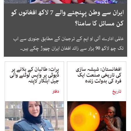
ایران سے وطن پہنچنے والے 7 لاکھ افغانوں کو
کن مسائل کا سامنا؟
عالمی ادارے آئی او ایم کے ترجمان کے مطابق جنوری سے اب
تک چھ لاکھ 90 ہزار سے زائد افغان ایران چھوڑ چکے ہیں۔
افغانستان: شیشہ سازی
ہرات: طالبان کے بلانے پر
کی تاریخی صنعت ایک
ڈیوٹی پر واپس لوٹنے والی
فرد کی بدولت زندہ
جیل اہلکار لاپتہ
تاریخ
دفتر