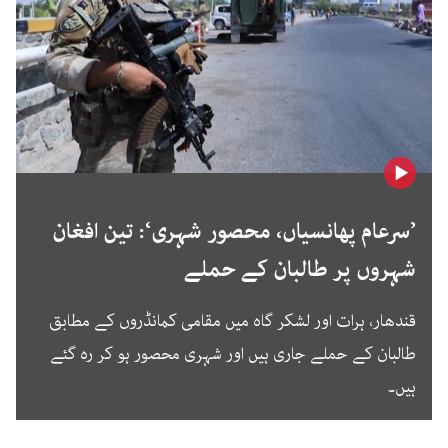
’سرعام پھانسیاں، محصور شہری‘: تین افغان
شہروں پر طالبان کے حملے
قندھار، ہرات اور لشکر گاہ میں مقامی کمانڈروں کے مطابق
طالبان کے حملے جاری ہیں اور شہری محصور ہو کر رہ گئے
ہیں۔