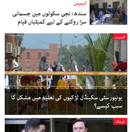
کیمپس
سندھ: نجی سکولوں میں جسمانی
سزا روکنے کے لیے کمیٹیاں قیام
کیمپس
یونیورسٹی سکینڈل لڑکیوں کی تعلیم میں مشکل کا
سبب کیسے؟
امریکہ