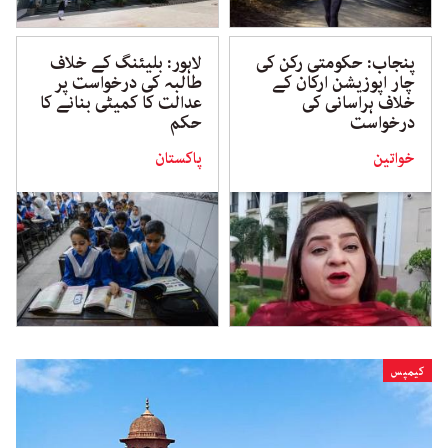
پنجاب: حکومتی رکن کی
لاہور: بلیئنگ کے خلاف
چار اپوزیشن ارکان کے
طالبہ کی درخواست پر
خلاف ہراسانی کی
عدالت کا کمیٹی بنانے کا
درخواست
حکم
خواتین
پاکستان
کیمپس