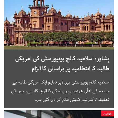
پشاور: اسلامیہ کالج یونیورسٹی کی امریکی
طالبہ کا انتظامیہ پر ہراسانی کا الزام
اسلامیہ کالج یونیورسٹی میں زیر تعلیم ایک امریکی طالبہ نے
جامعہ کے اعلٰی عہدیدار پر ہراسگی کا الزام لگایا ہے، جس کی
تحقیقات کے لیے کمیٹی قائم کر دی گئی ہے۔
خواتین