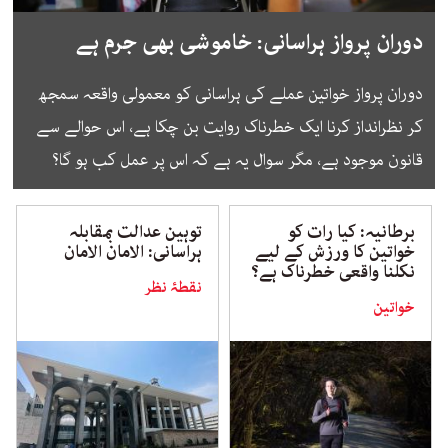
دوران پرواز ہراسانی: خاموشی بھی جرم ہے
دوران پرواز خواتین عملے کی ہراسانی کو معمولی واقعہ سمجھ
کر نظرانداز کرنا ایک خطرناک روایت بن چکا ہے، اس حوالے سے
قانون موجود ہے، مگر سوال یہ ہے کہ اس پر عمل کب ہو گا؟
برطانیہ: کیا رات کو
توہین عدالت بمقابلہ
خواتین کا ورزش کے لیے
ہراسانی: الامان الامان
نکلنا واقعی خطرناک ہے؟
نقطۂ نظر
خواتین