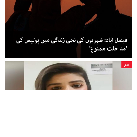
فیصل آباد: شہریوں کی نجی زندگی میں پولیس کی
’مداخلت ممنوع‘
دفتر
لڑکیاں چھیڑنے پر خاموش نہیں رہیں گی: صحافی
مائرہ ہاشمی