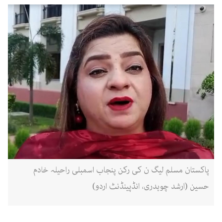
پاکستان مسلم لیگ ن کی رکن پنجاب اسمبلی راحیلہ خادم
حسین (ارشد چوہدری، انڈپینڈنٹ اردو)