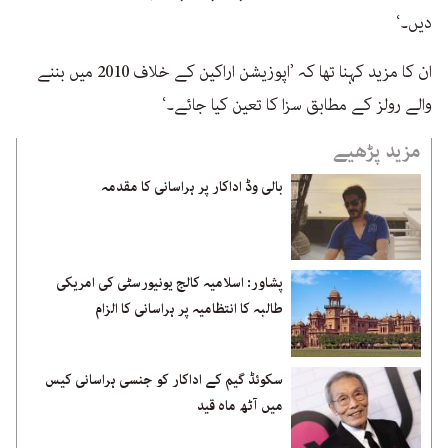
دیں۔‘
ان کا مزید کہنا تھا کہ ’اپوزیشن اراکین کے خلاف 2010 میں بننے
والے رولز کے مطابق سزا کا تعین کیا جائے۔‘
مزید پڑھیے
بالی وڈ اداکار پر ہراسانی کا مقدمہ
پشاور: اسلامیہ کالج یونیورسٹی کی امریکی
طالبہ کا انتظامیہ پر ہراسانی کا الزام
سکوئڈ گیم کے اداکار کو جنسی ہراسانی کیس
میں آٹھ ماہ قید