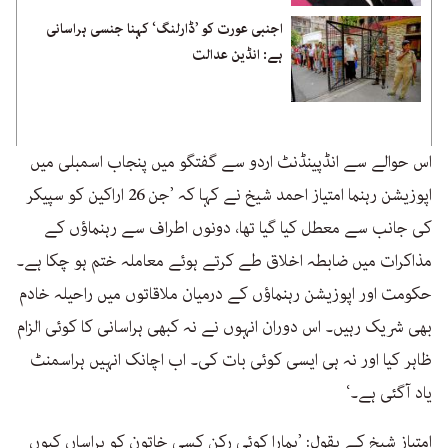
اجنبی عورت کو ’ڈارلنگ‘ کہنا جنسی ہراسانی
ہے: انڈین عدالت
اس حوالے سے انڈپینڈنٹ اردو سے گفتگو میں پنجاب اسمبلی میں
اپوزیشن رہنما امتیاز احمد شیخ نے کہا کہ ’جن 26 اراکین کو سپیکر
کی جانب سے معطل کیا گیا تھا، دونوں اطراف سے رہنماؤں کے
مذاکرات میں ضابطہ اخلاق طے کرتے ہوئے معاملہ ختم ہو چکا ہے۔
حکومت اور اپوزیشن رہنماؤں کے درمیان ملاقاتوں میں راحیلہ خادم
بھی شریک رہیں۔ اس دوران انہوں نے نہ کبھی ہراسانی کا کوئی الزام
ظاہر کیا اور نہ ہی ایسی کوئی بات کی۔ اب اچانک انہیں ہراسمنٹ
یاد آگئی ہے۔‘
امتیاز شیخ کے بقول: ’ہمارا کوئی رکن کسی خاتون کو ہراساں کیوں