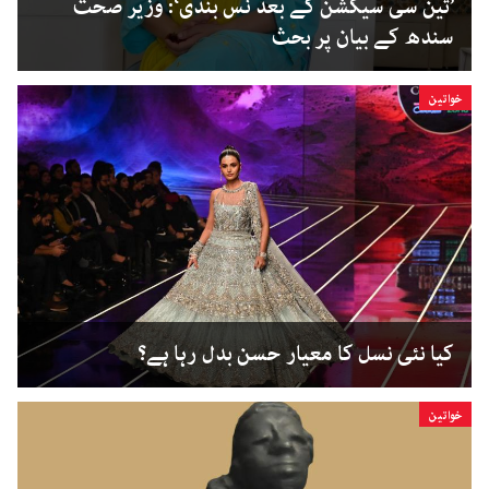
’تین سی سیکشن کے بعد نس بندی‘: وزیر صحت
سندھ کے بیان پر بحث
خواتین
کیا نئی نسل کا معیار حسن بدل رہا ہے؟
خواتین