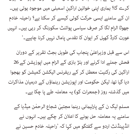
کرے گا؟ ہماری اپنی خواتین اراکینِ اسمبلی میں موجود ہوتی ہیں۔
ان کے سامنے ایسی حرکت کوئی کیسے کر سکتا ہے؟ راحیلہ خادم
جھوٹا الزام لگا کر صرف سیاسی پوائنٹ سکورنگ کر رہی ہیں۔ انہیں
عورت کارڈ کھیل کر ایوان کا تقدس پامال نہیں کرنا چاہیے۔‘
اس سے قبل وزیراعلیٰ پنجاب کی طویل بجٹ تقریر کے دوران
فحش جملے ادا کرنے اور ہلڑ بازی کے الزام میں اپوزیشن کے 26
اراکین کی رکنیت معطل کر کے ریفرنس الیکشن کمیشن کو بھجوا
دیا گیا تھا، لیکن حکومت اور اپوزیشن رہنماؤں کے درمیان مذاکرات
میں گذشتہ روز (جمعرات کو) یہ معاملہ طے پا چکا ہے۔
مسلم لیگ ن کے پارلیمانی رہنما مجتبیٰ شجاع الرحمٰن میڈیا کے
سامنے یہ معاملہ حل ہونے کا اعلان کر چکے ہیں۔ انہوں نے
انڈپینڈنٹ اردو سے گفتگو میں کہا کہ ’راحیلہ خادم حسین نے