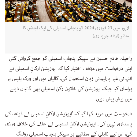
لاہور میں 23 فروری 2024 کو پنجاب اسمبلی کے ایک اجلاس کا
منظر (ارشد چوہدری)
راحیلہ خادم حسین نے سپیکر پنجاب اسمبلی کو جمع کروائی گئی
اپنی درخواست میں مؤقف اختیار کیا کہ اپوزیشن ارکانِ اسمبلی نے
انتہائی غیر پارلیمانی زبان استعمال کی، گالیاں دیں اور ورک پلیس پر
ہراساں کیا جبکہ اپوزیشن کی خاتون رکن اسمبلی بھی گالیاں دینے
میں پیش پیش رہیں۔
درخواست میں مزید کہا گیا کہ ’اپوزیشن ارکانِ اسمبلی نے قواعد کی
پاسداری نہیں کی۔ اپوزیشن ارکانِ اسمبلی نے حلف کی خلاف ورزی
کی، اس لیے نااہلی کے مطالبے پر سپیکر پنجاب اسمبلی رولنگ