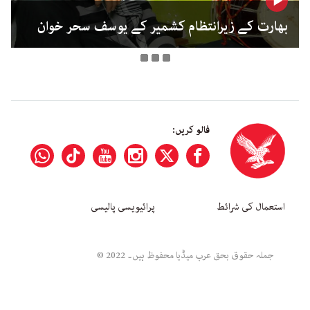
بھارت کے زیرانتظام کشمیر کے یوسف سحر خوان
فالو کریں:
استعمال کی شرائط
پرائیویسی پالیسی
جملہ حقوق بحق عرب میڈیا محفوظ ہیں۔ 2022 ©