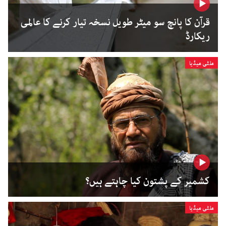
قرآن کا پانچ سو میٹر طویل نسخہ تیار کرنے کا عالمی
ریکارڈ
ملٹی میڈیا
کشمیر کے پشتون کیا چاہتے ہیں؟
ملٹی میڈیا