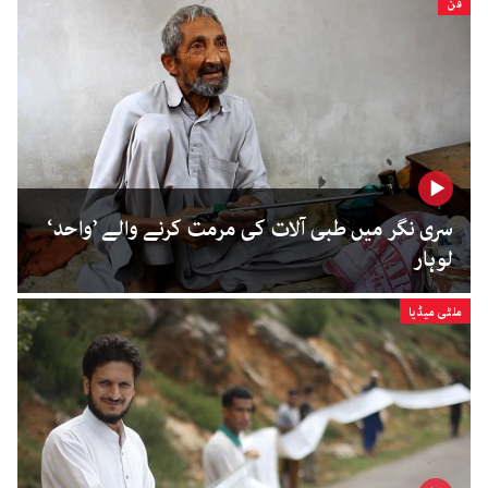
فن
سری نگر میں طبی آلات کی مرمت کرنے والے ’واحد‘
لوہار
ملٹی میڈیا