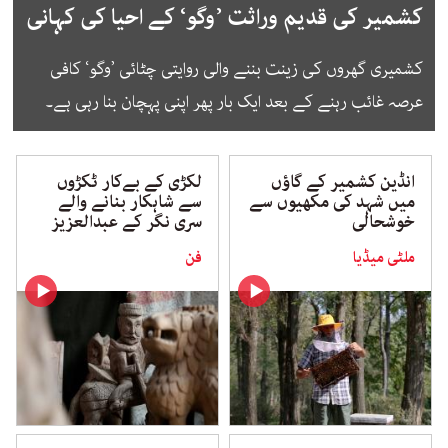
کشمیر کی قدیم وراثت ’وگو‘ کے احیا کی کہانی
کشمیری گھروں کی زینت بننے والی روایتی چٹائی ’وگو‘ کافی
عرصہ غائب رہنے کے بعد ایک بار پھر اپنی پہچان بنا رہی ہے۔
انڈین کشمیر کے گاؤں
لکڑی کے بےکار ٹکڑوں
میں شہد کی مکھیوں سے
سے شاہکار بنانے والے
خوشحالی
سری نگر کے عبدالعزیز
ملٹی میڈیا
فن