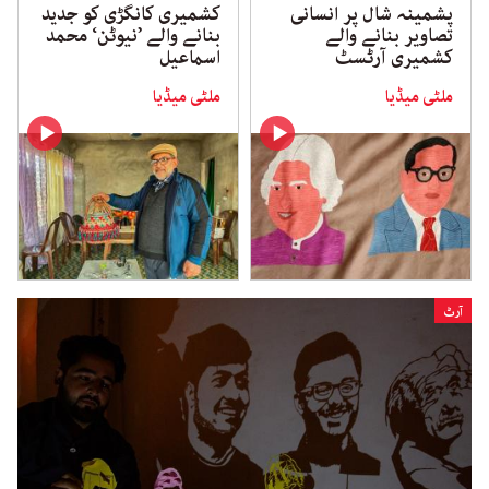
پشمینہ شال پر انسانی
کشمیری کانگڑی کو جدید
تصاویر بنانے والے
بنانے والے ’نیوٹن‘ محمد
کشمیری آرٹسٹ
اسماعیل
ملٹی میڈیا
ملٹی میڈیا
آرٹ