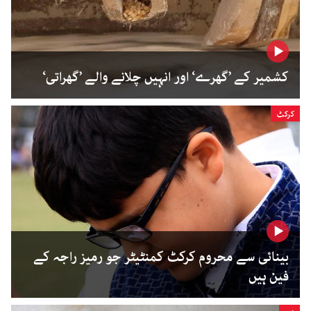
کشمیر کے ’گھرے‘ اور انہیں چلانے والے ’گھراتی‘
کرکٹ
بینائی سے محروم کرکٹ کمنٹیٹر جو رمیز راجہ کے
فین ہیں