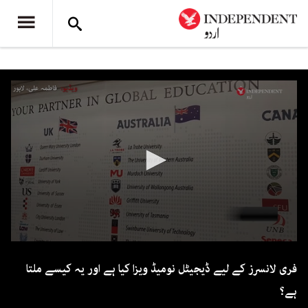
0
seconds
فری لانسرز کے لیے ڈیجیٹل نومیڈ ویزا کیا ہے اور یہ کیسے ملتا
of
3
ہے؟
minutes,
38