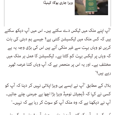
ویزا جاری ہوگا: کینیڈا
’آپ اپنے ملک میں ٹیکس دے سکتے ہیں۔ اس میں آپ دیکھ سکتے
ہیں کہ کس ملک میں ٹیکسیشن کتنی ہے؟ جیسے ہم دبئی کی بات
کریں تو وہاں بہت سے غیر ملکی آتے ہیں اس کی بڑی وجہ یہ ہے
کہ وہاں پر ٹیکس بہت کم کٹتا ہے۔ ٹیکسیشن کا عمل ہر ملک میں
مختلف ہے۔ اور یہ اس پر منحصر ہے کہ آپ وہاں کتنا عرصہ ٹھہر
رہے ہیں؟‘
بلال کے مطابق ’آپ نے ایسے ہی ویزا اپلائی نہیں کر دینا کہ آپ کو
کسی نے کہا کہ ڈیجیٹل نومیڈ ویزا بڑا اچھا ہے جرمنی چلے جائیں۔
آپ نے دیکھنا ہے کہ وہ ملک آپ کو سوٹ کر رہا ہے کہ نہیں۔‘
’اس کے لیے آپ کو کتنی آمدن چاہیے، وہاں آپ فیملی لے کر جا