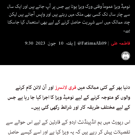
seconds
نومیڈ ویزا عموماً وقتی ورک ویزا ہوتا ہے جس پر آپ جاتے ہیں اور ایک سال
سے چار سال تک کسی بھی ملک میں رہتے ہیں اور واپس آجاتے ہیں لیکن
چند ممالک میں اسے شہریت حاصل کرنے کے لیے بھی استعمال کیا جاسکتا
ہے۔
فاطمہ علی
@FatimaAli09
ہفتہ 10 جون 2023 9:30
دنیا بھر کے کئی ممالک میں
فری لانسرز
اور آن لائن کام کرنے
والوں کو متوجہ کرنے کے لیے نومیڈ ویزا کا اجرا کیا جا رہا ہے جس
کے لیے مختلف طریقہ کار اور شرائط رکھی گئی ہیں۔
اس رپورٹ میں ہم انڈپینڈنٹ اردو کے قارئین کے لیے اس حوالے سے
تفصیلات پیش کر رہے ہیں کہ یہ ویزا کیا ہے اور اسے کیسے حاصل