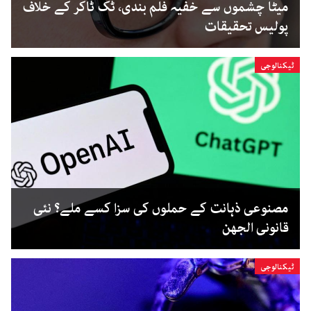
میٹا چشموں سے خفیہ فلم بندی، ٹک ٹاکر کے خلاف
پولیس تحقیقات
ٹیکنالوجی
مصنوعی ذہانت کے حملوں کی سزا کسے ملے؟ نئی
قانونی الجھن
ٹیکنالوجی