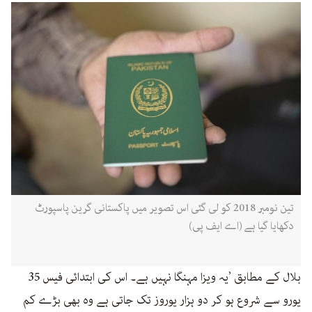
تین نومبر 2018 کو لی گئی اس تصویر میں پاکستانی گرین پاسپورٹ
دکھایا گیا ہے (اے ایف پی)
بلال کے مطابق ’یہ ویزا مہنگا نہیں ہے۔ اس کی ابتدائی فیس 35
یورو سے شروع ہو کر دو ہزار یوروز تک جاتی ہے وہ بھی بڑے کم