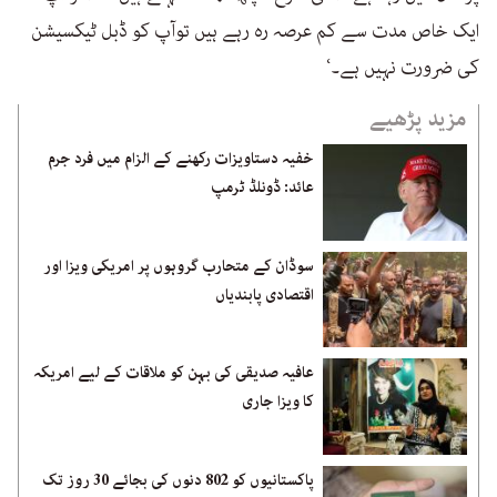
ایک خاص مدت سے کم عرصہ رہ رہے ہیں توآپ کو ڈبل ٹیکسیشن
کی ضرورت نہیں ہے۔‘
مزید پڑھیے
خفیہ دستاویزات رکھنے کے الزام میں فرد جرم
عائد: ڈونلڈ ٹرمپ
سوڈان کے متحارب گروہوں پر امریکی ویزا اور
اقتصادی پابندیاں
عافیہ صدیقی کی بہن کو ملاقات کے لیے امریکہ
کا ویزا جاری
پاکستانیوں کو 802 دنوں کی بجائے 30 روز تک