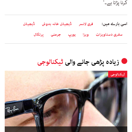
کرنا پڑتا ہے۔‘
اسی بارے میں:
فری لانسر
ڈیجیٹل خانہ بدوش
ڈیجیٹل
سفری دستاویزات
ویزا
یورپ
جرمنی
پرتگال
زیادہ پڑھی جانے والی
ٹیکنالوجی
ٹیکنالوجی