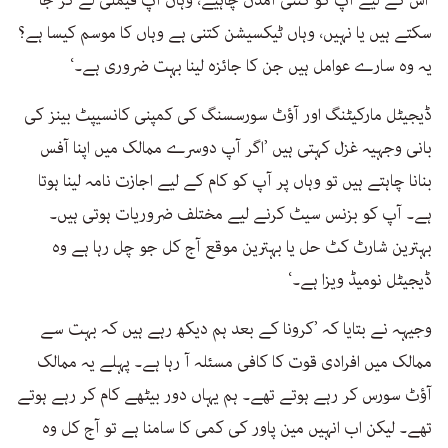
سکتے ہیں یا نہیں، وہاں ٹیکسیشن کتنی ہے وہاں کا موسم کیسا ہے؟
یہ وہ سارے عوامل ہیں جن کا جائزہ لینا بہت ضروری ہے۔‘
ڈیجیٹل مارکیٹنگ اور آؤٹ سورسسنگ کی کمپنی کانسیپٹ بینز کی
بانی وجہیہ غزل کہتی ہیں ’اگر آپ دوسرے ممالک میں اپنا آفس
بنانا چاہتے ہیں تو وہاں پر آپ کو کام کے لیے اجازت نامہ لینا ہوتا
ہے۔ آپ کو بزنس سیٹ کرنے لیے مختلف ضروریات ہوتی ہیں۔
بہترین شارٹ کٹ حل یا بہترین موقع آج کل جو چل رہا ہے وہ
ڈیجیٹل نومیڈ ویزا ہے۔‘
وجیہہ نے بتایا کہ ’کرونا کے بعد ہم دیکھ رہے ہیں کہ بہت سے
ممالک میں افرادی قوت کا کافی مسئلہ آ رہا ہے۔ پہلے یہ ممالک
آؤٹ سورس کر رہے ہوتے تھے۔ ہم یہاں دور بیٹھے کام کر رہے ہوتے
تھے۔ لیکن اب انہیں مین پاور کی کمی کا سامنا ہے تو آج کل وہ