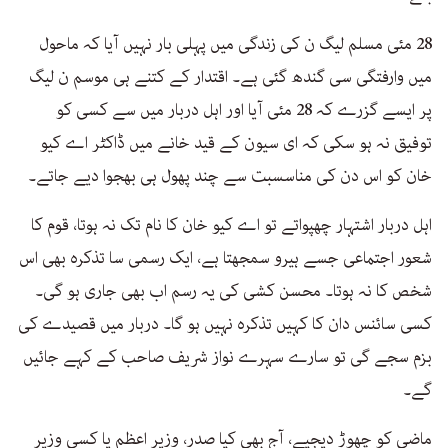
28 مئی مسلم لیگ ن کی زندگی میں پہلی بار نہیں آیا کہ ماحول
میں وارفتگی سی گندھ گئی ہے۔ اقتدار کے کتنے ہی موسم ن لیگ
پر ایسے گزرے کہ 28 مئی آیا اور اہل دربار میں سے کسی کو
توفیق نہ ہو سکی کہ ای سیون کے قید خانے میں ڈاکٹر اے کیو
خان کو اس دن کی مناسسبت سے چند پھول ہی بھجوا دیے جاتے۔
اہل دربار اشتہار چھپواتے تو اے کیو خان کا نام تک نہ ہوتا، قوم کا
شعور اجتماعی جسے ہیرو سمجھتا ہے، ایک رسمی سا تذکرہ بھی اس
شخص کا نہ ہوتا۔ محسن کشی کی یہ رسم اب بھی جاری ہو گی۔
کسی سائنس دان کا کہیں تذکرہ نہیں ہو گا۔ دربار میں قصیدے کی
بزم سجے گی تو سارے سہرے نواز شریف صاحب کے کہے جائیں
گے۔
ماضی کو چھوڑ دیجیے، آج بھی کیا صدر، وزیر اعظم یا کسی وزیر