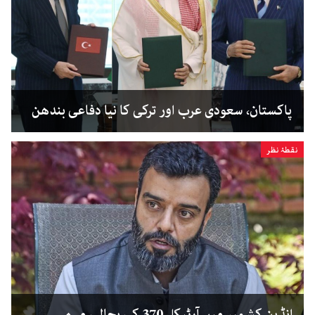
پاکستان، سعودی عرب اور ترکی کا نیا دفاعی بندھن
نقطۂ نظر
انڈین کشمیر میں آرٹیکل 370 کی بحالی مہم