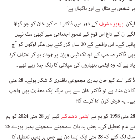
ہر شخص بےمثال ہے اور باکمال ہے‘
لیکن
پرویز مشرف
کے دور میں ڈاکٹر اے کیو خان کو جو گھاؤ
لگے ان کے داغ اس قوم کے شعورِ اجتماعی سے کبھی مٹ نہیں
پائیں گے۔ اس واقعے کے 20 سال گزر گئے ہیں مگر لوگوں کو آج
بھی ڈاکٹر صاحب کے اچانک ٹیلی ویژن پر نمودار ہو کر اعتراف کرنا
یاد ہے کہ وہ ایٹمی ہتھیاروں کی سپلائی کا رنگ چلا رہے تھے۔
ڈاکٹر اے کیو خان ہماری مجموعی ناقدری کا شکار ہوئے۔ 28 مئی
کا دن منانا ہے تو ڈاکٹر خان سے پس مرگ ایک معذرت بھی واجب
ہے۔ یہ فرض کون ادا کرے گا؟
28 مئی 1998 کو ہم نے
ایٹمی دھماکے
کیے اور 28 مئی 2024 کو ہم
نے عام تعطیل کی۔ یعنی یہ بات سمجھتے سمجھتے ہمیں پورے 26
سال لگ گئے کہ 28 مئی ایک ایسا دن ہے جس پر ہمیں تعطیل کا