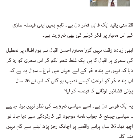
28 مئی یقینا ایک قاابل فخر دن ہے۔ تاہم ہمیں اپنی فیصلہ سازی
کے اس معیار پر فکر کرنے کی بھی ضرورت ہے۔
ابھی زیادہ وقت نہیں گزرا محترم احسن اقبال نے یوم اقبال پر تعطیل
کی سمری پر اقبال کا ہی ایک غلط شعر لکھ کر اس سمری کو رد کر
دیا کہ نہیں ہے بندہ حُر کے لیے جہاں میں فراغ ۔ سوال یہ ہے کہ
اب بندہ حُر کو فراغت کیسے نصیب ہو گئی کہ اس نے 26 سال
پرانی قضائیں لوٹانے کا فیصلہ کر لیا؟
یہ ایک قومی دن ہے۔ اسے سیاسی ضرورت کی نظر نہیں ہونا چاہیے
۔ سیاسی چیلنج کا جواب لمحۂ موجود کی کارکردگی سے دیا جاتا تو
اچھا تھا۔ 26 سال پرانے واقعے پر اچانک رجز پڑھ لینے سے کام نہیں
بنے گا۔