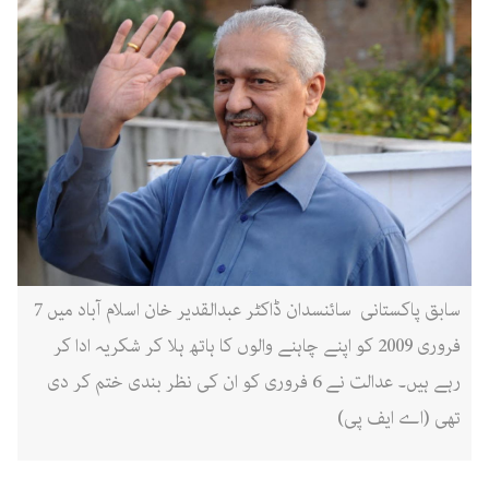
سابق پاکستانی سائنسدان ڈاکٹر عبدالقدیر خان اسلام آباد میں 7
فروری 2009 کو اپنے چاہنے والوں کا ہاتھ ہلا کر شکریہ ادا کر
رہے ہیں۔ عدالت نے 6 فروری کو ان کی نظر بندی ختم کر دی
تھی (اے ایف پی)