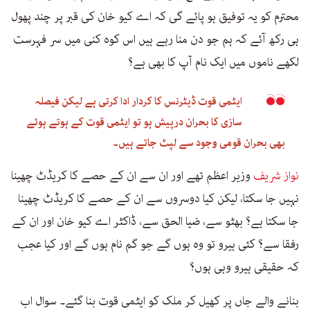
محترم کو یہ توفیق ہو پائے گی کہ اے کیو خان کی قبر پر چند پھول
ہی رکھ آئے کہ ہم جو دن منا رہے ہیں اس کوہ کنی میں سر فہرست
لکھے ناموں میں ایک نام آپ کا بھی ہے؟
ایٹمی قوت ڈیٹرنس کا کردار ادا کرتی ہے لیکن فیصلہ
سازی کا بحران درپیش ہو تو ایٹمی قوت کے ہوتے ہوئے
بھی بحران قومی وجود سے لپٹ جاتے ہیں۔
نواز شریف
وزیر اعظم تھے اور ان سے ان کے حصے کا کریڈٹ چھینا
نہیں جا سکتا، لیکن کیا دوسروں سے ان کے حصے کا کریڈٹ چھینا
جا سکتا ہے؟ بھٹو سے، ضیا الحق سے، ڈاکٹر اے کیو خان اور ان کے
رفقا سے؟ کئی ہیرو تو وہ ہوں گے جو گم نام ہوں گے اور کیا عجب
کہ حقیقی ہیرو وہی ہوں؟
بنانے والے جاں پر کھیل کر ملک کو ایٹمی قوت بنا گئے۔ سوال اب