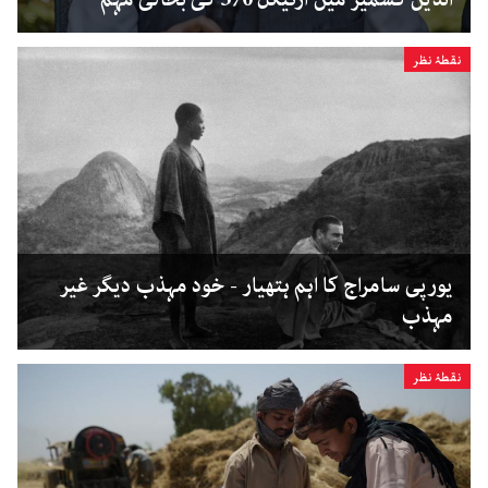
نقطۂ نظر
یورپی سامراج کا اہم ہتھیار - خود مہذب دیگر غیر
مہذب
نقطۂ نظر