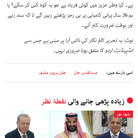
ہے۔ کیا وطن عزیز میں کوئی فرہاد ہے جو یہ کوہ کنی کر سکے؟ یا
ہم 26 سال پرانی کامیابی پر ہی رجز پڑھتے رہیں گے تا کہ سند رہے
اور بوقت ضرورت کام آئے۔
نوٹ: یہ تحریر کالم نگار کی ذاتی آرا پر مبنی ہے جس سے
انڈپینڈنٹ اردو کا متفق ہونا ضروری نہیں۔
اسی بارے میں:
عبدالقدیر خان
جنرل پرویز مشرف
زیادہ پڑھی جانے والی
نقطۂ نظر
نقطۂ نظر