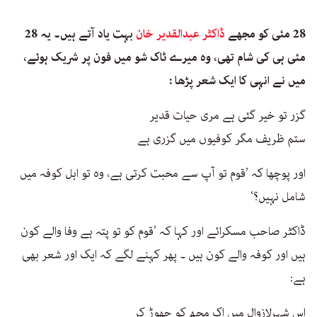
28 مئی کو مجھے
ڈاکٹر عبدالقدیر خان
بہت یاد آتے ہیں۔ یہ 28
مئی ہی کی شام تھی، وہ میرے ٹاک شو میں فون پر شریک ہوئے،
میں نے انہی کا ایک شعر پڑھا :
گزر تو خیر گئی ہے مری حیات قدیر
ستم ظریف مگر کوفیوں میں گزری ہے
اور پوچھا کہ ’قوم تو آپ سے محبت کرتی ہے، وہ تو اہل کوفہ میں
شامل نہیں؟‘
ڈاکٹر صاحب مسکرائے اور کہا کہ ’قوم کو تو پتہ ہے وفا والے کون
ہیں اور کوفہ والے کون ہیں ۔ پھر کہنے لگے کہ ایک اور شعر بھی
ہے:
اس شہرلازوال میں اک مجھ کو چھوڑ کر