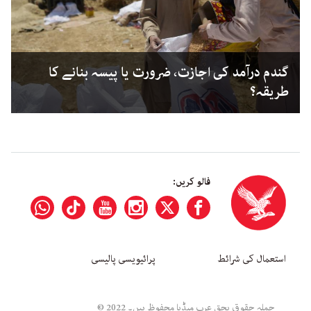
گندم درآمد کی اجازت، ضرورت یا پیسہ بنانے کا
طریقہ؟
فالو کریں:
استعمال کی شرائط
پرائیویسی پالیسی
جملہ حقوق بحق عرب میڈیا محفوظ ہیں۔ 2022 ©