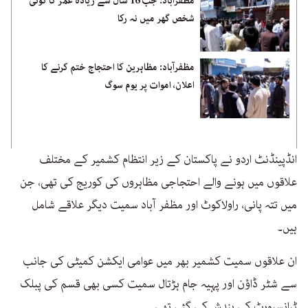
مظفرآباد: جب 16 سال سے زیادہ عمر کا کوئی
شخص گھر میں نہ رکا
مظفرآباد: مظاہرین کا احتجاج ختم کرنے کا
اعلان، اموات پر یوم سوگ
انڈپینڈنٹ اردو نے پاکستان کے زیر انتظام کشمیر کے مختلف
علاقوں میں ہونے والے احتجاجی مظاہروں کی کوریج کی تھی، جن
میں تتہ پانی، راولاکوٹ اور مظفر آباد سمیت دیگر علاقے شامل
ہیں۔
ان علاقوں سمیت کشمیر بھر میں عوامی ایکشن کمیٹی کی جانب
سے شٹر ڈاؤن اور پہیہ جام ہڑتال سمیت کسی بھی قسم کی پبلک
ٹرانسپورٹ کی بندش کی گئی تھی۔