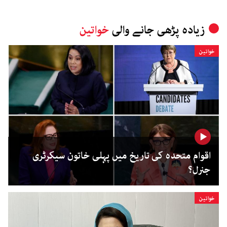
زیادہ پڑھی جانے والی
خواتین
خواتین
اقوام متحدہ کی تاریخ میں پہلی خاتون سیکرٹری
جنرل؟
خواتین