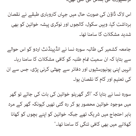
اس لاک ڈاؤن کی صورت حال میں جہاں کاروباری طبقے نے نقصان
برداشت کیا، وہیں سکول، کالجوں اور نوکری پیشہ خواتین کو بھی
شدید مشکلات کا سامنا تھا۔
جامعہ کشمیر کی طالبہ سورہ نسا نے انڈپینڈنٹ اردو کو اس حوالے
سے بتایا کہ ان سمیت تمام طلبہ کو کافی مشکلات کا سامنا رہا۔
انہیں اپنی یونیورسٹیوں اور دفاتر سے چھٹی کرنی پڑی، جس سے ان
کی تعلیم اور کام کا نقصان ہوا۔
سورہ نسا نے بتایا کہ ’اگر گھریلو خواتین کی بات کی جائے تو گھر
میں موجود خواتین محصور ہو کر رہ گئی تھیں کیونکہ گھر کے مرد
باہر احتجاج میں شریک تھے جبکہ خواتین کو اپنے بچوں کو کھانا
کھلانے میں بھی کافی تنگی کا سامنا تھا۔‘