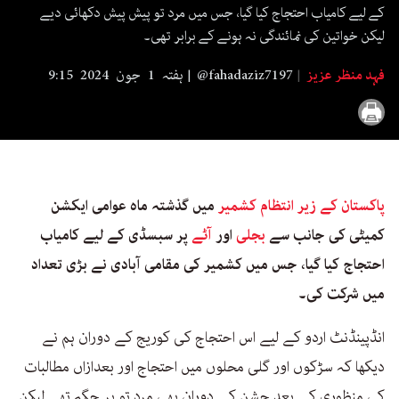
seconds
کے لیے کامیاب احتجاج کیا گیا، جس میں مرد تو پیش پیش دکھائی دیے
لیکن خواتین کی نمائندگی نہ ہونے کے برابر تھی۔
فہد منظر عزیز
@fahadaziz7197
ہفتہ 1 جون 2024 9:15
پاکستان کے زیر انتظام کشمیر
میں گذشتہ ماہ عوامی ایکشن
کمیٹی کی جانب سے
بجلی
اور
آٹے
پر سبسڈی کے لیے کامیاب
احتجاج کیا گیا، جس میں کشمیر کی مقامی آبادی نے بڑی تعداد
میں شرکت کی۔
انڈپینڈنٹ اردو کے لیے اس احتجاج کی کوریج کے دوران ہم نے
دیکھا کہ سڑکوں اور گلی محلوں میں احتجاج اور بعدازاں مطالبات
کی منظوری کے بعد جشن کے دوران بھی مرد تو ہر جگہ تھے لیکن