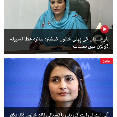
بلوچستان کی پہلی خاتون کمشنر: سائرہ عطا لسبیلہ
ڈویژن میں تعینات
خواتین
آئی اے ٹی اے کی نئی پاکستانی نژاد خاتون ڈائریکٹر