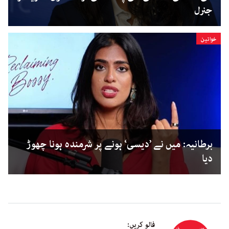
جنرل
خواتین
برطانیہ: میں نے ’دیسی‘ ہونے پر شرمندہ ہونا چھوڑ
دیا
فالو کریں: