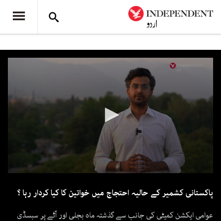
0
seconds
پاکستانی کشمیر کے حالیہ احتجاج میں خواتین کا کیا کردار رہا ؟
of
2
minutes,
عوامی ایکشن کمیٹی کی جانب سے گذشتہ ماہ بجلی اور آٹے پر سبسڈی
25