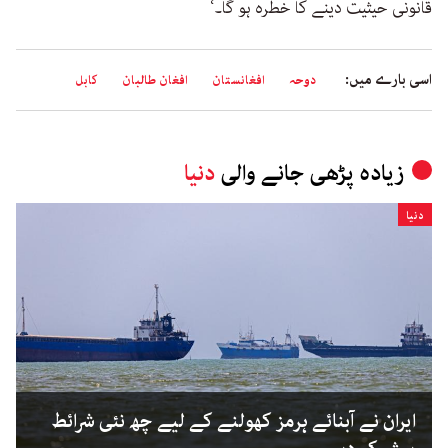
قانونی حیثیت دینے کا خطرہ ہو گا۔‘
اسی بارے میں:
دوحہ
افغانستان
افغان طالبان
کابل
زیادہ پڑھی جانے والی
دنیا
دنیا
ایران نے آبنائے ہرمز کھولنے کے لیے چھ نئی شرائط