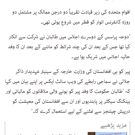
اقوام متحدہ کی زیر قیادت تقریباً دو درجن ممالک پر مشتمل دو
روزہ کانفرنس اتوار کو قطر میں شروع ہوئی تھی۔
’دوحہ پراسس کے دوسرے اجلاس میں طالبان نے شرکت سے انکار
کیا تھا جس کے بعد ان کی چند شرائط کو ماننے کے بعد ان کا وفد
حالیہ اجلاس میں شریک ہوا ہے۔
پیر کو ہی افغانستان کی وزارت خارجہ کے سینیئر عہدیدار ذاکر
جلالی نے سماجی رابطے کی ویب سائٹ ایکس پر اپنے بیان میں کہا
کہ ’طالبان حکومت کا وفد پیر کو ہونے والی ملاقاتوں کو مالیاتی اور
بینکنگ سیکٹر پر پابندیوں اور ان سے افغانستان کی معیشت کو
درپیش چیلنجز سے نمٹنے کے لیے استعمال کرے گا۔‘
مزید پڑھیے