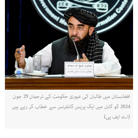
افغانستان میں طالبان کی عبوری حکومت کے ترجمان 29 جون
2024 کو کابل میں ایک پریس کانفرنس سے خطاب کر رہے ہیں
(اے ایف پی)