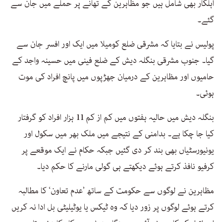
اہلکار بھی شامل ہیں جو مظاہرین کے تھانے پر حملے میں جان سے
گئے۔
پولیس نے بتایا کہ مشرقی ضلع کومیلا میں ایک اور افسر جان سے
گیا۔ جنوب مشرقی بنگلہ دیش کے ضلع فینی میں حسینہ واجد کے
حامیوں اور مظاہرین کے درمیان جھڑپوں میں پانچ افراد کی موت
ہوئی۔
بنگلہ دیش میں حالیہ ہفتوں میں کم از کم 11 ہزار افراد کو گرفتار
کیا جا چکا ہے۔ بدامنی کے نتیجے میں ملک بھر میں سکول اور
یونیورسٹیاں بھی بند کر دی گئیں جبکہ حکام نے ایک موقعے پر
کرفیو نافذ کرتے ہوئے دیکھتے ہی گولی مارنے کا حکم دیا۔
مظاہرین نے لوگوں سے حکومت کے ساتھ ’عدم تعاون‘ کا مطالبہ
کرتے ہوئے لوگوں پر زور دیا کہ وہ ٹیکس یا یوٹیلیٹی بل ادا نہ کریں