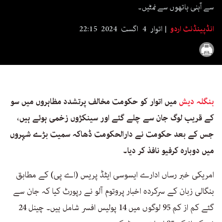
seconds
سے آہنی ہاتھوں سے نمٹیں۔
انڈپینڈنٹ اردو
اتوار 4 اگست 2024 22:15
بنگلہ دیش
میں اتوار کو حکومت مخالف پرتشدد مظاہروں میں سو
کے قریب لوگ جان سے چلے گئے اور سینکڑوں زخمی ہوئے ہیں،
جس کے بعد حکومت نے دارالحکومت ڈھاکہ سمیت بڑے شہروں
میں دوبارہ کرفیو نافذ کر دیا۔
امریکی خبر رساں ادارے ایسوسی ایٹڈ پریس (اے پی) کے مطابق
بنگالی زبان کے سرکردہ اخبار پروتوم آلو نے رپورٹ کیا کہ جان سے
گئے کم از کم 95 لوگوں میں 14 پولیس افسر شامل ہیں۔ چینل 24