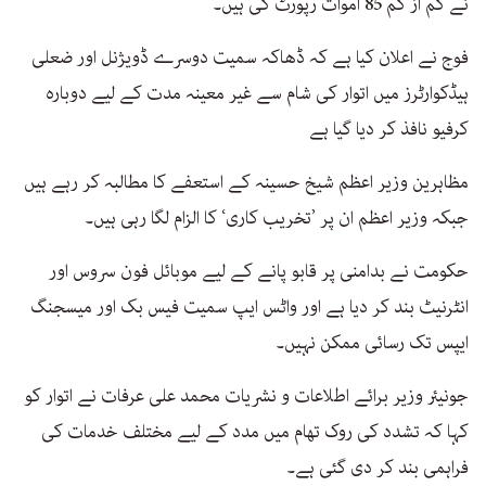
نے کم از کم 85 اموات رپورٹ کی ہیں۔
فوج نے اعلان کیا ہے کہ ڈھاکہ سمیت دوسرے ڈویژنل اور ضعلی
ہیڈکوارٹرز میں اتوار کی شام سے غیر معینہ مدت کے لیے دوبارہ
کرفیو نافذ کر دیا گیا ہے
مظاہرین وزیر اعظم شیخ حسینہ کے استعفے کا مطالبہ کر رہے ہیں
جبکہ وزیر اعظم ان پر ’تخریب کاری‘ کا الزام لگا رہی ہیں۔
حکومت نے بدامنی پر قابو پانے کے لیے موبائل فون سروس اور
انٹرنیٹ بند کر دیا ہے اور واٹس ایپ سمیت فیس بک اور میسجنگ
ایپس تک رسائی ممکن نہیں۔
جونیئر وزیر برائے اطلاعات و نشریات محمد علی عرفات نے اتوار کو
کہا کہ تشدد کی روک تھام میں مدد کے لیے مختلف خدمات کی
فراہمی بند کر دی گئی ہے۔