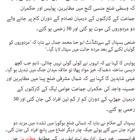
کہ وسطی ضلع منسی گنج میں مظاہرین، پولیس اور حکمران
جماعت کے کارکنوں کے درمیان تصادم کے دوران کام پر جانے والے
دو مزدوروں کی موت ہو گئی اور 30 زخمی ہو گئے۔
ضلعی ہسپتال کے سپرنٹنڈنٹ ابو حنا محمد جمال نے بتایا کہ ’مزدوروں کو
گولیاں لگنے کے بعد مردہ حالت میں سپتال لایا گیا۔‘
پولیس کا کہنا ہے کہ انہوں نے کوئی گولی نہیں چلائی، تاہم جب کچھ
دیسی ساختہ دھماکہ خیز مواد پھٹا تو علاقہ میدان جنگ میں تبدیل ہو گیا۔
عینی شاہدین کا کہنا ہے کہ شمال مشرقی ضلع پبنا میں مظاہرین اور
حسینہ واجد کی حکمراں جماعت عوامی لیگ کے کارکنوں کے
درمیان جھڑپ کے دوران کم از کم تین افراد کی جان گئی اور 50
زخمی ہو گئے۔
ہسپتال کے حکام نے بتایا کہ شمالی ضلع بوگورا میں تشدد میں مزید دو
افراد جان سے گئے ہوئے جبکہ چار دیگر اضلاع میں پانچ افراد کی جان گئی۔
فرانسیسی خبر رساں ادارے اے ایف پی کے مطابق
مظاہرین
جن