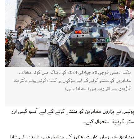
بنگلہ دیشی فوجی 20 جولائی 2024 کو ڈھاکہ میں کوٹہ مخالف
مظاہرین کو منتشر کرنے کے لیے سڑکوں پر گشت کرتے ہوئے بکتر بند
گاڑیوں سے اتر رہے ہیں (اے ایف پی)
پولیس نے ہزاروں مظاہرین کو منتشر کرنے کے لیے آنسو گیس اور
سٹن گرینیڈ استعمال کیے۔
برطانوی خبر رساں ادارے روئٹرز کے مطابق عینی شاہدین نے بتایا