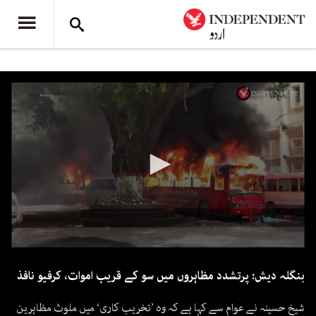
0
seconds
بنگلہ دیش: پرتشدد مظاہروں میں سو کے قریب اموات، کرفیو نافذ
of
1
minute,
شیخ حسینہ نے عوام سے کہا ہے کہ وہ ’تخریب کاری‘ میں ملوث مظاہرین
35