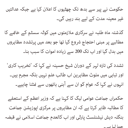
حکومت نے پیر سے بدھ تک چھٹیوں کا اعلان کیا ہے جبکہ عدالتیں
غیر معینہ مدت کے لیے بند رہیں گی۔
گذشتہ ماہ طلبہ نے سرکاری ملازمتوں میں کوٹہ سسٹم کے خاتمے کا
مطالبے پر مبنی احتجاج شروع کیا تھا جو بعد میں پرتشدد مظاہروں
میں بدل گیا اور اب تک 200 سے زیادہ اموات کا سبب بنا۔
تشدد کی تازہ لہر کے دوران شیخ حسینہ نے کہا کہ ’تخریب کاری‘
اور تباہی میں ملوث مظاہرین اب طالب علم نہیں بلکہ مجرم ہیں۔
انہوں نے کہا کہ عوام کو ان سے آہنی ہاتھوں سے نمٹنا چاہیے۔
حکمراں جماعت عوامی لیگ کا کہنا ہے کہ وزیر اعظم کے استعفے
کا مطالبہ ظاہر کرتا ہے کہ ان مظاہروں پر مرکزی اپوزیشن جماعت
بنگلہ دیش نیشنلسٹ پارٹی اور اب کالعدم جماعت اسلامی نے قبضہ
جما لیا ہے۔