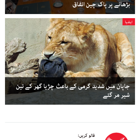
بڑھانے پر پاک چین اتفاق
ایشیا
جاپان میں شدید گرمی کے باعث چڑیا گھر کے تین
شیر مر گئے
فالو کریں: