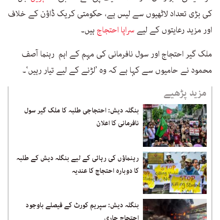
کی بڑی تعداد لاٹھیوں سے لیس ہے، حکومتی کریک ڈاؤن کے خلاف
اور مزید رعایتوں کے لیے
سراپا احتجاج
ہیں۔
ملک گیر احتجاج اور سول نافرمانی کی مہم کے اہم رہنما آصف
محمود نے حامیوں سے کہا ہے کہ وہ ’لڑنے کے لیے تیار رہیں‘۔
مزید پڑھیے
بنگلہ دیش: احتجاجی طلبہ کا ملک گیر سول
نافرمانی کا اعلان
رہنماؤں کی رہائی کے لیے بنگلہ دیش کے طلبہ
کا دوبارہ احتجاج کا عندیہ
بنگلہ دیش: سپریم کورٹ کے فیصلے باوجود
احتجاج جاری