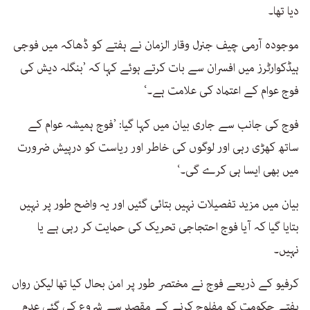
دیا تھا۔
موجودہ آرمی چیف جنرل وقار الزمان نے ہفتے کو ڈھاکہ میں فوجی
ہیڈکوارٹرز میں افسران سے بات کرتے ہوئے کہا کہ ’بنگلہ دیش کی
فوج عوام کے اعتماد کی علامت ہے۔‘
فوج کی جانب سے جاری بیان میں کہا گیا: ’فوج ہمیشہ عوام کے
ساتھ کھڑی رہی اور لوگوں کی خاطر اور ریاست کو درپیش ضرورت
میں بھی ایسا ہی کرے گی۔‘
بیان میں مزید تفصیلات نہیں بتائی گئیں اور یہ واضح طور پر نہیں
بتایا گیا کہ آیا فوج احتجاجی تحریک کی حمایت کر رہی ہے یا
نہیں۔
کرفیو کے ذریعے فوج نے مختصر طور پر امن بحال کیا تھا لیکن رواں
ہفتے حکومت کو مفلوج کرنے کے مقصد سے شروع کی گئی عدم