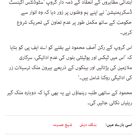
ابتدائی مظاہروں کے انعقاد کے ذمہ دار گروپ ’سٹوڈنٹس اگینسٹ
ڈسکریمنیشن‘ نے اپنے ہم وطنوں پر زور دیا کہ وہ اتوار سے
حکومت کے ساتھ مکمل طور پر عدم تعاون کی تحریک شروع
کریں۔
اس گروپ کے رکن آصف محمود نے ہفتے کو اے ایف پی کو بتایا
کہ ’اس میں ٹیکس اور یوٹیلٹی بلوں کی عدم ادائیگی، سرکاری
ملازمین کی ہڑتالیں اور بینکوں کے ذریعے بیرون ملک ترسیلات زر
کی ادائیگی روکنا شامل ہیں۔‘
محمود کے ساتھی طلبہ رہنماؤں نے یہ بھی کہا کہ دوبارہ ملک گیر
ریلیاں نکالی جائیں گی۔
اسی بارے میں:
بنگلہ دیش
شیخ حسینہ