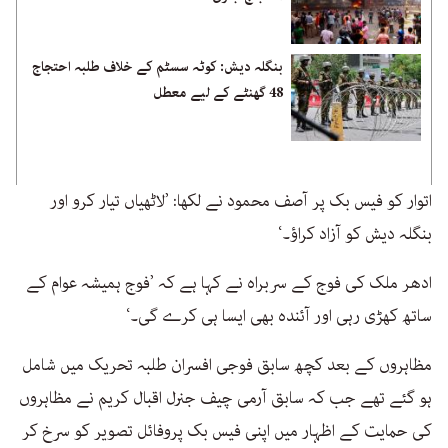
بنگلہ دیش: کوٹہ سسٹم کے خلاف طلبہ احتجاج
48 گھنٹے کے لیے معطل
اتوار کو فیس بک پر آصف محمود نے لکھا: ’لاٹھیاں تیار کرو اور
بنگلہ دیش کو آزاد کراؤ۔‘
ادھر ملک کی فوج کے سربراہ نے کہا ہے کہ ’فوج ہمیشہ عوام کے
ساتھ کھڑی رہی اور آئندہ بھی ایسا ہی کرے گی۔‘
مظاہروں کے بعد کچھ سابق فوجی افسران طلبہ تحریک میں شامل
ہو گئے تھے جب کہ سابق آرمی چیف جنرل اقبال کریم نے مظاہروں
کی حمایت کے اظہار میں اپنی فیس بک پروفائل تصویر کو سرخ کر