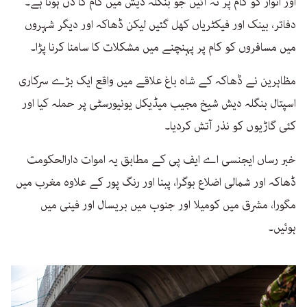
اور اتوار کو کام پر نہ آئیں جو بنگلہ دیش میں کام کا دن ہوتا ہے۔
دفاتر، بینک اور فیکٹریاں کھل گئیں لیکن ڈھاکہ اور دیگر شہروں
میں مسافروں کو کام پر پہنچنے میں مشکلات کا سامنا کرنا پڑا۔
مظاہرین نے ڈھاکہ کے شاہ باغ علاقے میں واقع ایک بڑے سرکاری
اسپتال بنگلہ دیش شیخ مجیب میڈیکل یونیورسٹی پر حملہ کیا اور
کئی گاڑیوں کو نذر آتش کردیا۔
خبر رساں ایجنسی اے ایف پی کے مطابق یہ اموات دارالحکومت
ڈھاکہ اور شمالی اضلاع بوگرا، پبنا اور رنگ پور کے علاوہ مغرب میں
مگورا، مشرق میں کومیلا اور جنوب میں بریسال اور فینی میں
ہوئیں۔