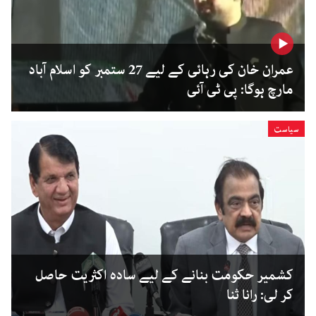
عمران خان کی رہائی کے لیے 27 ستمبر کو اسلام آباد
مارچ ہوگا: پی ٹی آئی
سیاست
کشمیر حکومت بنانے کے لیے سادہ اکثریت حاصل
کر لی: رانا ثنا