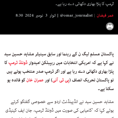
seconds
ٹرمپ کا پلڑا بھاری دکھائی دے رہا ہے۔
عمر فیضان
@omar_journalist
اتوار 3 نومبر 2024 8:30
پاکستان مسلم لیگ ن کے رہنما اور سابق سینیٹر مشاہد حسین سید
نے کہا ہے کہ امریکی انتخابات میں ریپبلکن امیدوار
ڈونلڈ ٹرمپ
کا
پلڑا بھاری دکھائی دے رہا ہے اور اگر ٹرمپ صدر منتخب ہوتے ہیں
تو پاکستان تحریک انصاف (
پی ٹی آئی
) اور
عمران خان
کو فائدہ ہو
سکتا ہے۔
مشاہد حسین سید نے انڈپینڈنٹ اردو سے خصوصی گفتگو کرتے
ہوئے کہا کہ ’کامیابی کی صورت میں ڈونلڈ ٹرمپ، جان ایف کینیڈی