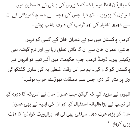
کہ بائیڈن انتظامیہ بلکہ کملا ہیرس کی پارٹی نے فلسطین میں
اسرائیل کا بھرپور ساتھ دیا، جس کی وجہ سے مسلم کمیونٹی نے ان
سے دوری اختیار کی اور ٹرمپ کی طرف راغب ہوئے۔
’ٹرمپ پاکستان میں سوائے عمران خان کے کسی کو نہیں
جانتے، عمران خان سے ان کا ذاتی تعلق رہا ہے اور نرم گوشہ بھی
رکھتے ہیں۔ ڈونلڈ ٹرمپ جب حکومت میں آئے تھے تو انہوں نے
پاکستان کو کال کی۔ ہم نے اس وقت غلطی یہ کی ساری گفتگو ٹی
وی پر نشر کر دی، جس سے تعلقات تھوڑے خراب ہوئے۔‘
انہوں نے مزید کہا کہ ’لیکن جب عمران خان نے امریکہ کا دورہ کیا
تو ٹرمپ نے بڑا والہانہ استقبال کیا اور ان کی اہلیہ نے بھی عمران
خان کو بڑی عزت دی۔ سیلفی بھی لی اور پرائیویٹ کوارٹرز کا وزٹ
بھی کروایا۔‘