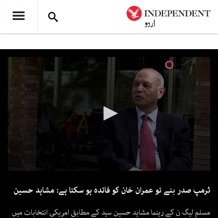
0
seconds
ٹرمپ صدر بنے تو عمران خان کو فائدہ ہو سکتا ہے: مشاہد حسین
of
17
minutes,
مسلم لیگ ن کے رہنما مشاہد حسین سید کے مطابق امریکی انتخابات میں
11