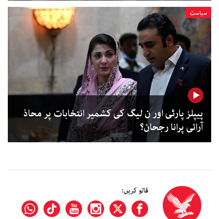
سیاست
پیپلز پارٹی اور ن لیگ کی کشمیر انتخابات پر محاذ
آرائی پرانا رجحان؟
فالو کریں: