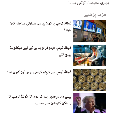
ہماری معیشت ٹوٹتی ہے۔‘
مزید پڑھیے
ڈونلڈ ٹرمپ یا کملا ہیرس: صدارتی مباحثہ کون
جیتا؟
ڈونلڈ ٹرمپ فرنچ فرائز بنانے کے لیے میکڈونلڈ
پہنچ گئے
ڈونلڈ ٹرمپ نے کرپٹو کرنسی پر یو ٹرن کیوں لیا؟
پہلے دن سرحدیں بند کر دوں گا: ڈونلڈ ٹرمپ کا
رپبلکن کنونشن سے خطاب