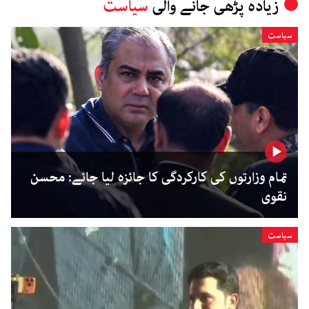
زیادہ پڑھی جانے والی
سیاست
سیاست
تمام وزارتوں کی کارکردگی کا جائزہ لیا جائے: محسن
نقوی
سیاست