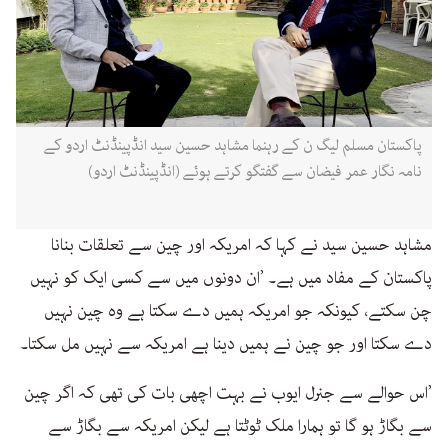
پاکستان مسلم لیگ ن کے رہنما مشاہد حسین سید انڈپینڈنٹ اردو کے
نامہ نگار عمر فیضان سے گفتگو کرتے ہوئے (انڈپینڈنٹ اردو)
مشاہد حسین سید نے کہا کہ امریکہ اور چین سے تعلقات بنانا
پاکستان کے مفاد میں ہے۔ ’ان دونوں میں سے کسی ایک کو نہیں
چن سکتے، کیونکہ جو امریکہ ہمیں دے سکتا ہے وہ چین نہیں
دے سکتا اور جو چین نے ہمیں دینا ہے امریکہ سے نہیں مل سکتا۔
’اس حوالے سے جنرل ایوب نے بہت اچھی بات کی تھی کہ اگر چین
سے بگاڑ ہو گا تو ہمارا ملک ٹوٹتا ہے لیکن امریکہ سے بگاڑ سے