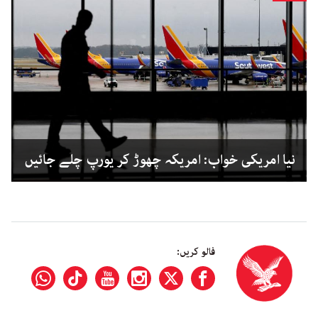
نیا امریکی خواب: امریکہ چھوڑ کر یورپ چلے جائیں
فالو کریں: