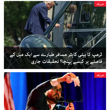
امریکہ
ٹرمپ کا ہیلی کاپٹر مسافر طیارے سے ایک میل کے
فاصلے پر کیسے پہنچا؟ تحقیقات جاری
امریکہ