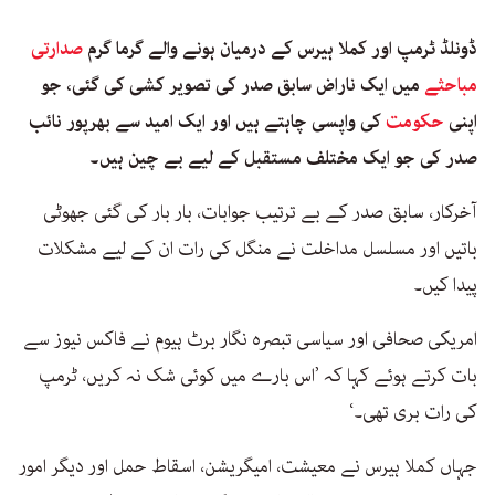
ڈونلڈ ٹرمپ اور کملا ہیرس کے درمیان ہونے والے گرما گرم
صدارتی
مباحثے
میں ایک ناراض سابق صدر کی تصویر کشی کی گئی، جو
اپنی
حکومت
کی واپسی چاہتے ہیں اور ایک امید سے بھرپور نائب
صدر کی جو ایک مختلف مستقبل کے لیے بے چین ہیں۔
آخرکار، سابق صدر کے بے ترتیب جوابات، بار بار کی گئی جھوٹی
باتیں اور مسلسل مداخلت نے منگل کی رات ان کے لیے مشکلات
پیدا کیں۔
امریکی صحافی اور سیاسی تبصرہ نگار برٹ ہیوم نے فاکس نیوز سے
بات کرتے ہوئے کہا کہ ’اس بارے میں کوئی شک نہ کریں، ٹرمپ
کی رات بری تھی۔‘
جہاں کملا ہیرس نے معیشت، امیگریشن، اسقاط حمل اور دیگر امور