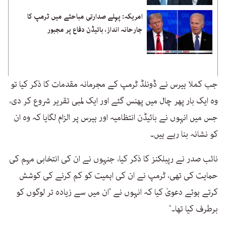
امریکہ: پہلے صدارتی مباحثے میں ٹرمپ کا
جارحانہ انداز، بائیڈن دفاع پر مجبور
جب کملا ہیرس نے ڈونلڈ ٹرمپ کے مجرمانہ مقدمات کا ذکر کیا تو
وہ ایک بار پھر چال میں پھنس گئے اور ایک لمبی تقریر شروع کر دی،
جس میں انہوں نے بائیڈن انتظامیہ اور ہیرس پر الزام لگایا کہ وہ ان
کو نشانہ بنا رہے ہیں۔
نائب صدر نے رپبلکنز کا ذکر کیا، جنہوں نے ان کی انتخابی مہم کی
حمایت کی تھی، ٹرمپ نے ان کی اہمیت کو کم کرنے کی کوشش
کرتے ہوئے دعویٰ کیا کہ انہوں نے ’ان میں سے زیادہ تر لوگوں کو
برطرف کیا تھا۔‘