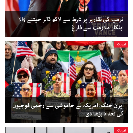
ٹرمپ کی تقاریر پر شرط سے لاکھ ڈالر جیتنے والا
اہلکار ملازمت سے فارغ
امریکہ
ایران جنگ: امریکہ نے خاموشی سے زخمی فوجیوں
کی تعداد بڑھا دی
امریکہ