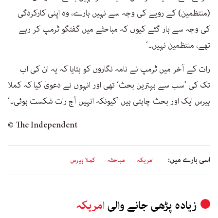
(منتظمین) کے رویے کی وجہ سے نہیں ہارے، وہ اپنی کارکردگی
کی وجہ سے ہار گئے کیوں کہ مباحثے میں گفتگو ٹرمپ کر رہے
تھے، منتظمین نہیں۔‘
رات کے آخر میں ٹرمپ نے نامہ نگاروں کو بتایا کہ یہ ان کی اب
تک کی ’سب سے بہترین بحث‘ تھی اور انہوں نے دعویٰ کیا کہ کملا
ہیرس ایک اور بحث چاہتی ہیں ’کیونکہ انہیں آج رات شکست ہوئی۔‘
© The Independent
اسی بارے میں:
امریکہ
مباحثہ
کملا ہیرس
زیادہ پڑھی جانے والی
امریکہ