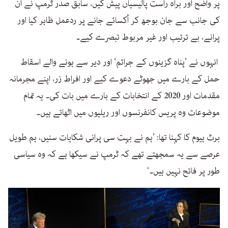
پر واضح اور براہ راست پالیسیاں پیش کیں، سابق صدر ٹرمپ نے ان
کی جانب سے جان بوجھ کر اُکسائے جانے پر ردعمل ظاہر کیا اور
پرانے، بے ترتیب اور غیر مربوط تبصرے کیے۔
انہوں نے ’پناہ گزینوں کے جرائم‘ اور دیر سے ہونے والے اسقاط
حمل کے بارے میں جھوٹے دعوے کیے اور افراط زر، اپنے مجرمانہ
مقدمات اور 2020 کے انتخابات کے بارے میں بات کی۔ یہ تمام
موضوعات وہ پریس کانفرنسوں اور ریلیوں میں اٹھاتے ہیں۔
برٹ ہیوم کا کہنا تھا: ’ہم نے بہت سی پرانی شکایات سنیں، ہم طویل
عرصے سے یہ سمجھتے تھے کہ ٹرمپ نے سیکھا ہے کہ وہ سیاسی
طور پر فاتح نہیں ہیں۔‘