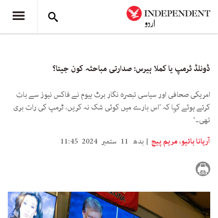
ڈونلڈ ٹرمپ یا کملا ہیرس: صدارتی مباحثہ کون جیتا؟
امریکی صحافی اور سیاسی تبصرہ نگار برٹ ہیوم نے فاکس نیوز سے بات
کرتے ہوئے کہا کہ ’اس بارے میں کوئی شک نہ کریں، ٹرمپ کی رات بری
تھی۔‘
آریانا بائیو، مریم پیج
بدھ 11 ستمبر 2024 11:45