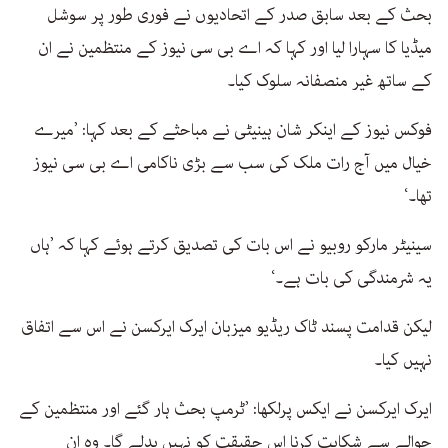
بحث کے بعد سابق صدر کے اتحادیوں نے فوری طور پر سوشل
میڈیا کا سہارا لیا اور کہا کہ اے بی سی نیوز کے منتظمین نے ان
کے ساتھ غیر منصفانہ سلوک کیا۔
فوکس نیوز کے اینکر شان ہینیٹی نے مباحثے کے بعد کہا: ’میرے
خیال میں آج رات ملک کی سب سے بڑی ناکامی اے بی سی نیوز
تھا۔‘
سینیٹر مارکو روبیو نے اس بات کی تصدیق کرتے ہوئے کہا کہ ’ہاں
یہ شرمندگی کی بات ہے۔‘
لیکن قدامت پسند ٹاک ریڈیو میزبان ایرک ایرکسن نے اس سے اتفاق
نہیں کیا۔
ایرک ایرکسن نے ایکس پرلکھا: ’ٹرمپ بحث ہار گئے اور منتظمین کے
حوالے سے شکایت کرنا اس حقیقت کو نہیں بدلے گا۔ وہ ان