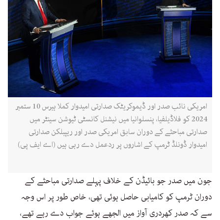
امریکی نائب صدر اور ڈیموکریٹک صدارتی امیدوار کملا ہیرس 10 ستمبر
2024 کو فلاڈیلفیا، پنسلوانیا میں نیشنل کانسٹی ٹیوشن سینٹر میں
صدارتی مباحثے کے دوران سابق امریکی صدر اور ریپبلکن صدارتی
امیدوار ڈونلڈ ٹرمپ کے اشاروں پر ردعمل دے رہی ہیں (اے ایف پی)
جون میں صدر جو بائیڈن کے خلاف پہلے صدارتی مباحثے کے
دوران ٹرمپ کو کامیابی حاصل ہوئی تھی، خاص طور پر اس وجہ
سے کہ صدر کھردری آواز میں الجھے ہوئے جواب دے رہے تھے،