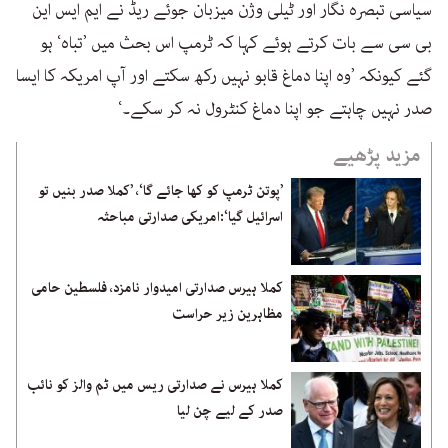
سیاسی تبصرہ نگار اور ٹیلی وژن میزبان جوئے ریڈ نے ایم ایس این
بی سی سے بات کرتے ہوئے کہا کہ ٹرمپ اس بحث میں ’تباہ‘ ہو
گئے کیونکہ ’وہ اپنا دماغ قابو نہیں رکھ سکتے اور آپ امریکہ کا ایسا
صدر نہیں چاہتے جو اپنا دماغ کنٹرول نہ کر سکے۔‘
مزید پڑھیے
’پوتن ٹرمپ کو کھا جائے گا‘، ’کملا صدر بنیں تو
اسرائیل گیا‘:امریکی صدارتی مباحثہ
کملا ہیرس صدارتی امیدوار نامزد، فلسطین حامی
مظاہرین زیر حراست
کملا ہیرس نے صدارتی ریس میں ٹم والز کو نائب
صدر کے لیے چن لیا