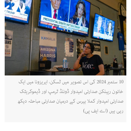
10 ستمبر 2024 کی اس تصویر میں ٹسکن، ایریزونا میں ایک
خاتون رپبلکن صدارتی امیدوار ڈونلڈ ٹرمپ اور ڈیموکریٹک
صدارتی امیدوار کملا ہیرس کے درمیان صدارتی مباحثہ دیکھ
رہی ہیں (اے ایف پی)