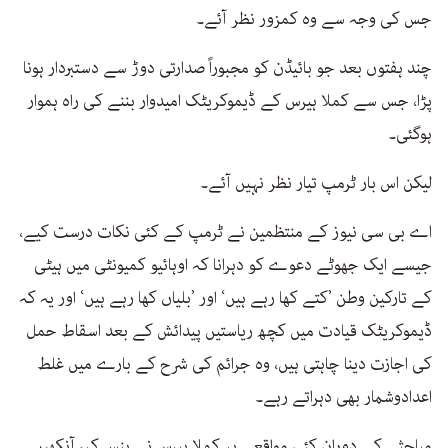
جس کی وجہ سے وہ کمزور نظر آئے۔
چند ہفتوں بعد جو بائیڈن کو مجبوراً صدارتی دوڑ سے دستبردار ہونا
پڑا، جس سے کملا ہیرس کے ڈیموکریٹک امیدوار بننے کی راہ ہموار
ہوگئی۔
لیکن اس بار ٹرمپ تیار نظر نہیں آئے۔
اے بی سی نیوز کے منتظمین نے ٹرمپ کے کئی نکات درست کیے،
جیسے ایک جھوٹے دعوے کو دہرانا کہ اوہائیو کمیونٹی میں ہیٹی
کے تارکین وطن ’کتے کھا رہے ہیں‘ اور ’بلیاں کھا رہے ہیں‘ اور یہ کہ
ڈیموکریٹک قیادت میں کچھ ریاستیں پیدائش کے بعد اسقاط حمل
کی اجازت دینا چاہتی ہیں، وہ جرائم کی شرح کے بارے میں غلط
اعدادوشمار بھی دہراتے رہے۔
مباحثے کے دوران کئی مواقعے پر کملا ہیرس نے ہنس کر، آنکھیں