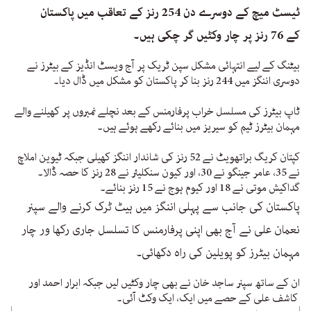
ٹیسٹ میچ کے دوسرے دن 254 رنز کے تعاقب میں پاکستان
کے 76 رنز پر چار وکٹیں گر چکی ہیں۔
بیٹنگ کے لیے انتہائی مشکل سپن ٹریک پر آج ویسٹ انڈیز کے بیٹرز نے
دوسری اننگز میں 244 رنز بنا کر پاکستان کو مشکل میں ڈال دیا۔
ٹاپ بیٹرز کی مسلسل خراب پرفارمنس کے بعد نچلے نمبروں پر کھیلنے والے
مہمان بیٹرز ٹیم کو سیریز میں بنائے رکھے ہوئے ہیں۔
کپتان کریگ براتھویٹ نے 52 رنز کی شاندار اننگز کھیلی جبکہ ٹیوین املاچ
نے 35، عامر جینگو نے 30، اور کیون سنکلیئر نے 28 رنز کا حصہ ڈالا۔
گداکیش موتی نے 18 اور کیوم ہوج نے 15 رنز بنائے۔
پاکستان کی جانب سے پہلی اننگز میں ہیٹ ٹرک کرنے والے سپنر
نعمان علی نے آج بھی اپنی پرفارمنس کا تسلسل جاری رکھا ور چار
مہمان بیٹرز کو پویلین کی راہ دکھائی۔
ان کے ساتھ سپنر ساجد خان نے بھی چار وکٹیں لیں جبکہ ابرار احمد اور
کاشف علی کے حصے میں ایک، ایک وکٹ آئی۔