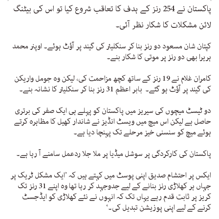
پاکستان نے 254 رنز کے ہدف کا تعاقب شروع کیا تو اس کی بیٹنگ
لائن مشکلات کا شکار نظر آئی۔
کپتان شان مسعود دو رنز بنا کر سنکلیئر کی گیند پر آؤٹ ہوئے۔ اوپنر محمد
ہریرا بھی دو رنز پر موتی کا شکار بنے۔
کامران غلام نے 19 رنز کے ساتھ کچھ مزاحمت کی، لیکن وہ جومل واریکن
کی گیند پر آؤٹ ہو گئے۔ بابر اعظم 31 رنز بنا کر سنکلیئر کا نشانہ بنے۔
دو ٹیسٹ میچوں کی سیریز میں پاکستان کو پہلے ہی ایک صفر کی برتری
حاصل ہے لیکن اس میچ میں ویسٹ انڈیز نے شاندار کھیل کا مظاہرہ کرتے
ہوئے میچ کو سنسنی خیز مرحلے تک پہنچا دیا ہے۔
پاکستان کی کارکردگی پر سوشل میڈیا پر ملا جلا ردعمل سامنے آ رہا ہے۔
ایکس پر احتشام صدیق اپنی پوسٹ میں کہتے ہیں کہ ’ایک مشکل ٹریک پر
جہاں ہر کھلاڑی رنز بنانے کے لیے جدوجہد کر رہا تھا وہ اپنے 31 رنز تک
کریز پر ثابت قدم رہے یہاں تک کہ انہوں نے نئے کھلاڑی کو ایڈجسٹ
کرنے کے لیے اپنی پوزیشن تبدیل کی۔‘