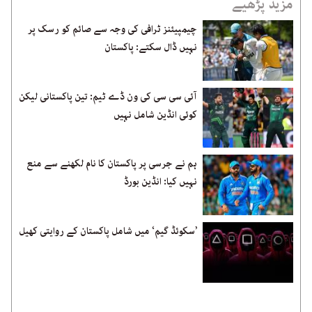
مزید پڑھیے
چیمپیئنز ٹرافی کی وجہ سے صائم کو رسک پر
نہیں ڈال سکتے: پاکستان
آئی سی سی کی ون ڈے ٹیم: تین پاکستانی لیکن
کوئی انڈین شامل نہیں
ہم نے جرسی پر پاکستان کا نام لکھنے سے منع
نہیں کیا: انڈین بورڈ
’سکوئڈ گیم‘ میں شامل پاکستان کے روایتی کھیل