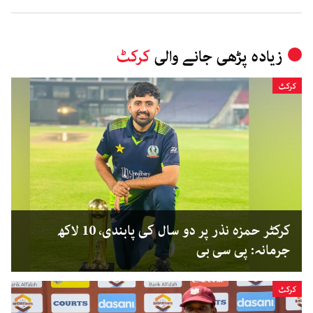
زیادہ پڑھی جانے والی
کرکٹ
کرکٹ
کرکٹر حمزہ نذر پر دو سال کی پابندی، 10 لاکھ
جرمانہ: پی سی بی
کرکٹ