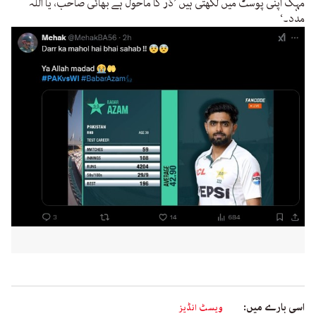
مہک اپنی پوسٹ میں لکھتی ہیں ’ڈر کا ماحول ہے بھائی صاحب، یا اللہ
مدد۔‘
اسی بارے میں:
ویسٹ انڈیز