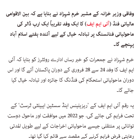
وفاقی وزیر خزانہ کے مشیر خرم شہزاد نے بتایا ہے کہ بین الاقوامی
مالیاتی فنڈ (
آئی ایم ایف
) کا ایک وفد تقریباً ایک ارب ڈالر کی
ماحولیاتی فنانسنگ پر تبادلہ خیال کے لیے آئندہ ہفتے اسلام آباد
پہنچے گا۔
خرم شہزاد نے جمعرات کو خبر رساں ادارے روئٹرز کو بتایا کہ آئی
ایم ایف کا وفد 24 سے 28 فروری کے دوران پاکستان آئے گا اور اس
دوران ماحولیاتی استحکام کی فنڈنگ کا جائزہ اور تبادلہ خیال کیا
جائے گا۔
یہ رقم آئی ایم ایف کے ’ریزیلینس اینڈ سسٹین ایبیلٹی ٹرسٹ‘ کے
تحت فراہم کی جائے گی، جو 2022 میں موافقت اور ماحول دوست
توانائی پر منتقلی جیسے ماحولیاتی اخراجات کے لیے طویل المدتی
رعایتی قرض فراہم کرنے کے مقصد سے قائم کیا گیا تھا۔