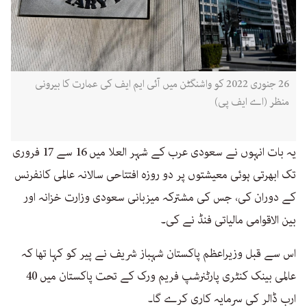
26 جنوری 2022 کو واشنگٹن میں آئی ایم ایف کی عمارت کا بیرونی
منظر (اے ایف پی)
یہ بات انہوں نے سعودی عرب کے شہر العلا میں 16 سے 17 فروری
تک ابھرتی ہوئی معیشتوں پر دو روزہ افتتاحی سالانہ عالمی کانفرنس
کے دوران کی، جس کی مشترکہ میزبانی سعودی وزارت خزانہ اور
بین الاقوامی مالیاتی فنڈ نے کی۔
اس سے قبل وزیراعظم پاکستان شہباز شریف نے پیر کو کہا تھا کہ
عالمی بینک کنٹری پارٹنرشپ فریم ورک کے تحت پاکستان میں 40
ارب ڈالر کی سرمایہ کاری کرے گا۔