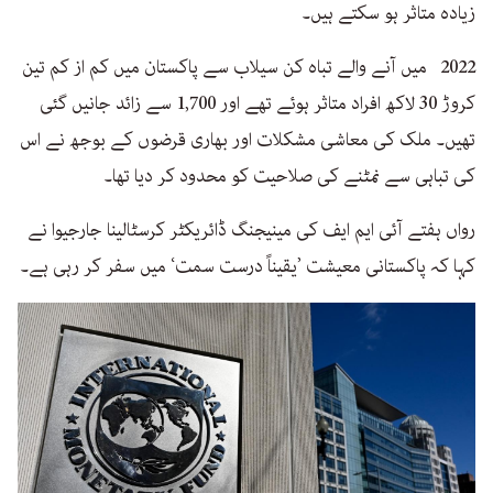
زیادہ متاثر ہو سکتے ہیں۔
2022 میں آنے والے تباہ کن سیلاب سے پاکستان میں کم از کم تین
کروڑ 30 لاکھ افراد متاثر ہوئے تھے اور 1,700 سے زائد جانیں گئی
تھیں۔ ملک کی معاشی مشکلات اور بھاری قرضوں کے بوجھ نے اس
کی تباہی سے نمٹنے کی صلاحیت کو محدود کر دیا تھا۔
رواں ہفتے آئی ایم ایف کی مینیجنگ ڈائریکٹر کرسٹالینا جارجیوا نے
کہا کہ پاکستانی معیشت ’یقیناً درست سمت‘ میں سفر کر رہی ہے۔