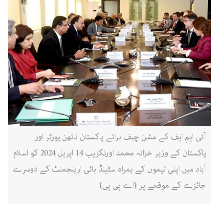
آئی ایم ایف کے مشن چیف برائے پاکستان ناتھن پورٹر اور
پاکستان کے وزیر خزانہ محمد اورنگزیب 14 اپریل 2024 کو اسلام
آباد میں اپنی ٹیموں کے ہمراہ سٹینڈ بائی ارینجمنٹ کے دوسرے
جائزے کے موقعے پر (اے پی پی)