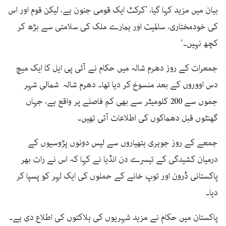
بیان میں مزید کہا گیا، ’کرکٹ ایک قومی جنون ہے، لیکن قوم اور اس
کی خودمختاری، سالمیت اور ہمارے ملک کی سلامتی سے بڑھ کر
کچھ نہیں۔‘
جمعرات کے روز دھرم شالہ میں حکام نے آئی پی ایل کا ایک میچ
دس اووروں کے بعد منسوخ کر دیا تھا۔ دھرم شالہ شمالی شہر
جموں سے 200 کلومیٹر سے بھی کم فاصلے پر واقع ہے، جہاں
گھنٹوں قبل دھماکوں کی اطلاعات آئی تھیں۔
جمعے کے روز جوہری ہتھیاروں سے لیس دونوں پڑوسیوں کے
درمیان کشیدگی کے تیسرے دن انڈیا نے کہا کہ اس نے رات بھر
پاکستانی ڈرون اور توپ خانے کے حملوں کی ایک لہر کو پسپا کر
دیا۔
پاکستان میں حکام نے مزید شہریوں کی ہلاکتوں کی اطلاع دی ہے۔