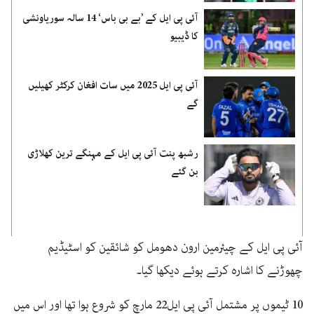
آئی پی ایل کے ’بے بی باس‘ 14 سالہ سوریاونشی
کا ڈیبیو
آئی پی ایل 2025 میں سات افغان کرکٹر کھیلیں
گے
رشبھ پنت آئی پی ایل کے مہنگے ترین کھلاڑی
بن گئے
آئی پی ایل کے چیئرمین ارون دھومل کو شائقین کو اسٹیڈیم
چھوڑنے کا اشارہ کرتے ہوئے دیکھا گیا۔
10 ٹیموں پر مشتمل آئی پی ایل22 مارچ کو شروع ہوا تھا اور اس میں