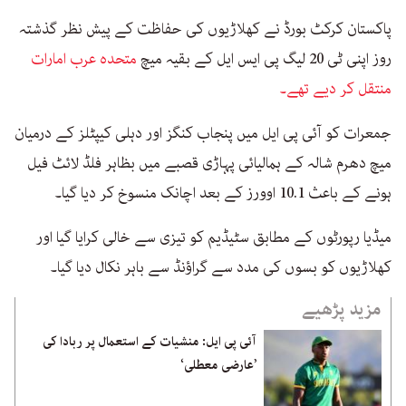
پاکستان کرکٹ بورڈ نے کھلاڑیوں کی حفاظت کے پیش نظر گذشتہ
روز اپنی ٹی 20 لیگ پی ایس ایل کے بقیہ میچ
متحدہ عرب امارات
منتقل کر دیے تھے۔
جمعرات کو آئی پی ایل میں پنجاب کنگز اور دہلی کیپٹلز کے درمیان
میچ دھرم شالہ کے ہمالیائی پہاڑی قصبے میں بظاہر فلڈ لائٹ فیل
ہونے کے باعث 10.1 اوورز کے بعد اچانک منسوخ کر دیا گیا۔
میڈیا رپورٹوں کے مطابق سٹیڈیم کو تیزی سے خالی کرایا گیا اور
کھلاڑیوں کو بسوں کی مدد سے گراؤنڈ سے باہر نکال دیا گیا۔
مزید پڑھیے
آئی پی ایل: منشیات کے استعمال پر ربادا کی
’عارضی معطلی‘