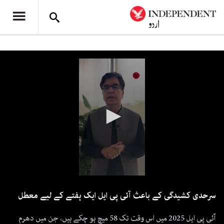
0
seconds
سرحدی کشیدگی کے باعث آئی پی ایل ایک ہفتے کے لیے معطل
of
40
seconds
آئی پی ایل 2025 میں اس وقت تک 58 میچ ہو چکے ہیں، جن میں دھرم