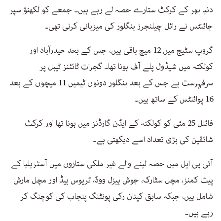
دنیا بھر کے کرکٹ ستارے حصہ لے رہے ہیں۔ جمعے کو لکھنؤ سپر
جائنٹس نے رائل چیلنجرز بنگلور کی میزبانی کرنی تھی۔
گروپ سٹیج میں 12 میچ باقی ہیں، جس کے بعد حیدرآباد اور
کولکتہ میں شیڈول پلے آف ہونا تھا۔ گجرات ٹائٹنز ٹیبل پر
سرفہرست ہے جس کے بعد بنگلور دونوں ٹیمیں 11 میچوں کے بعد
16 پوائنٹس کے ساتھ ہیں۔
فائنل 25 مئی کو کولکتہ کے ایڈن گارڈنز میں ہونا تھا اور کرکٹ
شائقین کی بڑی تعداد اسے دیکھتی ہے۔
آئی پی ایل میں حصہ لینے والے غیر ملکی ستاروں میں آسٹریلیا کے
پیٹ کمنز، مچل سٹارک، جوش ہیزل ووڈ، ٹریوس ہیڈ اور مچل مارش
شامل ہیں، جبکہ سابق کپتان رکی پونٹنگ پنجاب کی کوچنگ کر
رہے ہیں۔