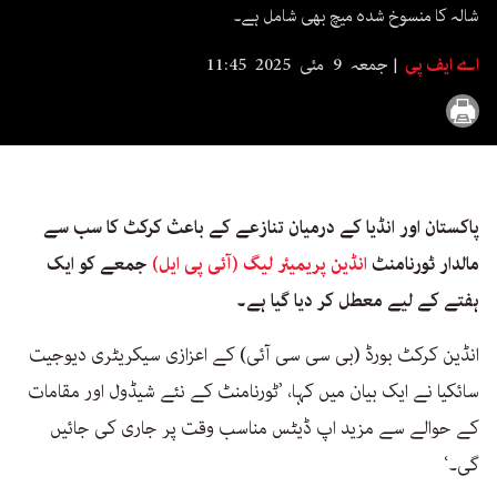
شالہ کا منسوخ شدہ میچ بھی شامل ہے۔
اے ایف پی
جمعہ 9 مئی 2025 11:45
پاکستان اور انڈیا کے درمیان تنازعے کے باعث کرکٹ کا سب سے
مالدار ٹورنامنٹ
انڈین پریمیئر لیگ (آئی پی ایل)
جمعے کو ایک
ہفتے کے لیے معطل کر دیا گیا ہے۔
انڈین کرکٹ بورڈ (بی سی سی آئی) کے اعزازی سیکریٹری دیوجیت
سائکیا نے ایک بیان میں کہا، ’ٹورنامنٹ کے نئے شیڈول اور مقامات
کے حوالے سے مزید اپ ڈیٹس مناسب وقت پر جاری کی جائیں
گی۔‘