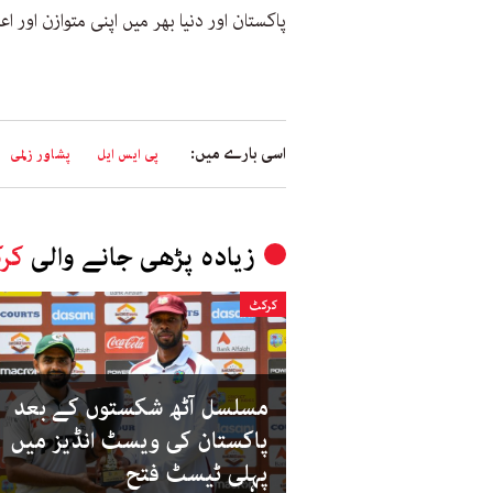
پاکستان اور دنیا بھر میں اپنی متوازن اور 
اسی بارے میں:
پی ایس ایل
پشاور زلمی
زیادہ پڑھی جانے والی
کر
کرکٹ
مسلسل آٹھ شکستوں کے بعد
پاکستان کی ویسٹ انڈیز میں
پہلی ٹیسٹ فتح