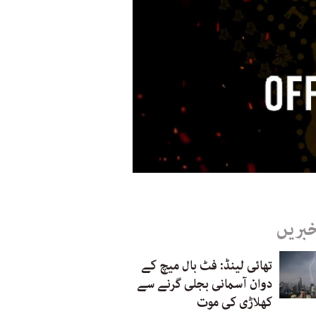
خبریں
تھائی لینڈ: فٹ بال میچ کے
دوان آسمانی بجلی گرنے سے
کھلاڑی کی موت