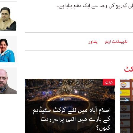
اعلیٰ کوریج کی وجہ سے ایک مقام بنایا ہے۔
انڈپینڈنٹ اردو
پشاور
کٹ
کرکٹ
اسلام آباد میں نئے کرکٹ سٹیڈیم
کے بارے میں اتنی پراسراریت
کیوں؟