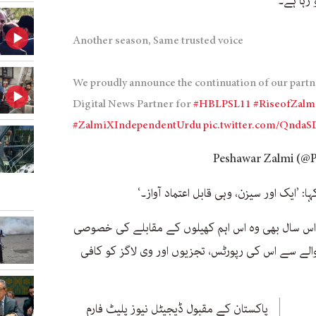
رہا ہے۔‘
Another season, Same trusted voice
We proudly announce the continuation of our partn
Digital News Partner for
#HBLPSL11
#RiseofZalm
#ZalmiXIndependentUrdu
pic.twitter.com/QndaS
’ایک اور سیزن، وہی قابل اعتماد آواز۔‘
کہ اس سال بھی وہ اس اہم کھیلوں کے مقابلے کی خصوصی
لے سے اس کی رپورٹس، تجزیوں اور وی لاگز کو کافی
پاکستان کے مقبول ڈیجیٹل نیوز پلیٹ فارم