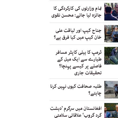
تمام وزارتوں کی کارکردگی کا
جائزہ لیا جائے: محسن نقوی
جناح کیپ اور لیاقت علی
خان کیپ میں کیا فرق ہے؟
ٹرمپ کا ہیلی کاپٹر مسافر
طیارے سے ایک میل کے
فاصلے پر کیسے پہنچا؟
تحقیقات جاری
طلبہ صحافت کیوں نہیں کرنا
چاہتے؟
افغانستان میں سرگرم ’دہشت
گرد گروپ‘ علاقائی سلامتی