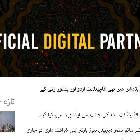
ان سپر لیگ (پی ایس ایل) کے 11وں ایڈیشن میں بھی انڈپینڈنٹ اردو اور پشاور زلمی کے
تازہ 
کے ساتھ بطور ڈیجیٹل نیوز پارٹنر اپنی شراکت داری کو جاری