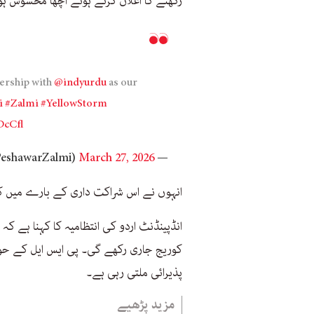
رکھنے کا اعلان کرتے ہوئے اچھا محسوس ہو 
ership with
@indyurdu
as our
i
#Zalmi
#YellowStorm
DcCfl
March 27, 2026
— Peshawar Zalmi (@PeshawarZalmi)
انہوں نے اس شراکت داری کے بارے میں کہا: 
انڈپینڈنٹ اردو کی انتظامیہ کا کہنا ہے 
کوریج جاری رکھے گی۔ پی ایس ایل کے حوا
پذیرائی ملتی رہی ہے۔
مزید پڑھیے