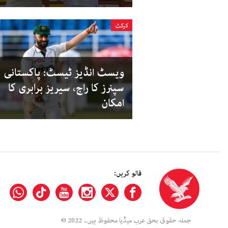
کرکٹ
ویسٹ انڈیز ٹیسٹ: پاکستانی
سپنرز کا راج، سیریز برابری کا
امکان
فالو کریں:
جملہ حقوق بحق عرب میڈیا محفوظ ہیں۔ 2022 ©