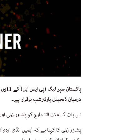
پاکست
درمیان ڈیجیٹل پارٹنرشپ برقرار ہے۔
اس بات کا اعلان 28 مارچ کو پشاور زلمی اور انڈپینڈنٹ اردو کی جانب سے ایک بیان میں کیا گیا۔
پشاور زلمی کا کہنا ہے کہ ’ہمیں انڈی اردو 