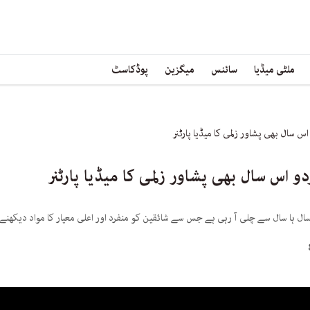
ملٹی میڈیا
سائنس
میگزین
پوڈکاسٹ
 سال ہا سال سے چلی آ رہی ہے جس سے شائقین کو منفرد اور اعلی معیار کا مواد دیکھنے 