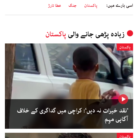
اسی بارے میں:
پاکستان
جنگ
عطا تارڑ
زیادہ پڑھی جانے والی
پاکستان
پاکستان
’نقد خیرات نہ دیں‘: کراچی میں گداگری کے خلاف
آگاہی مہم
پاکستان