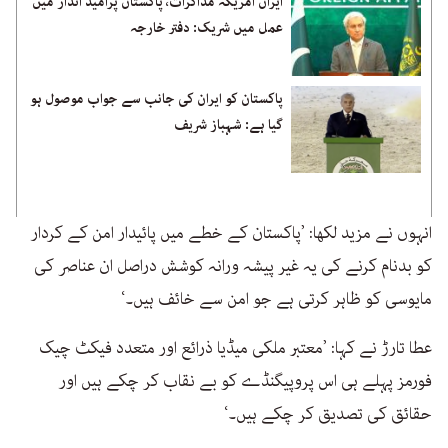
ایران امریکہ مذاکرات، پاکستان پرامید انداز میں
عمل میں شریک: دفتر خارجہ
پاکستان کو ایران کی جانب سے جواب موصول ہو
گیا ہے: شہباز شریف
انہوں نے مزید لکھا: ’پاکستان کے خطے میں پائیدار امن کے کردار
کو بدنام کرنے کی یہ غیر پیشہ ورانہ کوشش دراصل ان عناصر کی
مایوسی کو ظاہر کرتی ہے جو امن سے خائف ہیں۔‘
عطا تارڑ نے کہا: ’معتبر ملکی میڈیا ذرائع اور متعدد فیکٹ چیک
فورمز پہلے ہی اس پروپیگنڈے کو بے نقاب کر چکے ہیں اور
حقائق کی تصدیق کر چکے ہیں۔‘