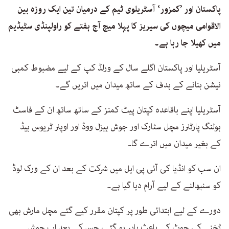
پاکستان اور ’کمزور‘ آسٹریلوی ٹیم کے درمیان تین ایک روزہ بین
الاقوامی میچوں کی سیریز کا پہلا میچ آج ہفتے کو راولپنڈی سٹیڈیم
میں کھیلا جا رہا ہے۔
آسٹریلیا اور پاکستان اگلے سال کے ورلڈ کپ کے لیے مضبوط کمبی
نیشن بنانے کے ہدف کے ساتھ میدان میں اتریں گے۔
آسٹریلیا اپنے باقاعدہ کپتان پیٹ کمنز کے ساتھ ساتھ ان کے فاسٹ
بولنگ پارٹنرز مچل سٹارک اور جوش ہیزل ووڈ اور اوپنر ٹریوس ہیڈ
کے بغیر میدان میں اترے گا۔
ان سب کو انڈیا کی آئی پی ایل میں شرکت کے بعد ان کے ورک لوڈ
کو سنبھالنے کے لیے آرام دیا گیا ہے۔
دورے کے لیے ابتدائی طور پر کپتان مقرر کیے گئے مچل مارش بھی
ٹخنے کی چوٹ کے باعث باہر ہو گئے، جس کے بعد اب جوش