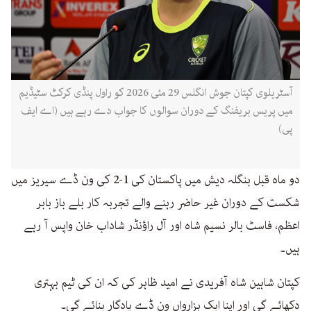
آسٹریلوی کپتان جوش انگلس 29 مئی 2026 کو راول پنڈی کرکٹ سٹیڈیم
میں پریس بریفنگ کے دوران سوالوں کا جواب دے رہے ہیں (اے ایف
پی)
دو ماہ قبل بنگلہ دیش میں پاکستان کی 1-2 کی ون ڈے سیریز میں
شکست کے دوران غیر حاضر رہنے والے تجربہ کار بلے باز بابر
اعظم، فاسٹ بالر نسیم شاہ اور آل راؤنڈر شاداب خان واپس آ رہے
ہیں۔
کپتان شاہین شاہ آفریدی نے امید ظاہر کی کہ ان کی ٹیم بہتری
دکھائے گی اور اپنا ایک ہزارواں ون ڈے یادگار بنائے گی۔