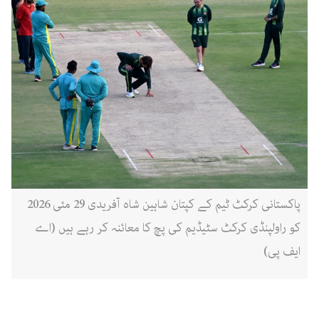
پاکستانی کرکٹ ٹیم کے کپتان شاہین شاہ آفریدی 29 مئی 2026
کو راولپنڈی کرکٹ سٹیڈیم کی پچ کا معائنہ کر رہے ہیں (اے
ایف پی)