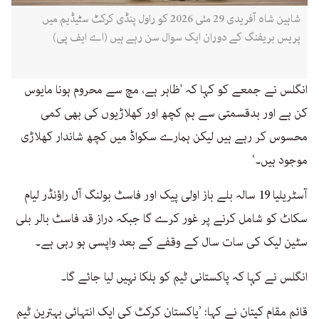
شاہین شاہ آفریدی 29 مئی 2026 کو راول پنڈی کرکٹ سٹیڈیم میں
پریس بریفنگ کے دوران ایک سوال سن رہے ہیں (اے ایف پی)
انگلس نے جمعے کو کہا کہ 'ظاہر ہے، مچ سے محروم ہونا مایوس
کن ہے اور بدقسمتی سے ہم کچھ اور کھلاڑیوں کی بھی کمی
محسوس کر رہے ہیں لیکن ہمارے سکواڈ میں کچھ شاندار کھلاڑی
موجود ہیں۔‘
آسٹریلیا 19 سالہ بلے باز اولی پیک اور فاسٹ بولنگ آل راؤنڈر لیام
سکاٹ کو شامل کرنے پر غور کرے گا جبکہ دراز قد فاسٹ بالر بلی
سٹین لیک کی سات سال کے وقفے کے بعد واپسی ہو رہی ہے۔
انگلس نے کہا کہ پاکستانی ٹیم کو ہلکا نہیں لیا جائے گا۔
قائم مقام کپتان نے کہا: ’پاکستان کرکٹ کی ایک انتہائی بہترین ٹیم