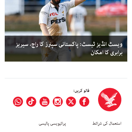
ویسٹ انڈیز ٹیسٹ: پاکستانی سپنرز کا راج، سیریز
برابری کا امکان
فالو کریں:
استعمال کی شرائط
پرائیویسی پالیسی