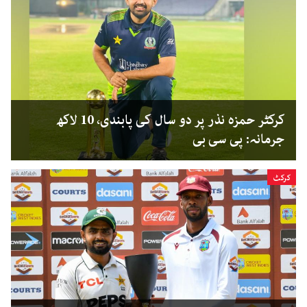
کرکٹر حمزہ نذر پر دو سال کی پابندی، 10 لاکھ
جرمانہ: پی سی بی
کرکٹ