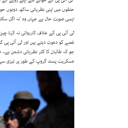
ٹی آئی پی کے حوالے سے اپنے رویے کے با
حلقوں میں اپنی نظریاتی ساکھ، دونوں حوا
ایسی صورت حال ہے جہاں وہ 'نہ اگل سکتے
ٹی آئی پی کے خلاف کارروائی نہ کرنا چین
غصے کو دعوت دیتے ہیں اور ٹی آئی پی کو
جو کہ طالبان کا کٹر نظریاتی دشمن ہے۔ د
عسکریت پسند گروپ کے طور پر تیزی سے ا