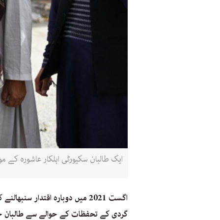
ایک طالبان سکیورٹی اہلکار عاشورہ کے موقع پر 26 جون 2026 کو قندھار میں ایک سڑک پر افغانوں کی تلاشی لے رہا ہے (ثنا الل
اگست 2021 میں دوبارہ اقتدار سن
گردی کے تحفظات کے حوالے سے طالبان ح