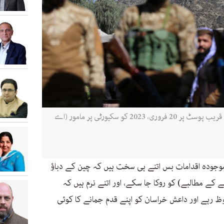
افغان طالبان کے سکیورٹی اہلکار پاکستان کے قریب پوسٹ پر 20 فروری، 2023 کو سکیورٹی پر مامور (اے
موجودہ اقدامات بس اتنے ہی سخت ہیں کہ چین کے دباؤ
 کے مطالبے) کو روکا جا سکے، اور اتنے نرم ہیں کہ
 رہے اور داعش خراسان کو اپنے قدم جمانے کا کوئی