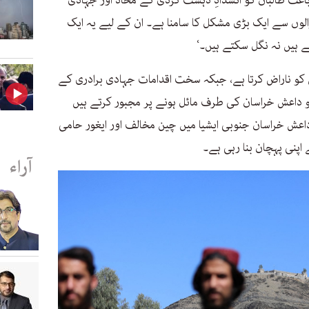
عث طالبان کو انسدادِ دہشت گردی کے محاذ اور جہادی
لوں سے ایک بڑی مشکل کا سامنا ہے۔ ان کے لیے یہ ایک
 ہیں نہ نگل سکتے ہیں۔‘
 کو ناراض کرتا ہے، جبکہ سخت اقدامات جہادی برادری کے
 داعش خراسان کی طرف مائل ہونے پر مجبور کرتے ہیں
اعش خراسان جنوبی ایشیا میں چین مخالف اور ایغور حامی
پنی پہچان بنا رہی ہے۔
آراء