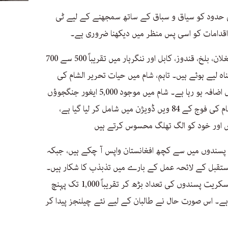
ی حدود کو سیاق و سباق کے ساتھ سمجھنے کے لیے ٹی
اقدامات کو اسی پس منظر میں دیکھنا ضروری ہے۔
اس وقت افغانستان کے صوبوں بدخشاں، بغلان، بلخ، قندوز، کابل اور ننگرہار میں تقریباً 500 سے 700
لیے ہوئے ہیں۔ تاہم، شام میں حیات تحریر الشام کی
کامیابی کے بعد سے اس تعداد میں مسلسل اضافہ ہو رہا ہے۔ شام میں موجود 5,000 ایغور جنگجوؤں
میں سے تقریباً 3,000 کو باقاعدہ طور پر شام کی فوج کے 84 ویں ڈویژن میں شامل کر لیا گیا ہے،
یں اور خود کو الگ تھلگ محسوس کرتے ہیں
 پسندوں میں سے کچھ افغانستان واپس آ چکے ہیں، جبکہ
مستقبل کے لائحہ عمل کے بارے میں تذبذب کا شکار ہیں۔
اس کے نتیجے میں، افغانستان میں ایغور عسکریت پسندوں کی تعداد بڑھ کر تقریباً 1,000 تک پہنچ
 ہے۔ اس صورت حال نے طالبان کے لیے نئے چیلنجز پیدا کر