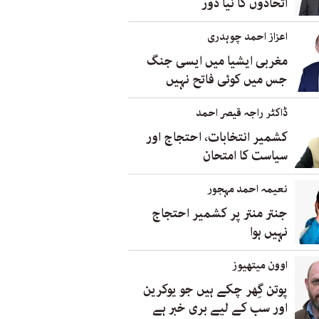
اتحادوں کا نیا دور
اعزاز احمد چوہدری
مغربی ایشیا میں ایسی جنگ
جس میں کوئی فاتح نہیں
ڈاکٹر راجہ قیصر احمد
کشمیر انتخابات، احتجاج اور
سیاست کا امتحان
نعیمہ احمد مہجور
جنتر منتر پر کشمیر احتجاج
نہیں ہوا
اوون میتھیوز
پوتن گِھر چکے ہیں جو یوکرین
اور سب کے لیے بری خبر ہے