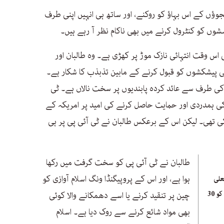
وؤں کے اس بہاؤ کو روکنے، اور ساتھ ہی انہیں اپنی طرف
ں کو کنٹرول کرنے میں بھی ناکام نظر آ رہے ہیں۔
اس وقت انتہائی نازک موڑ پر کھڑی ہے۔ وہ طالبان اور
کی پیشکشوں کو قبول کرنے کے مابین تذبذب کا شکار ہے۔
کی طرف سے عائد کردہ پابندیوں پر سخت نالاں ہے۔ ٹی
کی ہمدردی اور حمایت حاصل کرنے کی امید پر امریکہ کے
 تھی۔ لیکن اس کے برعکس طالبان نے ٹی آئی پی پر ہی
طالبان نے ٹی آئی پی کو سخت گرفت میں رکھا
ہوا ہے، اور اس کے پروپیگنڈا ونگ اسلام آوازی کو
علی
سرمایہ کاری، چینی ارب پتی کو 30
چین پر تنقید کرنے یا اسے دھمکانے والا کوئی
بھی مواد شائع کرنے سے روک دیا ہے۔ اسلام