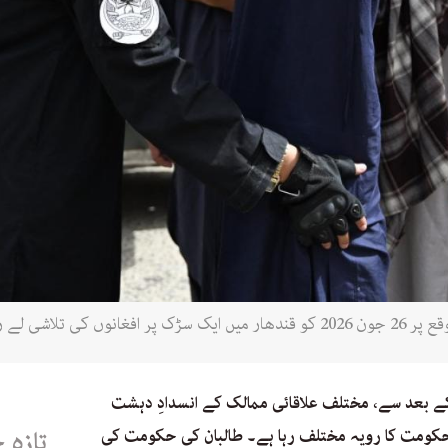
ہ سیام / اے ایف پی)
بھالنے کے بعد سے، مختلف علاقائی ممالک کے انسدادِ دہشت
کومت کا رویہ مختلف رہا ہے۔ طالبان کی حکومت کی
تازہ 