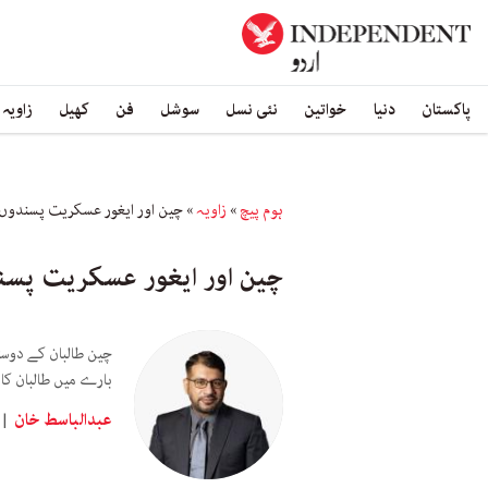
پاکستان
دنیا
خواتین
نئی نسل
سوشل
فن
کھیل
زاویہ
ہوم پیچ
»
زاویہ
»
چین اور ایغور عسکریت پسندوں کے
چین اور ایغور عسکریت پسندو
چین طالبان کے دوست
بارے میں طالبان کا
عبدالباسط خان