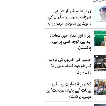
وزیراعظم شہباز شریف
شہزادہ محمد بن سلمان کی
دعوت پر سعودی عرب روانہ
ایران اور عمان میں معاہدہ
اہم ہے، توجہ اسی پر ہے:
پاکستان
حملے کی خبروں کی تردید
کے باوجود کوئٹہ میں ریڈ
زون سیل
کشمیر انتخابات پر انڈین
بیانات ’بے بنیاد، سیاست‘ پر
مبنی: پاکستان