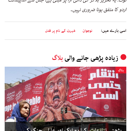
اردو کا متفق ہونا ضروری نہیں۔
اسی بارے میں:
نوجوان
غیرت کے نام پر قتل
زیادہ پڑھی جانے والی
بلاگ
بلاگ
بڑھتے تنازعات، کیا ہم ایک اور عالمی جنگ کی