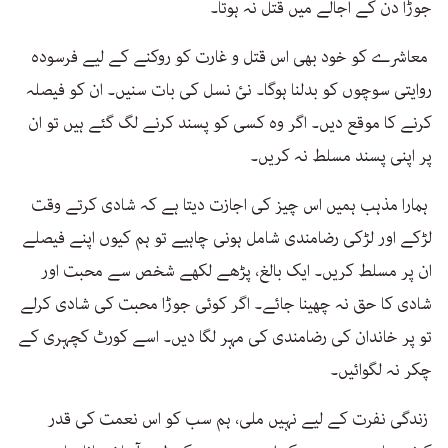
جوڑا دن کے اجالے میں قتل نہ ہوتا۔
معاشرے کو خود بھی اس قتل و غارت کو روکنے کے لیے فرسودہ
روایتی سوچوں کو بدلنا ہوگا۔ نئ نسل کی بات سنیں۔ ان کو فیصلہ
کرنے کا موقع دیں۔ اگر وہ کسی کو پسند کرنے لگ گئے ہیں تو ان
پر اپنی پسند مسلط نہ کریں۔
ہمارا مذہب ہمیں اس چیز کی اجازت دیتا ہے کہ شادی کرتے وقت
لڑکے اور لڑکی رضامندی شامل ہونی چاہیے تو ہم کیوں اپنے فیصلے
ان پر مسلط کریں۔ ایک بالغ، پڑھے لکھے شخص سے محبت اور
شادی کا حق نہ چھینا جائے۔ اگر کوئی جوڑا محبت کی شادی کرلے
تو پر خاندان کی رضامندی کی مہر لگا دیں۔ اسے کورٹ کچہری کے
چکر نہ لگوائیں۔
زندگی نفرت کے لیے نہیں ملی، ہم سب کو اس نعمت کی قدر