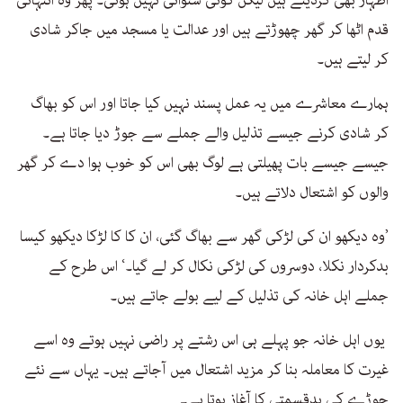
قدم اٹھا کر گھر چھوڑتے ہیں اور عدالت یا مسجد میں جاکر شادی
کر لیتے ہیں۔
ہمارے معاشرے میں یہ عمل پسند نہیں کیا جاتا اور اس کو بھاگ
کر شادی کرنے جیسے تذلیل والے جملے سے جوڑ دیا جاتا ہے۔
جیسے جیسے بات پھیلتی ہے لوگ بھی اس کو خوب ہوا دے کر گھر
والوں کو اشتعال دلاتے ہیں۔
’وہ دیکھو ان کی لڑکی گھر سے بھاگ گئی، ان کا کا لڑکا دیکھو کیسا
بدکردار نکلا، دوسروں کی لڑکی نکال کر لے گیا۔‘ اس طرح کے
جملے اہل خانہ کی تذلیل کے لیے بولے جاتے ہیں۔
یوں اہل خانہ جو پہلے ہی اس رشتے پر راضی نہیں ہوتے وہ اسے
غیرت کا معاملہ بنا کر مزید اشتعال میں آجاتے ہیں۔ یہاں سے نئے
جوڑے کی بدقسمتی کا آغاز ہوتا ہے۔