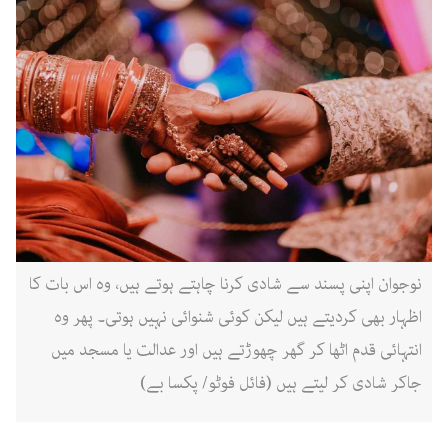
نوجوان اپنی پسند سے شادی کرنا چاہتے ہوتے ہیں، وہ اس بات کا
اظہار بھی کردیتے ہیں لیکن کوئی شنوائی نہیں ہوتی۔ پھر وہ
انتہائی قدم اٹھا کر گھر چھوڑتے ہیں اور عدالت یا مسجد میں
جاکر شادی کر لیتے ہیں (فائل فوٹو/ پکسا بے)