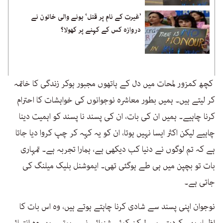
’غیرت کے نام پر قتل‘ ہونے والی خاتون نے
دروازہ کس کے کہنے پر کھولا؟
کچھ کمزور لمحات میں دل کے ہاتھوں مجبور ہوکر زندگی کا خاتمہ
کر لیتے ہیں۔ ہمیں بطور معاشرہ نوجوانوں کی خواہشات کا احترام
کرنا چاہیے۔ ہمیں ان کی بات، ان کی پسند نا پسند کو اہمیت دینا
چاہیے لیکن اکثر ایسا نہیں ہوتا، ان کو یہ کہہ کر چپ کروا دیا جاتا
ہے کہ تم لوگوں نے دنیا کب دیکھی ہے، ہمارا تجربہ ہے۔ تمہاری
بات تو بچپن میں ہی طے ہوگئی تھی۔ ایموشنل بلیک میلنگ کی
جاتی ہے۔
نوجوان اپنی پسند سے شادی کرنا چاہتے ہوتے ہیں، وہ اس بات کا
اظہار بھی کردیتے ہیں لیکن کوئی شنوائی نہیں ہوتی۔ پھر وہ انتہائی