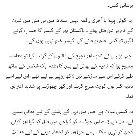
برسائی گئیں۔
یہ کوئی پہلا یا آخری واقعہ نہیں، سندھ میں ہی مئی میں غیرت
کے نام پر تین قتل ہوئے۔ پاکستان بھر کے کیسز کا حساب کرنے
لگیں تو گنتی ختم ہوجائے گی، کیسز ختم نہیں ہوں گے۔
جب پولیس نے نادیہ اور نجیع کے قاتلوں کو گرفتار کیا تو معاملہ
معلوم ہوا کہ نادیہ کے بھائی نے بہن کا رشتہ ایک شخص کے ساتھ
طے کرکے اس سے ساڑھے تین لاکھ روپے لے لیے تھے، اس لیے اسے
نادیہ کے یوں کورٹ میرج کرنے اور گھر چھوڑنے پر شدید اعتراض
تھا۔
یہ کیسی غیرت ہے جس میں بہن کے رشتے کے لیے بھائی پیسے
لے۔ دن دیہاڑے اس جوڑے کو کراچی میں قتل کیا گیا اور کوئی
کچھ کر نہیں سکا۔ ایسے جوڑوں کو تحفظ دینے کے لیے عدالت