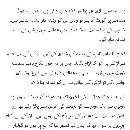
بات مقدمے بازی اور پولیس تک چلی جاتی ہے۔ جب یہ جوڑا
مقدمے پر کورٹ آتا ہے تو وہیں اس کو رشتہ دار نشانہ بناتے ہیں۔
کراچی کے بدقسمت جوڑے کو بھی عدالت میں پیشی کے بعد
نشانہ بنایا گیا۔
نجیع اللہ اور نادیہ نے پسند کی شادی کی تھی۔ لڑکی کے اہل خانہ
نے لڑکے پر اغوا کا الزام لگایا۔ جس پر یہ جوڑا نکاح نامے سمیت
کورٹ میں پیش ہوا۔ جب یہ عدالتی کاروائی سے فارغ ہوکر گھر
جانے لگے تو لڑکی کے بھائی نے ان کو نشانہ بنا ڈالا۔
اس بدقسمت جوڑے کی آخری تصاویر دیکھ کر بہت افسوس ہوا۔
دونوں نے ایک دوسرے کو بچانے کی غرض سے پکڑ رکھا تھا اور
خون میں لت پت دونوں کے سر ڈھلکے ہوئے تھے۔ ان کے بے گناہ
چہروں پر سوال تھا کہ ہمارا کیا قصور تھا کہ ہم پر یوں نو گولیاں