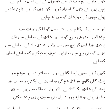
کرنی چاہیے۔ ہم سب کو اسے دوسروں کے لیے آسان بنانا چاہیے۔
بچے بھی اپنے بڑوں کا احترام کریں لیکن بڑوں کو بھی بڑا پن دکھاتے
ہوئے بچوں کی خواہشات کو مان لینا چاہیے۔
اس سلسلے کو رکنا چاہیے۔ نئی نسل کو انا کی بھینٹ مت
چڑھائیں۔ اجتماعی سوچ کو بدلیں۔ شادی کے معاملے میں ذات
برادری اورفرقوں کو بیچ میں مت لائیں۔ شادی بیاہ کے معاملے میں
دولت کو بھی بیچ میں نہ لائیں۔ صرف یہ دیکھیں کہ سامنے انسان
کیسا ہے۔
کبھی کبھی مجھے ایسا لگتا ہے ہمارے معاشرے میں سرعام مار
پیٹ، گالی گلوچ اور قتل عام کی تو اجازت ہے لیکن پیار محبت اور
پسند کی شادی ایک گناہ ہے۔ اگر ہمارے ملک میں بھی مساوی
حقوق ہوتے تو شاید ہمارے ہاں بھی محبت پروان چڑھ سکتی۔
نوٹ: یہ تحریر بلاگر کی ذاتی آرا پر مبنی ہے، جس سے انڈپینڈنٹ