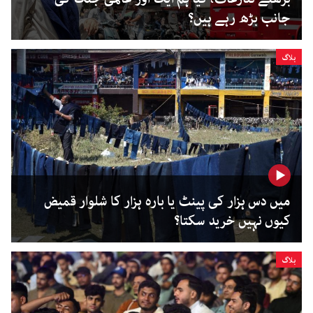
جانب بڑھ رہے ہیں؟
بلاگ
میں دس ہزار کی پینٹ یا بارہ ہزار کا شلوار قمیض
کیوں نہیں خرید سکتا؟
بلاگ