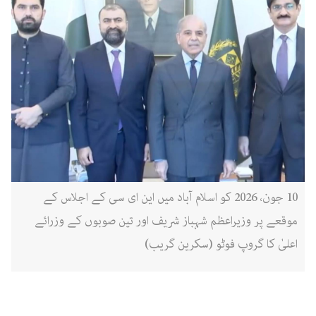
10 جون، 2026 کو اسلام آباد میں این ای سی کے اجلاس کے
موقعے پر وزیراعظم شہباز شریف اور تین صوبوں کے وزرائے
اعلیٰ کا گروپ فوٹو (سکرین گریب)