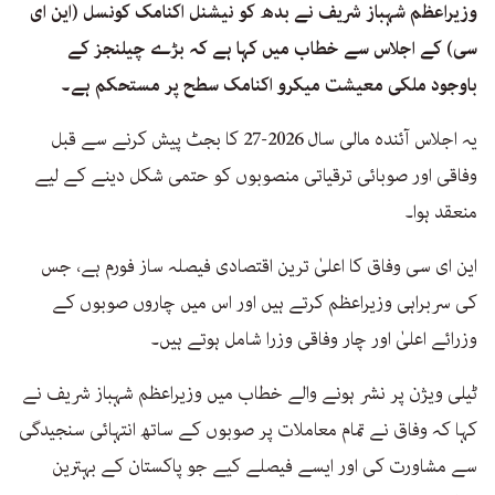
وزیراعظم شہباز شریف نے بدھ کو نیشنل اکنامک کونسل (این ای
سی) کے اجلاس سے خطاب میں کہا ہے کہ بڑے چیلنجز کے
باوجود ملکی معیشت میکرو اکنامک سطح پر مستحکم ہے۔
یہ اجلاس آئندہ مالی سال 2026-27 کا بجٹ پیش کرنے سے قبل
وفاقی اور صوبائی ترقیاتی منصوبوں کو حتمی شکل دینے کے لیے
منعقد ہوا۔
این ای سی وفاق کا اعلیٰ ترین اقتصادی فیصلہ ساز فورم ہے، جس
کی سربراہی وزیراعظم کرتے ہیں اور اس میں چاروں صوبوں کے
وزرائے اعلیٰ اور چار وفاقی وزرا شامل ہوتے ہیں۔
ٹیلی ویژن پر نشر ہونے والے خطاب میں وزیراعظم شہباز شریف نے
کہا کہ وفاق نے تمام معاملات پر صوبوں کے ساتھ انتہائی سنجیدگی
سے مشاورت کی اور ایسے فیصلے کیے جو پاکستان کے بہترین