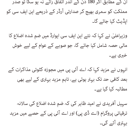
ان کے مطابق اگر 180 دن کے اندر اتفاق رائے نہ ہو سکا تو صدر
مملکت کو سمری بھیج کر صدارتی آرڈر کے ذریعے این ایف سی کو
اپڈیٹ کیا جائے گا۔
وزیراعلیٰ نے کہا کہ نئے این ایف سی ایوارڈ میں ضم شدہ اضلاع کا
مالی حصہ شامل کیا جائے گا، جو صوبے کے عوام کے لیے خوش
خبری ہے۔
انہوں نے مزید کہا کہ اے آئی پی میں مجوزہ کٹوتی مذاکرات کے
بعد کافی حد تک بہتر ہوئی ہے، تاہم مزید بہتری کے لیے بھی
مطالبہ کیا گیا ہے۔
سہیل آفریدی نے امید ظاہر کی کہ ضم شدہ اضلاع کی سالانہ
ترقیاتی پروگرام (اے ڈی پی) اور اے آئی پی کے حصے میں مزید
بہتری آئے گی۔