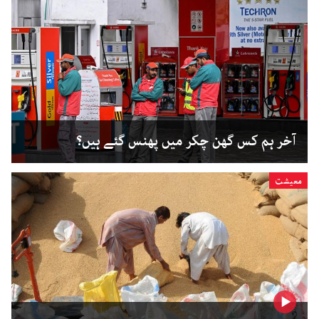
آخر ہم کس گھن چکر میں پھنس گئے ہیں؟
معیشت