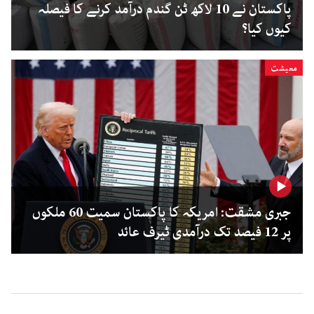
پاکستان نے 10 لاکھ ٹن گندم درآمد کرنے کا فیصلہ
کیوں کیا؟
معیشت
جبری مشقت: امریکہ کا پاکستان سمیت 60 ملکوں
پر 12 فیصد تک درآمدی ٹیرف عائد