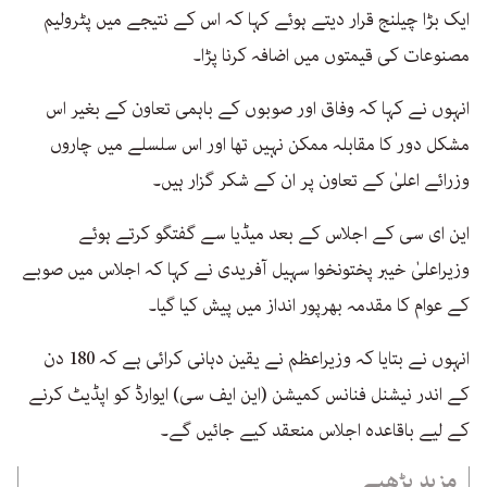
ایک بڑا چیلنج قرار دیتے ہوئے کہا کہ اس کے نتیجے میں پٹرولیم
مصنوعات کی قیمتوں میں اضافہ کرنا پڑا۔
انہوں نے کہا کہ وفاق اور صوبوں کے باہمی تعاون کے بغیر اس
مشکل دور کا مقابلہ ممکن نہیں تھا اور اس سلسلے میں چاروں
وزرائے اعلیٰ کے تعاون پر ان کے شکر گزار ہیں۔
این ای سی کے اجلاس کے بعد میڈیا سے گفتگو کرتے ہوئے
وزیراعلیٰ خیبر پختونخوا سہیل آفریدی نے کہا کہ اجلاس میں صوبے
کے عوام کا مقدمہ بھرپور انداز میں پیش کیا گیا۔
انہوں نے بتایا کہ وزیراعظم نے یقین دہانی کرائی ہے کہ 180 دن
کے اندر نیشنل فنانس کمیشن (این ایف سی) ایوارڈ کو اپڈیٹ کرنے
کے لیے باقاعدہ اجلاس منعقد کیے جائیں گے۔
مزید پڑھیے