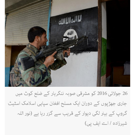
26 جولائی 2016 کو مشرقی صوبہ ننگرہار کے ضلع کوٹ میں
جاری جھڑپوں کے دوران ایک مسلح افغان سپاہی اسلامک اسٹیٹ
گروپ کے بینر لگی دیوار کے قریب سے گزر رہا ہے (نور اللہ
شیرزادہ / اے ایف پی)