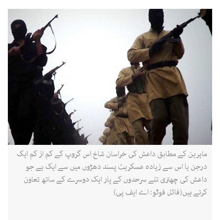
ماہرین کے مطابق داعش کی خراسان شاخ اس گروپ کے کم از کم ایک
درجن یا اس سے زیادہ عسکریت پسند دھڑوں میں سے ایک ہے جو
داعش کی چھتری تلے سرحدوں کے پار ایک دوسرے کے ساتھ تعاون
کرتے ہیں(فائل فوٹو: اے ایف پی)