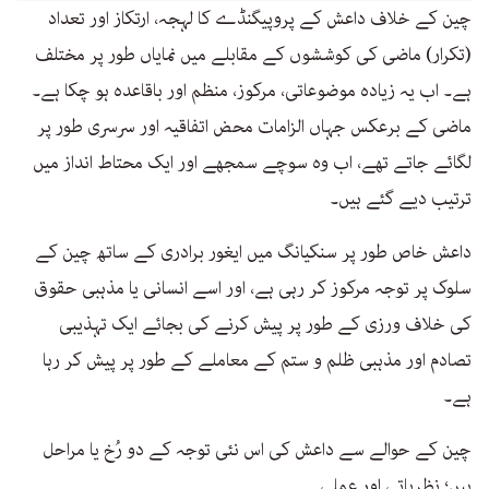
چین کے خلاف داعش کے پروپیگنڈے کا لہجہ، ارتکاز اور تعداد
(تکرار) ماضی کی کوششوں کے مقابلے میں نمایاں طور پر مختلف
ہے۔ اب یہ زیادہ موضوعاتی، مرکوز، منظم اور باقاعدہ ہو چکا ہے۔
ماضی کے برعکس جہاں الزامات محض اتفاقیہ اور سرسری طور پر
لگائے جاتے تھے، اب وہ سوچے سمجھے اور ایک محتاط انداز میں
ترتیب دیے گئے ہیں۔
داعش خاص طور پر سنکیانگ میں ایغور برادری کے ساتھ چین کے
سلوک پر توجہ مرکوز کر رہی ہے، اور اسے انسانی یا مذہبی حقوق
کی خلاف ورزی کے طور پر پیش کرنے کی بجائے ایک تہذیبی
تصادم اور مذہبی ظلم و ستم کے معاملے کے طور پر پیش کر رہا
ہے۔
چین کے حوالے سے داعش کی اس نئی توجہ کے دو رُخ یا مراحل
ہیں؛ نظریاتی اور عملی۔