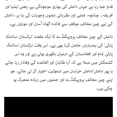
قدم جما رہا ہے جہاں داعش کی بھاری موجودگی ہے، یعنی ایشیا اور
افریقہ۔ چنانچہ، عملی اور نظریاتی دونوں وجوہات کی بنا پر، داعش
کے لیے چین مخالف موقف سے فائدہ اٹھانا آسان اور موزوں ہے۔
داعش کے چین مخالف پروپیگنڈے کا ایک مقصد 'ترکستان اسلامک
پارٹی' کی ہمدردیاں حاصل کرنا بھی ہے۔ اس وقت ترکستان اسلامک
پارٹی شام اور افغانستان کے درمیان بکھری ہوئی ہے اور وہ اس
کشمکش میں مبتلا ہے کہ آیا طالبان اور القاعدہ کے وفادار رہا جائے
یا پھر داعش/داعش خراسان میں شمولیت اختیار کر لی جائے، جو
اپنے چین مخالف پروپیگنڈے اور حملوں میں زیادہ متحرک ہو
چکے ہیں۔