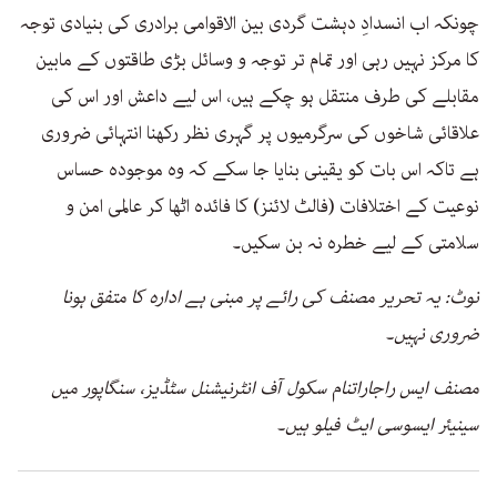
چونکہ اب انسدادِ دہشت گردی بین الاقوامی برادری کی بنیادی توجہ
کا مرکز نہیں رہی اور تمام تر توجہ و وسائل بڑی طاقتوں کے مابین
مقابلے کی طرف منتقل ہو چکے ہیں، اس لیے داعش اور اس کی
علاقائی شاخوں کی سرگرمیوں پر گہری نظر رکھنا انتہائی ضروری
ہے تاکہ اس بات کو یقینی بنایا جا سکے کہ وہ موجودہ حساس
نوعیت کے اختلافات (فالٹ لائنز) کا فائدہ اٹھا کر عالمی امن و
سلامتی کے لیے خطرہ نہ بن سکیں۔
نوٹ: یہ تحریر مصنف کی رائے پر مبنی ہے ادارہ کا متفق ہونا
ضروری نہیں۔
مصنف ایس راجاراتنام سکول آف انٹرنیشنل سٹڈیز، سنگاپور میں
سینیئر ایسوسی ایٹ فیلو ہیں۔