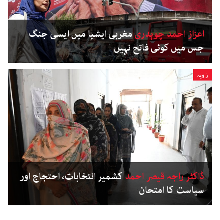
اعزاز احمد چوہدری
مغربی ایشیا میں ایسی جنگ
جس میں کوئی فاتح نہیں
زاویہ
ڈاکٹر راجہ قیصر احمد
کشمیر انتخابات، احتجاج اور
سیاست کا امتحان