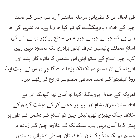
فی الحال اس کا نظریاتی مرحلہ سامنے آ رہا ہے، جس کے تحت
چین کے خلاف پروپیگنڈے کو تیز کیا جا رہا ہے۔ یہ تشہیر کی جا
رہی ہے کہ جیسے جیسے چین عالمی سطح پر ابھر رہا ہے، اس کی
اسلام مخالف پالیسیاں صرف ایغور برادری تک محدود نہیں رہیں
گی۔ چین اسلام کے ساتھ اپنی اس دشمنی کا دائرہ کار ایشیا اور
افریقہ کے ان مسلم ممالک تک بڑھا دے گا جہاں اس نے 'بیلٹ اینڈ
روڈ انیشیٹو' کے تحت معاشی منصوبے شروع کر رکھے ہیں۔
امریکہ کے خلاف پروپیگنڈا کرنا تو آسان تھا، کیونکہ اس نے
افغانستان، عراق، شام اور لیبیا پر حملے کر کے دہشت گردی کے
خلاف جنگ چھیڑی تھی، لیکن چین کو اسلام کے دشمن کے طور پر
پیش کرنا آسان نہیں ہے۔ سنکیانگ کے علاوہ، چین کے زیادہ تر
مسلم ممالک مثلاً پاکستان، افغانستان، وسطی ایشیائی ریاستوں،