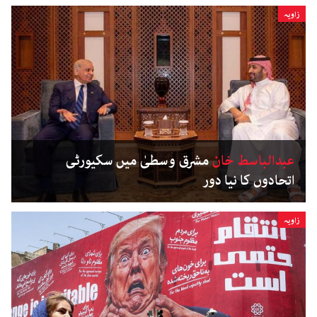
زاویہ
عبدالباسط خان
مشرق وسطیٰ میں سکیورٹی
اتحادوں کا نیا دور
زاویہ