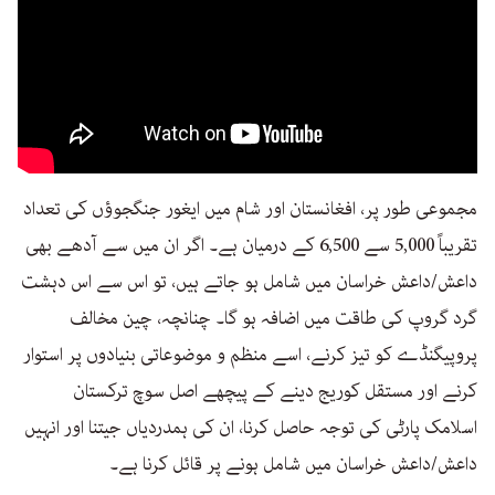
مجموعی طور پر، افغانستان اور شام میں ایغور جنگجوؤں کی تعداد
تقریباً 5,000 سے 6,500 کے درمیان ہے۔ اگر ان میں سے آدھے بھی
داعش/داعش خراسان میں شامل ہو جاتے ہیں، تو اس سے اس دہشت
گرد گروپ کی طاقت میں اضافہ ہو گا۔ چنانچہ، چین مخالف
پروپیگنڈے کو تیز کرنے، اسے منظم و موضوعاتی بنیادوں پر استوار
کرنے اور مستقل کوریج دینے کے پیچھے اصل سوچ ترکستان
اسلامک پارٹی کی توجہ حاصل کرنا، ان کی ہمدردیاں جیتنا اور انہیں
داعش/داعش خراسان میں شامل ہونے پر قائل کرنا ہے۔