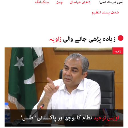
اسی بارے میں:
داعش خراسان
چین
سنکیانگ
شدت پسند تنظیم
زیادہ پڑھی جانے والی
زاویہ
زاویہ
اویس توحید
نظام کا بوجھ اور پاکستانی ’اطلس‘