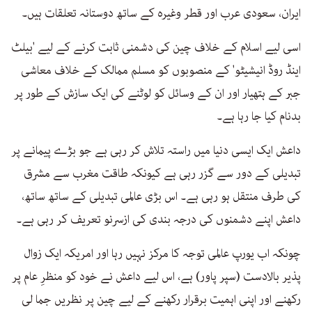
ایران، سعودی عرب اور قطر وغیرہ کے ساتھ دوستانہ تعلقات ہیں۔
اسی لیے اسلام کے خلاف چین کی دشمنی ثابت کرنے کے لیے 'بیلٹ
اینڈ روڈ انیشیٹو' کے منصوبوں کو مسلم ممالک کے خلاف معاشی
جبر کے ہتھیار اور ان کے وسائل کو لوٹنے کی ایک سازش کے طور پر
بدنام کیا جا رہا ہے۔
داعش ایک ایسی دنیا میں راستہ تلاش کر رہی ہے جو بڑے پیمانے پر
تبدیلی کے دور سے گزر رہی ہے کیونکہ طاقت مغرب سے مشرق
کی طرف منتقل ہو رہی ہے۔ اس بڑی عالمی تبدیلی کے ساتھ ساتھ،
داعش اپنے دشمنوں کی درجہ بندی کی ازسرنو تعریف کر رہی ہے۔
چونکہ اب یورپ عالمی توجہ کا مرکز نہیں رہا اور امریکہ ایک زوال
پذیر بالادست (سپر پاور) ہے، اس لیے داعش نے خود کو منظرِ عام پر
رکھنے اور اپنی اہمیت برقرار رکھنے کے لیے چین پر نظریں جما لی