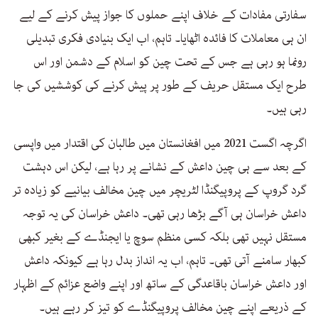
سفارتی مفادات کے خلاف اپنے حملوں کا جواز پیش کرنے کے لیے
ان ہی معاملات کا فائدہ اٹھایا۔ تاہم، اب ایک بنیادی فکری تبدیلی
رونما ہو رہی ہے جس کے تحت چین کو اسلام کے دشمن اور اس
طرح ایک مستقل حریف کے طور پر پیش کرنے کی کوششیں کی جا
رہی ہیں۔
اگرچہ اگست 2021 میں افغانستان میں طالبان کی اقتدار میں واپسی
کے بعد سے ہی چین داعش کے نشانے پر رہا ہے، لیکن اس دہشت
گرد گروپ کے پروپیگنڈا لٹریچر میں چین مخالف بیانیے کو زیادہ تر
داعش خراسان ہی آگے بڑھا رہی تھی۔ داعش خراسان کی یہ توجہ
مستقل نہیں تھی بلکہ کسی منظم سوچ یا ایجنڈے کے بغیر کبھی
کبھار سامنے آتی تھی۔ تاہم، اب یہ انداز بدل رہا ہے کیونکہ داعش
اور داعش خراسان باقاعدگی کے ساتھ اور اپنے واضع عزائم کے اظہار
کے ذریعے اپنے چین مخالف پروپیگنڈے کو تیز کر رہے ہیں۔