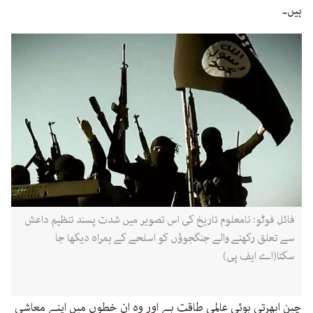
ہیں۔
فائل فوٹو: نامعلوم تاریخ کی اس تصویر میں شدت پسند تنظیم داعش
سے تعلق رکھنے والے جنگجوؤں کو اسلحے کے ہمراہ دیکھا جا
سکتا(اے ایف پی)
چین ابھرتی ہوئی عالمی طاقت ہے اور وہ ان خطوں میں اپنے معاشی