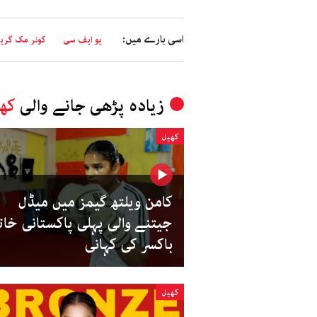
اسی بارے میں:
یو ایف سی
کونر مک گری
زیادہ پڑھی جانے والی
کھ
کھیل
کامن ویلتھ گیمز میں میڈل
جیتنے والی پہلی پاکستانی خات
باکسر کی کہانی
کھیل