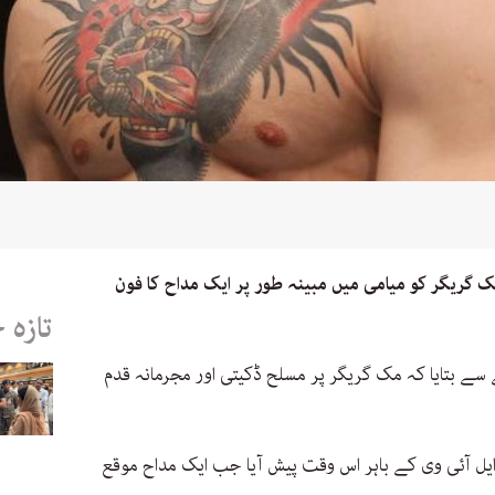
 گریگر کو میامی میں مبینہ طور پر ایک مداح کا فون
تازہ 
 سے بتایا کہ مک گریگر پر مسلح ڈکیتی اور مجرمانہ قدم
یل آئی وی کے باہر اس وقت پیش آیا جب ایک مداح موقع