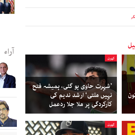
گر
یل
آراء
کھیل
’شہرت حاوی ہو گئی، ہمیشہ فتح
ون
نہیں ملتی‘ ارشد ندیم کی
کارکردگی پر ملا جلا ردعمل
کھیل