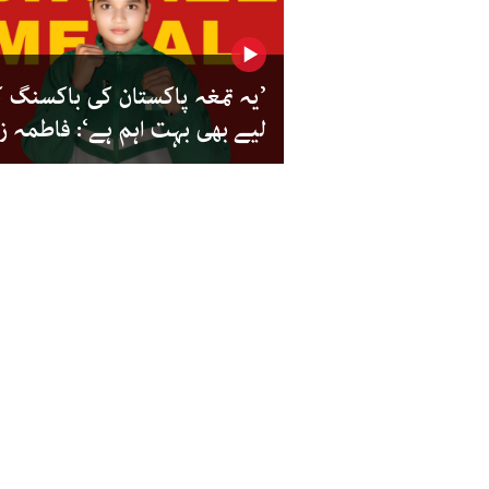
’یہ تمغہ پاکستان کی باکسنگ 
لیے بھی بہت اہم ہے‘: فاطمہ زہ