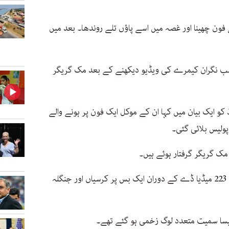
ن چھینا اور غصہ میں اسے پاؤں تلے روندھا۔ بعد میں
نصب نگران کیمرے کی ویڈیو دیکھنے کے بعد مک گریگر
کو ایک بیان میں کہا ان کے موکل ایک فون پر ہونے والے
لیس بلائی گئی۔
ک گریگر گرفتار ہوئے ہیں۔
پچھلے سال اپریل نیو یارک میں یو ایف سی 223 میڈیا ڈے کے دوران ایک بس پر کرسیاں اور جنگلہ
یسا سمیت متعدد لوگ زخمی ہو گئے تھے۔