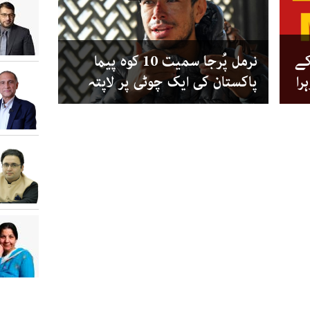
کے
نرمل پُرجا سمیت 10 کوہ پیما
را
پاکستان کی ایک چوٹی پر لاپتہ