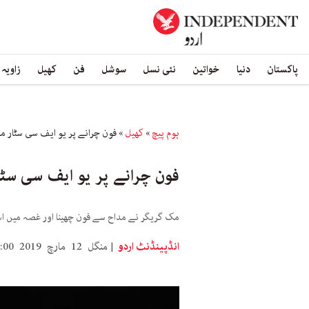
پاکستان
دنیا
خواتین
نئی نسل
سوشل
فن
کھیل
زاویہ
ہوم پیچ
»
کھیل
»
فون چرانے پر یو ایف سی سٹار مک
فون چرانے پر یو ایف سی سٹا
مک گریگر نے مداح سے فون چھینا اور غصہ میں اسے
انڈپینڈنٹ اردو
منگل 12 مارچ 2019 17:00