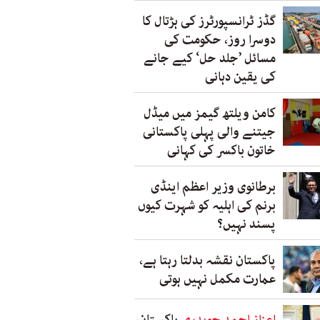
گڈز ٹرانسپورٹرز کی ہڑتال کا
دوسرا روز، حکومت کی
مسائل ’جلد حل‘ کیے جانے
کی یقین دہانی
کامن ویلتھ گیمز میں میڈل
جیتنے والی پہلی پاکستانی
خاتون باکسر کی کہانی
برطانوی وزیر اعظم اینڈی
برنم کی اہلیہ کو شہرت کیوں
پسند نہیں؟
پاکستان نقشہ بدلتا رہتا ہے،
عمارت مکمل نہیں ہوتی