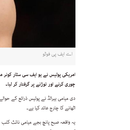
اے ایف پی فوٹو
امریکی پولیس نے یو ایف سی سٹار کونر مک
چوری کرنے اور توڑنے پر گرفتار کر لیا۔
دی میامی ہیرالڈ نے پولیس ذرائع کے حوالے
اٹھانے کا چارج عائد کیا ہے۔
یہ واقعہ صبح پانچ بجے میامی نائٹ کلب ا