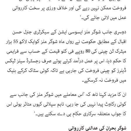
فروخت ممکن نہیں رہے گی اور خلاف ورزی پر سخت کارروائی
عمل میں لائی جائے گی۔‘
دوسری جانب شوگر ملز ایسوسی ایشن کے سیکرٹری جنرل حسن
اقبال کے مطابق حکومت نے رواں ماہ شوگر ملز کوایک لاکھ 55 ہزار
میٹرک ٹن چینی کی 80 روپے فی کلو قیمت کے حساب سے فراہمی
کا حکم دیا، اس پر عمل درآمد کرتے ہوئے صرف رجسٹرڈ سیلز ٹیکس
ڈیلرز کو چینی فروخت کی جارہی ہے تاکہ کوئی سٹاک کرکے بلیک
میں فروخت نہ کرسکے۔
ان کا مزید کہنا تاھ کہ ’اس معاملے میں شوگر ملز کی جانب سے
کوئی رکاوٹ پیدا نہیں کی جا رہی، تاہم سپلائی کیوں متاثر ہوئی اس
کا جواب متعلقہ سرکاری حکام ہی دے سکتے ہیں۔‘
شوگر بحران کی عدالتی کارروائی