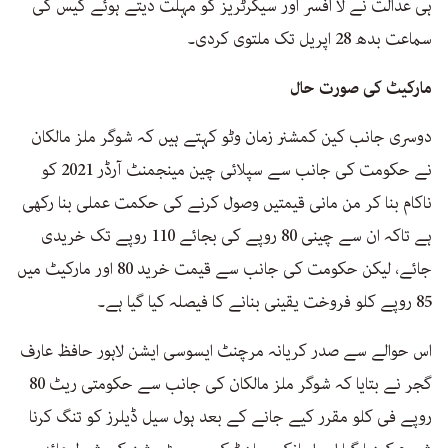
ہی عدالت نے لا افسر اور سیکرٹریز کو مہلت دیتے ہوئے کیس کی
سماعت بدھ 28 اپریل تک ملتوی کردی۔
مارکیٹ کی صورت حال
دوسری جانب کین کمشنر زمان وٹو کہتے ہیں کہ شوگر ملز مالکان
نے حکومت کی جانب سے سپلائی چین مینجمنٹ آرڈر 2021 کو
ناکام بنا کر من مانی قیمتیں وصول کرنے کی حکمت عملی بنا رکھی
ہے تاکہ ان سے چینی 80 روپے کی بجائے 110 روپے تک خریدی
جائے، لیکن حکومت کی جانب سے قیمت خرید 80 اور مارکیٹ میں
85 روپے کلو فروخت یقینی بنانے کا فیصلہ کیا گیا ہے۔
اس حوالے سے صدر کریانہ مرچنٹ ایسوسی ایشن لاہور حافظ عارف
گجر نے بتایا کہ شوگر ملز مالکان کی جانب سے حکومتی ریٹ 80
روپے فی کلو مقرر کیے جانے کے بعد ہول سیل ڈیلرز کو تنگ کرنا