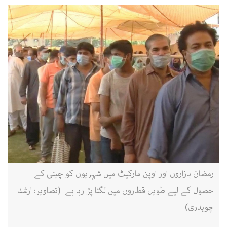
رمضان بازاروں اور اوپن مارکیٹ میں شہریوں کو چینی کے
حصول کے لیے طویل قطاروں میں لگنا پڑ رہا ہے (تصاویر: ارشد
چوہدری)