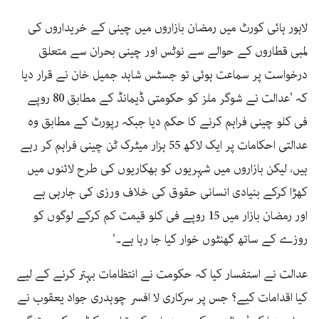
لاہور ہائی کورٹ میں رمضان بازاروں میں چینی کے خریداروں کی
لمبی قطاروں کے حوالے سے نوٹس اور چینی بحران سے متعلق
درخواست پر سماعت ہوئی تو جسٹس شاہد جمیل خان نے قرار دیا
کہ ’عدالت نے شوگر ملز کو حکومتی ڈیمانڈ کے مطابق 80 روپے
فی کلو چینی فراہم کرنے کا حکم دیا جبکہ رپورٹ کے مطابق وہ
عدالتی احکامات پر ایک لاکھ 55 ہزار میٹرک ٹن چینی فراہم کر رہے
ہیں، لیکن بازاروں میں شہریوں کو بھکاریوں کی طرح لائنوں میں
کھڑا کرکے بنیادی انسانی حقوق کی خلاف ورزی کی جارہی ہے
اور رمضان بازار میں 15 روپے فی کلو قیمت کم کرکے لوگوں کو
روزے کے ساتھ گھنٹوں خوار کیا جا رہا ہے۔‘
عدالت نے استفسار کیا کہ حکومت نے انتظامات بہتر کرنے کے لیے
کیا اقدامات کیے؟ جس پر سرکاری لا افسر چوہدری جواد یعقوب نے