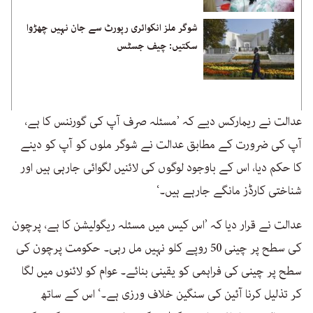
شوگر ملز انکوائری رپورٹ سے جان نہیں چھڑوا
سکتیں: چیف جسٹس
عدالت نے ریمارکس دیے کہ ’مسئلہ صرف آپ کی گورننس کا ہے،
آپ کی ضرورت کے مطابق عدالت نے شوگر ملوں کو آپ کو دینے
کا حکم دیا، اس کے باوجود لوگوں کی لائنیں لگوائی جارہی ہیں اور
شناختی کارڈز مانگے جارہے ہیں۔‘
عدالت نے قرار دیا کہ ’اس کیس میں مسئلہ ریگولیشن کا ہے، پرچون
کی سطح پر چینی 50 روپے کلو نہیں مل رہی۔ حکومت پرچون کی
سطح پر چینی کی فراہمی کو یقینی بنائے۔ عوام کو لائنوں میں لگا
کر تذلیل کرنا آئین کی سنگین خلاف ورزی ہے۔‘ اس کے ساتھ