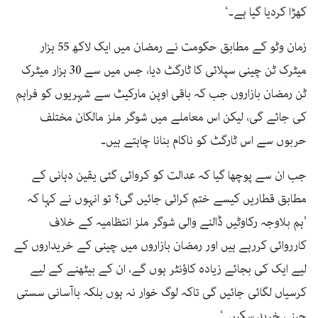
کھڑا کردیا گیا ہے۔‘
زمان وٹو کے مطابق حکومت نے رمضان میں ایک لاکھ 55 ہزار
میٹرک ٹن چینی سپلائی کا ٹارگٹ دیا، جس میں سے 30 ہزار میٹرک
ٹن رمضان بازاروں جب کہ باقی اوپن مارکیٹ سے شہریوں کو فراہم
کی جائے گی، لیکن اس معاملے میں شوگر ملز مالکان مختلف
حربوں سے اس ٹارگٹ کو ناکام بنانا چاہتے ہیں۔
جب ان سے پوچھا گیا کہ عدالت کو کروائی گئی یقین دہانی کے
مطابق قطاریں کیسے ختم کرائی جائیں گی؟ تو انہوں نے کہا کہ
’ہم بلاوجہ رکاوٹیں ڈالنے والی شوگر ملز انتظامیہ کے خلاف
کارروائی کررہے ہیں اور رمضان بازاروں میں چینی کے خریداروں کے
لیے ایک کی بجائے زیادہ کاؤنٹر ہوں گے، ان کے بیٹھنے کے لیے
کرسیاں لگائی جائیں گی تاکہ لوگ خوار نہ ہوں بلکہ باآسانی سستی
چینی خرید سکیں۔‘