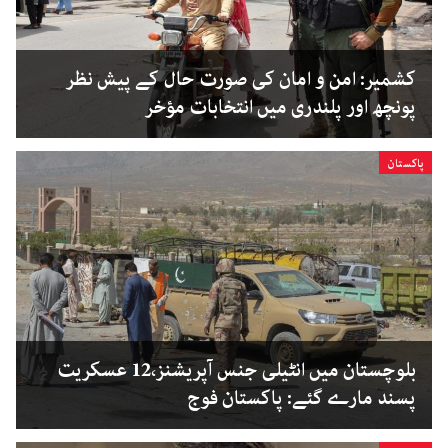
کشمیر: امن و امان کی صورت حال کے پیش نظر
پونچھ اور پلندری میں انتخابات مؤخر
پاکستان
بلوچستان میں انٹیلی جنس آپریشنز،12 عسکریت
پسند مارے گئے: پاکستان فوج