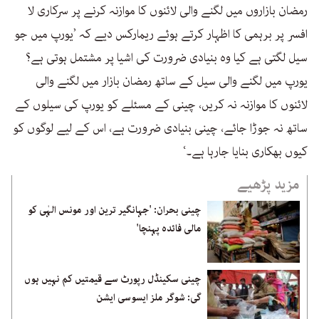
رمضان بازاروں میں لگنے والی لائنوں کا موازنہ کرنے پر سرکاری لا
افسر پر برہمی کا اظہار کرتے ہوئے ریمارکس دیے کہ ’یورپ میں جو
سیل لگتی ہے کیا وہ بنیادی ضرورت کی اشیا پر مشتمل ہوتی ہے؟
یورپ میں لگنے والی سیل کے ساتھ رمضان بازار میں لگنے والی
لائنوں کا موازنہ نہ کریں، چینی کے مسئلے کو یورپ کی سیلوں کے
ساتھ نہ جوڑا جائے، چینی بنیادی ضرورت ہے، اس کے لیے لوگوں کو
کیوں بھکاری بنایا جارہا ہے۔‘
مزید پڑھیے
چینی بحران: 'جہانگیر ترین اور مونس الہٰی کو
مالی فائدہ پہنچا'
چینی سکینڈل رپورٹ سے قیمتیں کم نہیں ہوں
گی: شوگر ملز ایسوسی ایشن