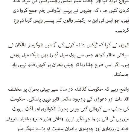
شروع کردیا گیا اور اچانک سیلز ٹیکس رجسٹریشن کی شرط عائد
کردی گئیں جب کہ جنہوں نے پہلے ایڈوانس رقم جمع کروا دی
تھی، جو ایس ٹی این نہ رکھنے والوں کے پیسے واپس کرنا شروع
کردیے۔
انہوں نے کہا کہ ٹیکس ادا نہ کرنے کی آڑ میں شوگرملز مالکان نے
سپلائی متاثر کردی جس سے ہول سیل ڈیلرز بھی بلیک میل ہورہے
ہیں۔ اگر اسی طرح چلتا رہا تو چینی بحران پر کبھی قابو نہیں پایا
جاسکتا۔
واضح رہے کہ حکومت گذشتہ دو سال سے چینی بحران پر مختلف
اقدامات اور دعوؤں کے باوجود مکمل قابو نہیں پاسکی۔ حکومت
کی جانب سے کروائی گئی چینی بحران انکوائری اور آڈٹ رپورٹ
میں پی ٹی آئی رہنما جہانگیر ترین، وفاقی وزیرخسرو بختیار، شریف
خاندان، زرداری اور چوہدری برادران سمیت نو بڑے شوگر ملز