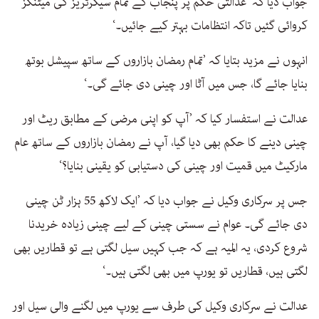
جواب دیا کہ ’عدالتی حکم پر پنجاب کے تمام سیکرٹریز کی میٹنگز
کروائی گئیں تاکہ انتظامات بہتر کیے جائیں۔‘
انہوں نے مزید بتایا کہ ’تمام رمضان بازاروں کے ساتھ سپیشل بوتھ
بنایا جائے گا، جس میں آٹا اور چینی دی جائے گی۔‘
عدالت نے استفسار کیا کہ ’آپ کو اپنی مرضی کے مطابق ریٹ اور
چینی دینے کا حکم بھی دیا گیا، آپ نے رمضان بازاروں کے ساتھ عام
مارکیٹ میں قمیت اور چینی کی دستیابی کو یقینی بنایا؟‘
جس پر سرکاری وکیل نے جواب دیا کہ ’ایک لاکھ 55 ہزار ٹن چینی
دی جائے گی۔ عوام نے سستی چینی کے لیے چینی زیادہ خریدنا
شروع کردی، یہ المیہ ہے کہ جب کہیں سیل لگتی ہے تو قطاریں بھی
لگتی ہیں، قطاریں تو یورپ میں بھی لگتی ہیں۔‘
عدالت نے سرکاری وکیل کی طرف سے یورپ میں لگنے والی سیل اور