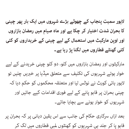
لاہور سمیت پنجاب کے چھوٹے بڑے شہروں میں ایک بار پھر چینی
کا بحران شدت اختیار کر چکا ہے اور ماہ صیام میں رمضان بازاروں
اور اوپن مارکیٹ میں استعمال کے لیے چینی کے خریداروں کو کئی
کئی گھنٹے قطاروں میں لگنا پڑ رہا ہے۔
مارکیٹوں اور رمضان بازاروں میں کلو، دو کلو چینی خریدنے کے لیے
خوار ہوتے شہریوں کی تکلیف سے متعلق میڈیا پر خبریں چلیں تو
لاہور ہائی کورٹ نے نوٹس لیا اور متعلقہ محکموں کو حکم دیا کہ
چینی بحران پر قابو پانے کے لیے فوری اقدامات کیے جائیں اور
شہریوں کو خوار ہونے سے بچایا جائے۔
بعد ازاں سرکاری حکام کی جانب سے اس یقین دہانی پر کہ بحران پر
قابو پا کر جلد ہی شہریوں کو گھنٹوں لمبی قطاروں میں لگ کر