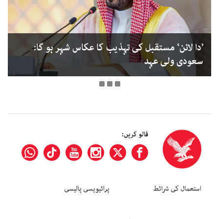
’دا لائن‘ مستقبل کی تہذیب کا عکاس شہر ہو گا:
سعودی ولی عہد
فالو کریں:
استعمال کی شرائط
پرائیویسی پالیسی