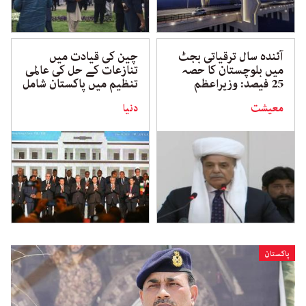
آئندہ سال ترقیاتی بجٹ
چین کی قیادت میں
میں بلوچستان کا حصہ
تنازعات کے حل کی عالمی
25 فیصد: وزیراعظم
تنظیم میں پاکستان شامل
معیشت
دنیا
پاکستان