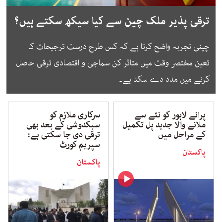
ترقی پذیر ملک چین سے کیا سیکھ سکتے ہیں؟
چینی تجربہ واضح کرتا ہے کہ کس طرح درست ترجیحات کا
تعین مختصر وقت میں متاثر کن سماجی و اقتصادی ترقی حاصل
کرنے میں مدد دے سکتا ہے۔
پرانے لاہور کو نئے سے
سرکاری ملازم کو
ملانے والا جدید پل تکمیل
سبکدوشی کے بعد بھی
کے مراحل میں
ترقی دی جا سکتی ہے:
سپریم کورٹ
پاکستان
پاکستان