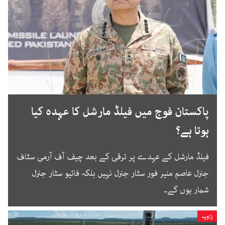
پاکستان فوج میں فیلڈ مارشل کا عہدہ کیا
ہوتا ہے؟
فیلڈ مارشل کے عہدے پر ترقی کے بعد چیف آف آرمی سٹاف
جنرل عاصم منیر فور سٹار جنرل نہیں بلکہ فائیو سٹار جنرل
شمار ہوں گے۔
زاویہ