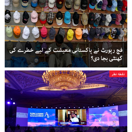
فچ رپورٹ نے پاکستانی معیشت کے لیے خطرے کی
گھنٹی بجا دی؟
نقطۂ نظر