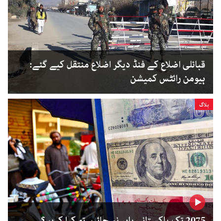
قبائلی اضلاع کے فنڈ دیگر اضلاع منتقل کیے گئے:
ہیومن رائٹس کمیشن
بلاگ
2075 تک پاکستانی باہر نہ جائیں تو کیا کریں؟