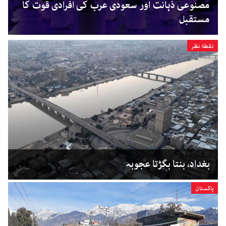
مصنوعی ذہانت اور سعودی عرب کی افرادی قوت کا
مستقبل
نقطۂ نظر
بغداد، بنتا بگڑتا عجوبہ
پاکستان