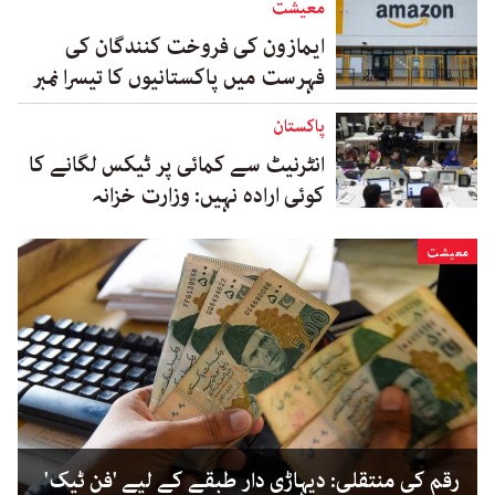
معیشت
ایمازون کی فروخت کنندگان کی
فہرست میں پاکستانیوں کا تیسرا نمبر
پاکستان
انٹرنیٹ سے کمائی پر ٹیکس لگانے کا
کوئی ارادہ نہیں: وزارت خزانہ
معیشت
رقم کی منتقلی: دیہاڑی دار طبقے کے لیے 'فن ٹیک'