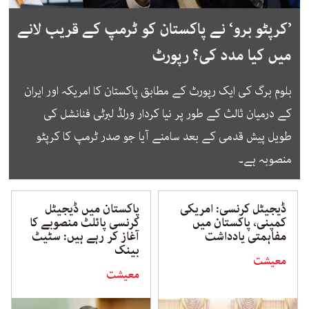
’کرپٹو برو‘ نے پاکستان کو ٹرمپ کے قریب لانے
میں کیا مدد کی؟ رپورٹ
بلوم برگ کی ایک رپورٹ کے مطابق پاکستان کا امریکہ اور ایران
کے درمیان ثالث کے طور پر نیا کردار ورلڈ لبرٹی فنانشل کی
طویل پیش قدمی کے بعد سامنے آیا جو صدر ٹرمپ کا کرپٹو
منصوبہ ہے۔
ڈیجیٹل کرنسی: امریکی
پاکستان میں ڈیجیٹل
کمپنی، پاکستان میں
کرنسی پائلٹ منصوبے کا
مفاہمتی یادداشت
آغاز کر رہے ہیں: سٹیٹ
بینک
معیشت
معیشت