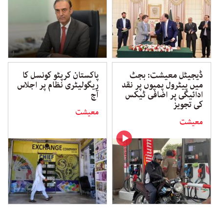
ڈیجیٹل معیشت: بجٹ
پاکستان کرپٹو کونسل کا
میں پیٹرول پمپوں پر نقد
ریگولیٹری نظام پر اجلاس
ادائیگی پر اضافی ٹیکس
آج
کی تجویز
معیشت
معیشت