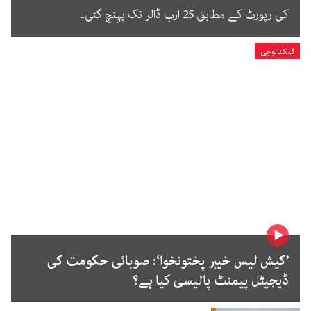
کی رپورٹ کے مطابق 25 ارب ڈالر تک پہنچ گئی۔
ٹیکنالوجی
’کیش لیس خیبر پختونخوا‘: صوبائی حکومت کی
ڈیجیٹل پیمنٹ پالیسی کیا ہے؟