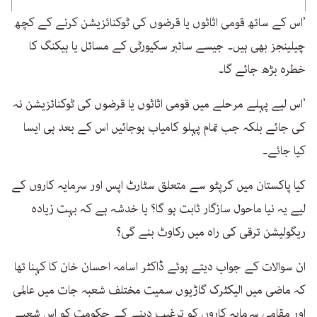
’اس کے ساتھ قومی اثاثوں یا قرضوں کی ٹوکنائزیشن کرنے کے کچھ
چیلینجز بھی ہیں۔ جیسے سائبر سکیورٹی کے مسائل یا ہیکنگ کا
خطرہ بڑھ جائے گا۔
’اس لیے پہلے مرحلے میں قومی اثاثوں یا قرضوں کی ٹوکنائزیشن نہ
کی جائے بلکہ جب تمام پہلو کامیاب ہوجائیں اس کے بعد ہی ایسا
کیا جائے۔
کیا پاکستان میں کرپٹو سے متعلق سٹارٹ اپس اور سرمایہ کاروں کے
لیے یہ نیا ماحول سازگار ثابت ہو گا؟ یا خدشہ ہے کہ بہت زیادہ
ریگولیشن ترقی کی راہ میں رکاوٹ بنے گی؟
ان سوالات کے جواب دیتے ہوئے ڈاکٹر اسامہ احسان خان کا کہنا تھا
کہ ماضی میں الیکٹرک گاڑیوں سمیت مختلف شعبہ جات میں عالمی
اور مقامی سرمایہ کاروں کو ترغیب دینے کے حکومت کو اس شعبے