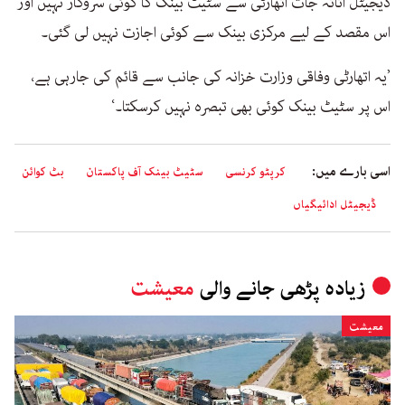
ڈیجیٹل اثاثہ جات اتھارٹی سے سٹیٹ بینک کا کوئی سروکار نہیں اور
اس مقصد کے لیے مرکزی بینک سے کوئی اجازت نہیں لی گئی۔
’یہ اتھارٹی وفاقی وزارت خزانہ کی جانب سے قائم کی جارہی ہے،
اس پر سٹیٹ بینک کوئی بھی تبصرہ نہیں کرسکتا۔‘
اسی بارے میں:
کرپٹو کرنسی
سٹیٹ بینک آف پاکستان
بٹ کوائن
ڈیجیٹل ادائیگیاں
زیادہ پڑھی جانے والی
معیشت
معیشت