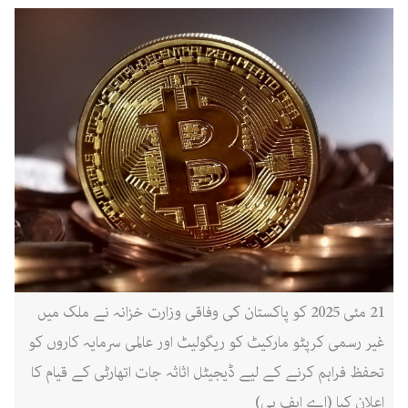
21 مئی 2025 کو پاکستان کی وفاقی وزارت خزانہ نے ملک میں
غیر رسمی کرپٹو مارکیٹ کو ریگولیٹ اور عالمی سرمایہ کاروں کو
تحفظ فراہم کرنے کے لیے ڈیجیٹل اثاثہ جات اتھارٹی کے قیام کا
اعلان کیا (اے ایف پی)