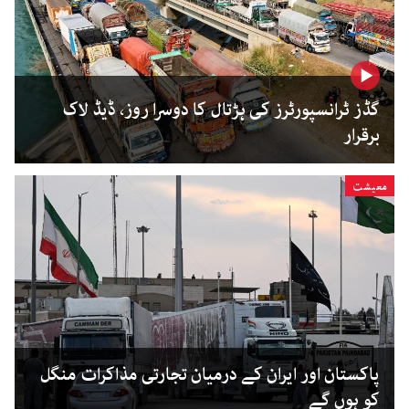
گڈز ٹرانسپورٹرز کی ہڑتال کا دوسرا روز، ڈیڈ لاک
برقرار
معیشت
پاکستان اور ایران کے درمیان تجارتی مذاکرات منگل
کو ہوں گے