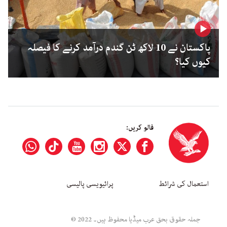
پاکستان نے 10 لاکھ ٹن گندم درآمد کرنے کا فیصلہ
کیوں کیا؟
فالو کریں:
استعمال کی شرائط
پرائیویسی پالیسی
جملہ حقوق بحق عرب میڈیا محفوظ ہیں۔ 2022 ©