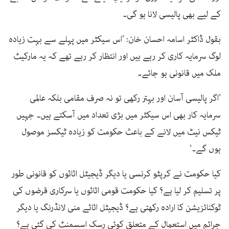
کے لیے بھی پالیسی لانا ہو گی۔
بقول ڈاکٹر اسامہ احسان خان: ’اس سیکٹر میں پہلے سے بہت زیادہ
لوگ سرمایہ کاری کر رہے ہیں اور انتظار کر رہے تھے کہ یہ مارکیٹ
ملک میں قانونی ہو جائے۔
’اگر پالیسی آسان اور بہتر رکھی تو نہ صرف مقامی بلکہ عالمی
سرمایہ کار بھی اس سیکٹر میں بڑی تعداد میں آسکتے ہیں۔ جہیں
ٹیکس نیٹ میں لانے کے باعث حکومت کو زیادہ ٹیکسز موصول
ہوں گے۔‘
کیا حکومت نے کرپٹو کرنسی یا دیگر ڈیجیٹل اثاثوں کو قانونی طور
پر تسلیم کر لیا ہے؟ کیا حکومت قومی اثاثوں یا سرکاری قرضوں کی
ٹوکنائزیشن کا ارادہ رکھتی ہے؟ ڈیجیٹل اثاثے منی لانڈرنگ یا دیگر
جرائم میں استعمال کے متعلق کوئی رسک اسسمنٹ کی گئی ہے؟