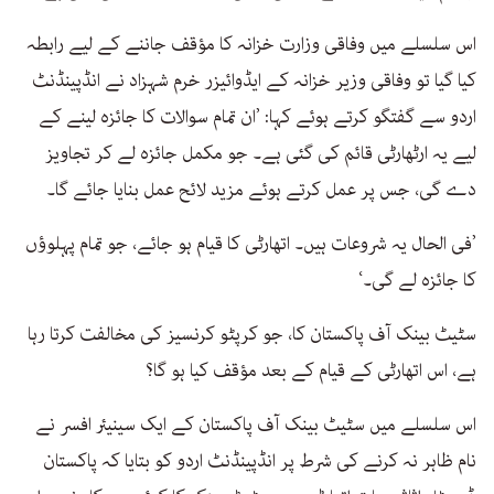
اس سلسلے میں وفاقی وزارت خزانہ کا مؤقف جاننے کے لیے رابطہ
کیا گیا تو وفاقی وزیر خزانہ کے ایڈوائیزر خرم شہزاد نے انڈپینڈنٹ
اردو سے گفتگو کرتے ہوئے کہا: ’ان تمام سوالات کا جائزہ لینے کے
لیے یہ ارٹھارٹی قائم کی گئی ہے۔ جو مکمل جائزہ لے کر تجاویز
دے گی، جس پر عمل کرتے ہوئے مزید لائح عمل بنایا جائے گا۔
’فی الحال یہ شروعات ہیں۔ اتھارٹی کا قیام ہو جائے، جو تمام پہلوؤں
کا جائزہ لے گی۔‘
سٹیٹ بینک آف پاکستان کا، جو کرپٹو کرنسیز کی مخالفت کرتا رہا
ہے، اس اتھارٹی کے قیام کے بعد مؤقف کیا ہو گا؟
اس سلسلے میں سٹیٹ بینک آف پاکستان کے ایک سینیئر افسر نے
نام ظاہر نہ کرنے کی شرط پر انڈپینڈنٹ اردو کو بتایا کہ پاکستان