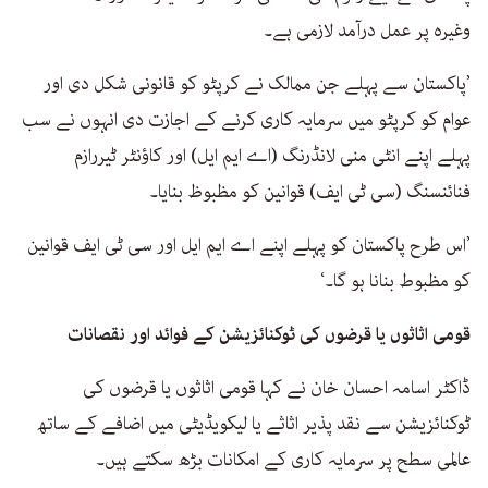
وغیرہ پر عمل درآمد لازمی ہے۔
’پاکستان سے پہلے جن ممالک نے کرپٹو کو قانونی شکل دی اور
عوام کو کرپٹو میں سرمایہ کاری کرنے کے اجازت دی انہوں نے سب
پہلے اپنے انٹی منی لانڈرنگ (اے ایم ایل) اور کاؤنٹر ٹیررازم
فنائنسنگ (سی ٹی ایف) قوانین کو مظبوظ بنایا۔
’اس طرح پاکستان کو پہلے اپنے اے ایم ایل اور سی ٹی ایف قوانین
کو مظبوط بنانا ہو گا۔‘
قومی اثاثوں یا قرضوں کی ٹوکنائزیشن کے فوائد اور نقصانات
ڈاکٹر اسامہ احسان خان نے کہا قومی اثاثوں یا قرضوں کی
ٹوکنائزیشن سے نقد پذیر اثاثے یا لیکویڈیٹی میں اضافے کے ساتھ
عالمی سطح پر سرمایہ کاری کے امکانات بڑھ سکتے ہیں۔