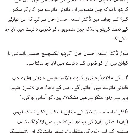
کرپٹو یا بلاک چین منصوبے اب قانونی دائرے میں کام کر سکیں
گے؟ کے جواب میں ڈاکٹر اسامہ احسان خان نے کہا کہ اس اتھارٹی
کے تحت کرپٹو یا بلاک چین منصوبوں کو قانونی دائرے میں لایا جا
سکے گا۔
بقول ڈاکٹر اسامہ احسان خان: ’کرپٹو ایکسچینج جیسے بائینانس یا
کوائن ہیں، ان کو قانون کے دائرے میں لایا جا سکتا ہے۔
’اس کے علاوہ ڈیجیٹل یا کرپٹو والاٹس جیسے ماروتی وغیرہ جب
قانونی دائرے میں آجائیں گے، جس کے باعث فری لانسرز جنہیں
باہر سے رقوم منگوانے میں مشکلات ہیں، کو آسانی ہو گی۔‘
ڈاکٹر اسامہ احسان خان کے مطابق فنانشل ایکشن ٹاسک فورس
(ایف اے ٹی ایف) کی بینادی شرائط میں منی لانڈرنگ، شدت
پسندی کے لیے رقوم کی منتقلی، ٹرانسفر مانیٹرنگ اور لائسنسنگ