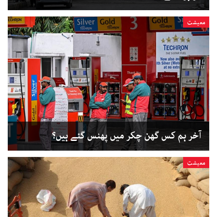
معیشت
آخر ہم کس گھن چکر میں پھنس گئے ہیں؟
معیشت