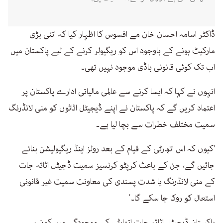
ڈاکٹر اسامہ احسان خان مے افسوس کا اظہار کیا کہ اتنی بڑی
مارکیٹ ہونے کے باوجود اس کو ریگیولر کرنے کے لیے پاکستان میں
اب تک کوئی قانونی باڈی موجود نہیں تھی۔
انہوں نے کہا کہ ایسا کرنے سے عالمی مالیاتی ادارے پاکستان پر
اعتماد کریں گے کہ پاکستان نے اپنے ڈیجیٹل اثاثوں کو منی لانڈرنگ
سمیت مختلف خطرات سے بچا لیا ہے۔
'کیوں کہ اس اتھارٹی کے قیام کے بعد رولز اینڈ ریگیولیشن بنائے
جائیں گے، جن کے باعث کرپٹو کرنسیز سمیت ڈجیٹل اثاثہ جات
کے منی لانڈرنگ یا شدت پسندی کی معاونت سمیت غیر قانونی
استعال کو روکا جا سکے گا۔‘
پاکستان ڈیجیٹل اثاثہ جات اتھارٹی کی موجودگی میں کون سے