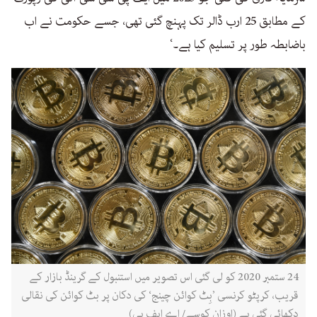
کے مطابق 25 ارب ڈالر تک پہنچ گئی تھی، جسے حکومت نے اب
باضابطہ طور پر تسلیم کیا ہے۔‘
24 ستمبر 2020 کو لی گئی اس تصویر میں استنبول کے گرینڈ بازار کے
قریب، کرپٹو کرنسی ’بِٹ کوائن چینج‘ کی دکان پر بٹ کوائن کی نقالی
دکھائی گئی ہے (اوزان کوسے/ اے ایف پی)