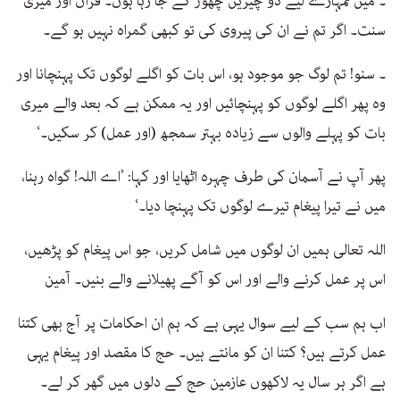
۔ میں تمہارے لیے دو چیزیں چھوڑ کے جا رہا ہوں۔ قرآن اور میری
سنت۔ اگر تم نے ان کی پیروی کی تو کبھی گمراہ نہیں ہو گے۔
۔ سنو! تم لوگ جو موجود ہو، اس بات کو اگلے لوگوں تک پہنچانا اور
وہ پھر اگلے لوگوں کو پہنچائیں اور یہ ممکن ہے کہ بعد والے میری
بات کو پہلے والوں سے زیادہ بہتر سمجھ (اور عمل) کر سکیں۔‘
پھر آپ نے آسمان کی طرف چہرہ اٹھایا اور کہا: ’اے اللہ! گواہ رہنا،
میں نے تیرا پیغام تیرے لوگوں تک پہنچا دیا۔‘
اللہ تعالی ہمیں ان لوگوں میں شامل کریں، جو اس پیغام کو پڑھیں،
اس پر عمل کرنے والے اور اس کو آگے پھیلانے والے بنیں۔ آمین
اب ہم سب کے لیے سوال یہی ہے کہ ہم ان احکامات پر آج بھی کتنا
عمل کرتے ہیں؟ کتنا ان کو مانتے ہیں۔ حج کا مقصد اور پیغام یہی
ہے اگر ہر سال یہ لاکھوں عازمین حج کے دلوں میں گھر کر لے۔