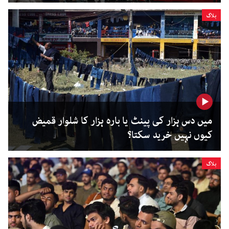
بلاگ
میں دس ہزار کی پینٹ یا بارہ ہزار کا شلوار قمیض
کیوں نہیں خرید سکتا؟
بلاگ