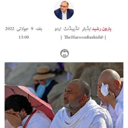
ہارون رشید
ایڈیٹر انڈپینڈنٹ اردو
ہفتہ 9 جولائی 2022
13:00
TheHaroonRashid@