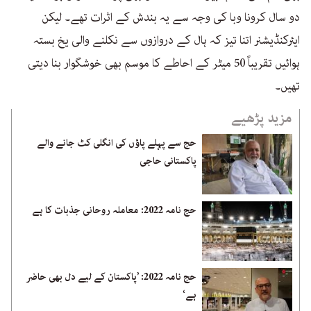
دو سال کرونا وبا کی وجہ سے یہ بندش کے اثرات تھے۔ لیکن
ایئرکنڈیشنر اتنا تیز کہ ہال کے دروازوں سے نکلنے والی یخ بستہ
ہوائیں تقریباً 50 میٹر کے احاطے کا موسم بھی خوشگوار بنا دیتی
تھیں۔
مزید پڑھیے
حج سے پہلے پاؤں کی انگلی کٹ جانے والے
پاکستانی حاجی
حج نامہ 2022: معاملہ روحانی جذبات کا ہے
حج نامہ 2022: ’پاکستان کے لیے دل بھی حاضر
ہے‘