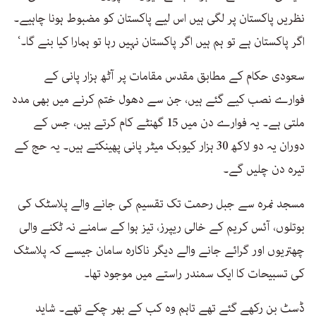
نظریں پاکستان پر لگی ہیں اس لیے پاکستان کو مضبوط ہونا چاہیے۔
اگر پاکستان ہے تو ہم ہیں اگر پاکستان نہیں رہا تو ہمارا کیا بنے گا۔‘
سعودی حکام کے مطابق مقدس مقامات پر آٹھ ہزار پانی کے
فوارے نصب کیے گئے ہیں، جن سے دھول ختم کرنے میں بھی مدد
ملتی ہے۔ یہ فوارے دن میں 15 گھنٹے کام کرتے ہیں، جس کے
دوران یہ دو لاکھ 30 ہزار کیوبک میٹر پانی پھینکتے ہیں۔ یہ حج کے
تیرہ دن چلیں گے۔
مسجد نمرہ سے جبل رحمت تک تقسیم کی جانے والے پلاسٹک کی
بوتلوں، آئس کریم کے خالی ریپرز، تیز ہوا کے سامنے نہ ٹکنے والی
چھتریوں اور گرائے جانے والے دیگر ناکارہ سامان جیسے کہ پلاسٹک
کی تسبیحات کا ایک سمندر راستے میں موجود تھا۔
ڈسٹ بن رکھے گئے تھے تاہم وہ کب کے بھر چکے تھے۔ شاید