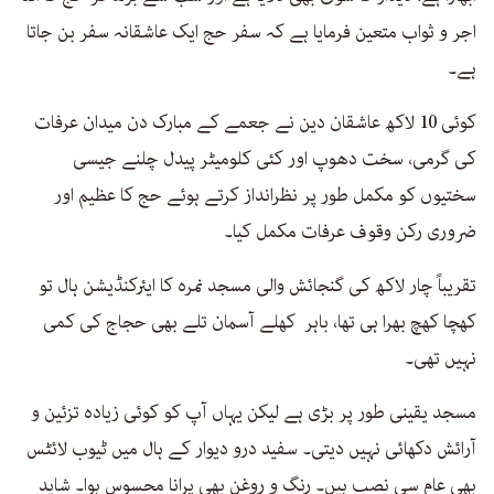
اجر و ثواب متعین فرمایا ہے کہ سفر حج ایک عاشقانہ سفر بن جاتا
ہے۔
کوئی 10 لاکھ عاشقان دین نے جعمے کے مبارک دن میدان عرفات
کی گرمی، سخت دھوپ اور کئی کلومیٹر پیدل چلنے جیسی
سختیوں کو مکمل طور پر نظرانداز کرتے ہوئے حج کا عظیم اور
ضروری رکن وقوف عرفات مکمل کیا۔
تقریباً چار لاکھ کی گنجائش والی مسجد نمرہ کا ایئرکنڈیشن ہال تو
کھچا کھچ بھرا ہی تھا، باہر کھلے آسمان تلے بھی حجاج کی کمی
نہیں تھی۔
مسجد یقینی طور پر بڑی ہے لیکن یہاں آپ کو کوئی زیادہ تزئین و
آرائش دکھائی نہیں دیتی۔ سفید درو دیوار کے ہال میں ٹیوب لائٹس
بھی عام سی نصب ہیں۔ رنگ و روغن بھی پرانا محسوس ہوا۔ شاید