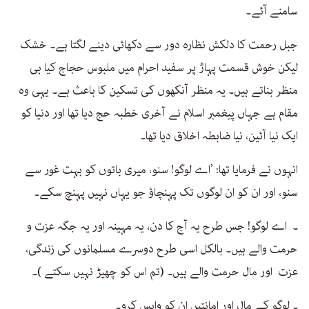
سامنے آئے۔
جبل رحمت کا دلکش نظارہ دور سے دکھائی دینے لگتا ہے۔ خشک
لیکن خوش قسمت پہاڑ پر سفید احرام میں ملبوس حجاج کیا ہی
منظر بناتے ہیں۔ یہ منظر آنکھوں کی تسکین کا باعث ہے۔ یہی وہ
مقام ہے جہاں پیغمبر اسلام نے آخری خطبہ حج دیا تھا اور دنیا کو
ایک نیا آئین، نیا ضابطہ اخلاق دیا تھا۔
انہوں نے فرمایا تھا: ’اے لوگو! سنو، میری باتوں کو بہت غور سے
سنو، اور ان کو ان لوگوں تک پہنچاؤ جو یہاں نہیں پہنچ سکے۔
۔ اے لوگو! جس طرح یہ آج کا دن، یہ مہینہ اور یہ جگہ عزت و
حرمت والے ہیں۔ بالکل اسی طرح دوسرے مسلمانوں کی زندگی،
عزت اور مال حرمت والے ہیں۔ (تم اس کو چھیڑ نہیں سکتے )۔
۔ لوگو کے مال اور امانتیں ان کو واپس کرو۔