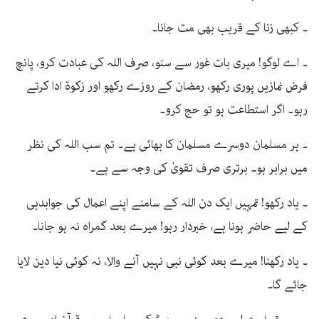
۔ کبھی زنا کے قریب بھی مت جانا۔
۔ اے لوگو! میری بات غور سے سنو، صرف اللہ کی عبادت کرو، پانچ
فرض نمازیں پوری رکھو، رمضان کے روزے رکھو اور زکوۃ ادا کرتے
رہو۔ اگر استطاعت ہو تو حج کرو۔
۔ ہر مسلمان دوسرے مسلمان کا بھائی ہے۔ تم سب اللہ کی نظر
میں برابر ہو۔ برتری صرف تقویٰ کی وجہ سے ہے۔
۔ یاد رکھو! تمہیں ایک دن اللہ کے سامنے اپنے اعمال کی جوابدہی
کے لیے حاضر ہونا ہے، خبردار رہو! میرے بعد گمراہ نہ ہو جانا۔
۔ یاد رکھنا! میرے بعد کوئی نبی نہیں آنے والا، نہ کوئی نیا دین لایا
جائے گا۔