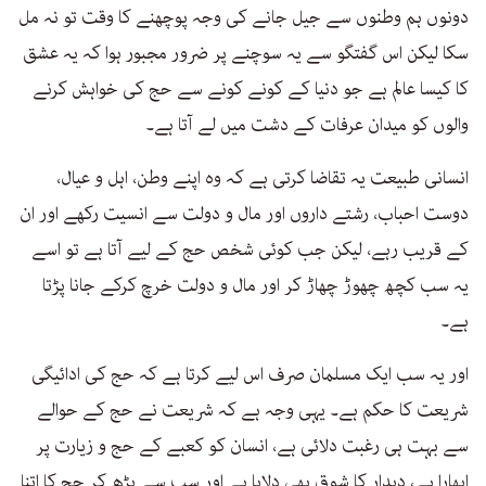
دونوں ہم وطنوں سے جیل جانے کی وجہ پوچھنے کا وقت تو نہ مل
سکا لیکن اس گفتگو سے یہ سوچنے پر ضرور مجبور ہوا کہ یہ عشق
کا کیسا عالم ہے جو دنیا کے کونے کونے سے حج کی خواہش کرنے
والوں کو میدان عرفات کے دشت میں لے آتا ہے۔
انسانی طبیعت یہ تقاضا کرتی ہے کہ وہ اپنے وطن، اہل و عیال،
دوست احباب، رشتے داروں اور مال و دولت سے انسیت رکھے اور ان
کے قریب رہے، لیکن جب کوئی شخص حج کے لیے آتا ہے تو اسے
یہ سب کچھ چھوڑ چھاڑ کر اور مال و دولت خرچ کرکے جانا پڑتا
ہے۔
اور یہ سب ایک مسلمان صرف اس لیے کرتا ہے کہ حج کی ادائیگی
شریعت کا حکم ہے۔ یہی وجہ ہے کہ شریعت نے حج کے حوالے
سے بہت ہی رغبت دلائی ہے، انسان کو کعبے کے حج و زیارت پر
ابھارا ہے، دیدار کا شوق بھی دلایا ہے اور سب سے بڑھ کر حج کا اتنا