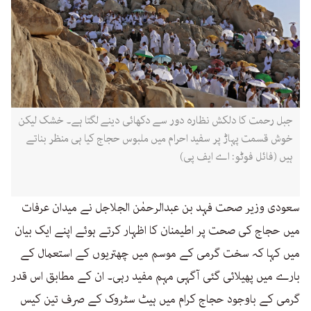
جبل رحمت کا دلکش نظارہ دور سے دکھائی دینے لگتا ہے۔ خشک لیکن
خوش قسمت پہاڑ پر سفید احرام میں ملبوس حجاج کیا ہی منظر بناتے
ہیں (فائل فوٹو: اے ایف پی)
سعودی وزیر صحت فہد بن عبدالرحمٰن الجلاجل نے میدان عرفات
میں حجاج کی صحت پر اطیمنان کا اظہار کرتے ہوئے اپنے ایک بیان
میں کہا کہ سخت گرمی کے موسم میں چھتریوں کے استعمال کے
بارے میں پھیلائی گئی آگہی مہم مفید رہی۔ ان کے مطابق اس قدر
گرمی کے باوجود حجاج کرام میں ہیٹ سٹروک کے صرف تین کیس