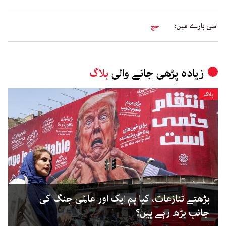
اسی بارے میں:
حج
زیادہ پڑھی جانے والی
بلاگ
بلاگ
بڑھتے تنازعات، کیا ہم ایک اور عالمی جنگ کی
جانب بڑھ رہے ہیں؟