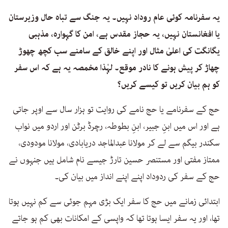
یہ سفرنامہ کوئی عام روداد نہیں۔ یہ جنگ سے تباہ حال وزیرستان
یا افغانستان نہیں، یہ حجاز مقدس ہے، امن کا گہوارہ، مذہبی
یگانگت کی اعلیٰ مثال اور اپنے خالق کے سامنے سب کچھ چھوڑ
چھاڑ کر پیش ہونے کا نادر موقع۔ لہٰذا مخمصہ یہ ہے کہ اس سفر
کو ہم بیان کریں تو کیسے کریں؟
حج کے سفرنامے یا حج نامے کی روایت تو ہزار سال سے اوپر جاتی
ہے اور اس میں ابنِ جبیر، ابنِ بطوطہ، رچرڈ برٹن اور اردو میں نواب
سکندر بیگم سے لے کر مولانا عبدالماجد دریابادی، مولانا مودودی،
ممتاز مفتی اور مستنصر حسین تارڑ جیسے نام شامل ہیں جنہوں نے
حج کے سفر کی ردوداد اپنے اپنے انداز میں بیان کی۔
ابتدائی زمانے میں حج کا سفر ایک بڑی مہم جوئی سے کم نہیں ہوتا
تھا، اور یہ سفر ایسا ہوتا تھا کہ واپسی کے امکانات بھی کم ہو جاتے