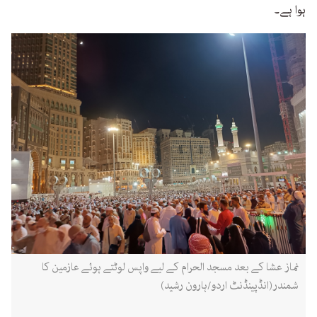
ہوا ہے۔
نماز عشا کے بعد مسجد الحرام کے لیے واپس لوٹتے ہوئے عازمین کا
شمندر(انڈپینڈنٹ اردو/ہارون رشید)