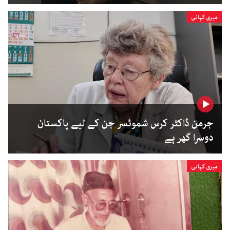
میری کہانی
جرمن ڈاکٹر کرس شموٹسر جن کے لیے پاکستان
دوسرا گھر ہے
میری کہانی