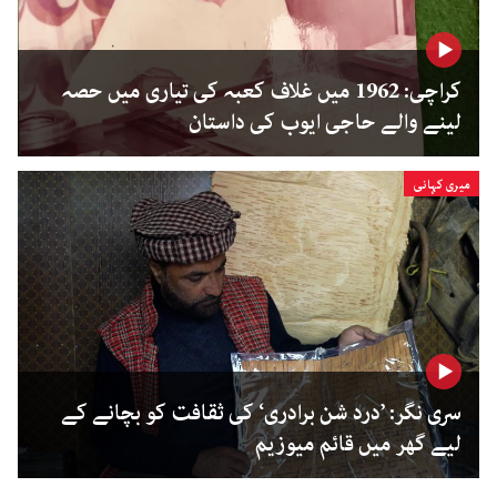
کراچی: 1962 میں غلاف کعبہ کی تیاری میں حصہ
لینے والے حاجی ایوب کی داستان
میری کہانی
سری نگر: ’درد شن برادری‘ کی ثقافت کو بچانے کے
لیے گھر میں قائم میوزیم