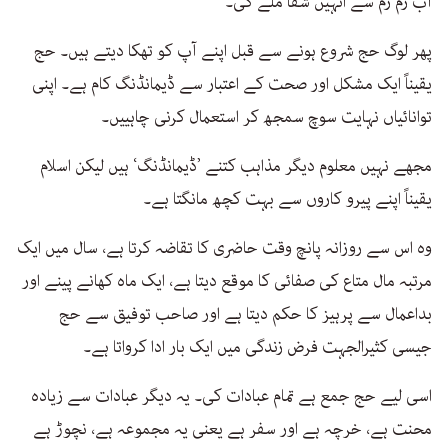
آب زم زم سے انہیں شفا ملے گی۔
پھر لوگ حج شروع ہونے سے قبل اپنے آپ کو تھکا دیتے ہیں۔ حج
یقیناً ایک مشکل اور صحت کے اعتبار سے ڈیمانڈنگ کام ہے۔ اپنی
توانائیاں نہایت سوچ سمجھ کر استعمال کرنی چاہییں۔
مجھے نہیں معلوم دیگر مذاہب کتنے ’ڈیمانڈنگ‘ ہیں لیکن اسلام
یقیناً اپنے پیرو کاروں سے بہت کچھ مانگتا ہے۔
وہ اس سے روزانہ پانچ وقت حاضری کا تقاضہ کرتا ہے، سال میں ایک
مرتبہ مال متاع کی صفائی کا موقع دیتا ہے، ایک ماہ کھانے پینے اور
بداعمال سے پرہیز کا حکم دیتا ہے اور صاحب توفیق سے حج
جیسی کثیرالجہت فرض زندگی میں ایک بار ادا کرواتا ہے۔
اسی لیے حج جمع ہے تمام عبادات کی۔ یہ دیگر عبادات سے زیادہ
محنت ہے، خرچہ ہے اور سفر ہے یعنی یہ مجموعہ ہے، نچوڑ ہے