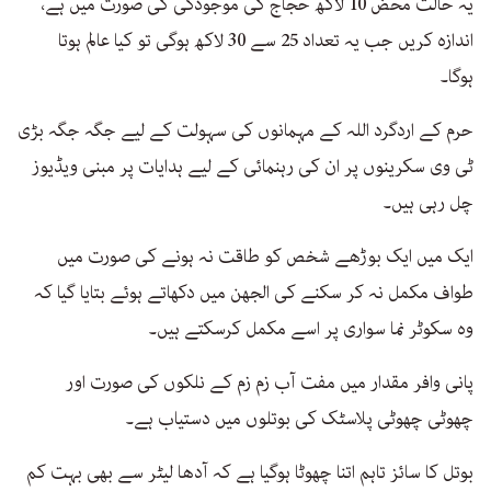
یہ حالت محض 10 لاکھ حجاج کی موجودگی کی صورت میں ہے،
اندازہ کریں جب یہ تعداد 25 سے 30 لاکھ ہوگی تو کیا عالم ہوتا
ہوگا۔
حرم کے اردگرد اللہ کے مہمانوں کی سہولت کے لیے جگہ جگہ بڑی
ٹی وی سکرینوں پر ان کی رہنمائی کے لیے ہدایات پر مبنی ویڈیوز
چل رہی ہیں۔
ایک میں ایک بوڑھے شخص کو طاقت نہ ہونے کی صورت میں
طواف مکمل نہ کر سکنے کی الجھن میں دکھاتے ہوئے بتایا گیا کہ
وہ سکوٹر نما سواری پر اسے مکمل کرسکتے ہیں۔
پانی وافر مقدار میں مفت آب زم زم کے نلکوں کی صورت اور
چھوٹی چھوٹی پلاسٹک کی بوتلوں میں دستیاب ہے۔
بوتل کا سائز تاہم اتنا چھوٹا ہوگیا ہے کہ آدھا لیٹر سے بھی بہت کم