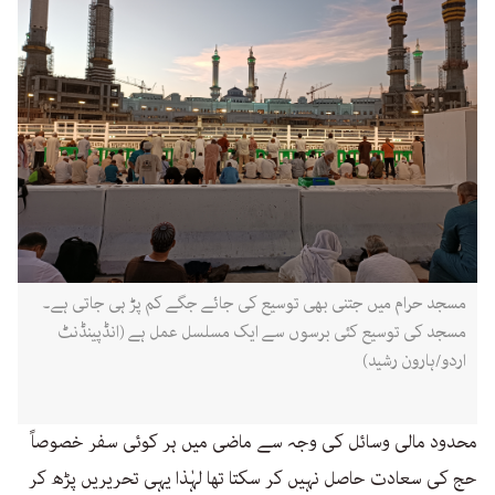
مسجد حرام میں جتنی بھی توسیع کی جائے جگے کم پڑ ہی جاتی ہے۔
مسجد کی توسیع کئی برسوں سے ایک مسلسل عمل ہے (انڈپینڈنٹ
اردو/ہارون رشید)
محدود مالی وسائل کی وجہ سے ماضی میں ہر کوئی سفر خصوصاً
حج کی سعادت حاصل نہیں کر سکتا تھا لہٰذا یہی تحریریں پڑھ کر