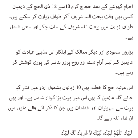
احرام کھولنے کے بعد حجاج کرام 10سے 12 ذی الحج کے درمیان
کسی بھی وقت بیعت اللہ شریف آکر طواف زیارت کر سکتے ہیں۔
طواف زیارت میں بیعت اللہ شریف کے سات چکر اور سعی شامل
ہے۔
ہزاروں سعودی اور دیگر ممالک کے اہلکار اس مذہبی عبادت کو
عازمین کے لیے آرام دے اور روح پرور بنانے کی پوری کوشش کر
رہے ہیں۔
اس مرتبہ حج کا خطبہ بھی 10 زبانوں بشمول اردو میں نشر کیا
جائے گا۔ عازمین کا بھی اس میں بہت بڑا کردار شامل ہے۔ اور بھی
بہت سے سہولیات اور اقدامات ہیں جن کا ذکر آنے والے دنوں میں
ان شاء اللہ رہے گا۔
‏ لَبَّيْكَ اللَّهُمَّ لَبَّيْكَ، لَبَّيْكَ لاَ شَرِيكَ لَكَ لَبَّيْكَ