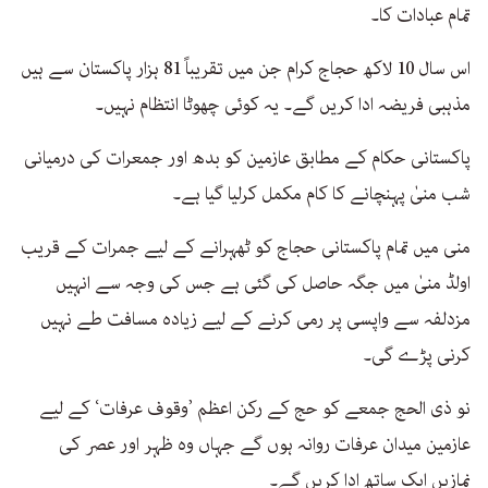
تمام عبادات کا۔
اس سال 10 لاکھ حجاج کرام جن میں تقریباً 81 ہزار پاکستان سے ہیں
مذہبی فریضہ ادا کریں گے۔ یہ کوئی چھوٹا انتظام نہیں۔
پاکستانی حکام کے مطابق عازمین کو بدھ اور جمعرات کی درمیانی
شب منیٰ پہنچانے کا کام مکمل کرلیا گیا ہے۔
منی میں تمام پاکستانی حجاج کو ٹھہرانے کے لیے جمرات کے قریب
اولڈ منیٰ میں جگہ حاصل کی گئی ہے جس کی وجہ سے انہیں
مزدلفہ سے واپسی پر رمی کرنے کے لیے زیادہ مسافت طے نہیں
کرنی پڑے گی۔
نو ذی الحج جمعے کو حج کے رکن اعظم ’وقوف عرفات‘ کے لیے
عازمین میدان عرفات روانہ ہوں گے جہاں وہ ظہر اور عصر کی
نمازیں ایک ساتھ ادا کریں گے۔