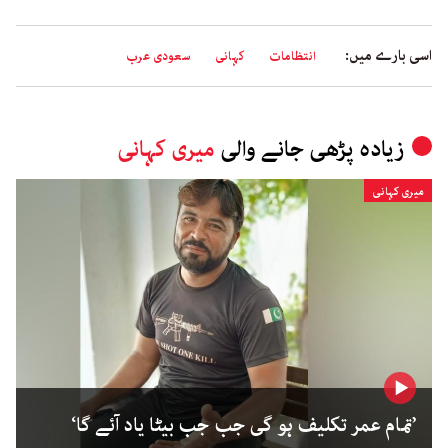
اسی بارے میں:
انتظامات
کہانی
سعودی عرب
زیادہ پڑھی جانے والی
میری کہانی
میری کہانی
’تمام عمر تکلیف ہو گی جب جب بیٹا یاد آئے گا‘