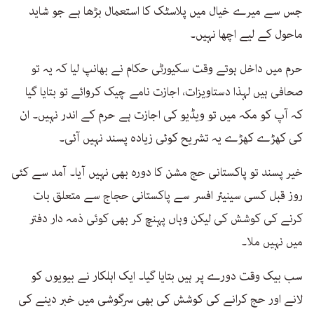
جس سے میرے خیال میں پلاسٹک کا استعمال بڑھا ہے جو شاید
ماحول کے لیے اچھا نہیں۔
حرم میں داخل ہوتے وقت سکیورٹی حکام نے بھانپ لیا کہ یہ تو
صحافی ہیں لہذا دستاویزات، اجازت نامے چیک کروائے تو بتایا گیا
کہ آپ کو مکہ میں تو ویڈیو کی اجازت ہے حرم کے اندر نہیں۔ ان
کی کھڑے کھڑے یہ تشریح کوئی زیادہ پسند نہیں آئی۔
خیر پسند تو پاکستانی حج مشن کا دورہ بھی نہیں آیا۔ آمد سے کئی
روز قبل کسی سینیئر افسر سے پاکستانی حجاج سے متعلق بات
کرنے کی کوشش کی لیکن وہاں پہنچ کر بھی کوئی ذمہ دار دفتر
میں نہیں ملا۔
سب بیک وقت دورے پر ہیں بتایا گیا۔ ایک اہلکار نے بیویوں کو
لانے اور حج کرانے کی کوشش کی بھی سرگوشی میں خبر دینے کی