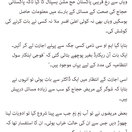
وہاں سے رخ قریبی پاکستان حج مشن ہسپتال کا کیا تاکہ پاکستانی
حجاج کی صحت کے مسائل کے بارے میں معلومات حاصل
ہوسکیں وہاں بھی نہ کوئی اعلیٰ افسر ملا نہ کسی نے بات کرنے کی
کوشش کی۔
بتایا گیا ایم او سی نامی کسی جگہ سے پہلے اجازت لے کر آئیں۔
ایک بات آن ریکارڈ بغیر پوچھے بتائی گئی کہ ’فوجی اہلکار سول
انتظامیہ کی مدد کے لیے یہاں موجود ہیں۔‘
اسی اجازت کے انتظار میں ایک ڈاکٹر سے بات ہوئی تو انہوں نے
بتایا کہ شوگر کے مریض حجاج کو سب سے زیادہ مسائل درپیش
ہیں۔
بعض مریضوں نے تو آب زم زم جب سے پینا شروع کیا تو ادویات لینا
چھوڑ دیں جس سے ان کی حالت خراب ہوئی۔ ان کا استفسار تھا کہ