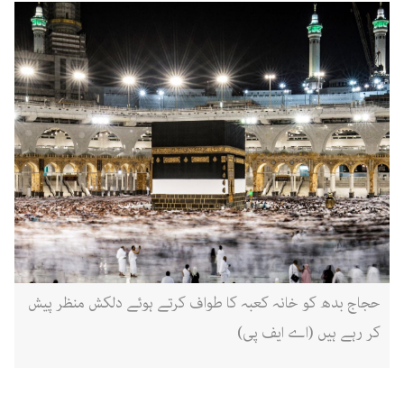
حجاج بدھ کو خانہ کعبہ کا طواف کرتے ہوئے دلکش منظر پیش
کر رہے ہیں (اے ایف پی)