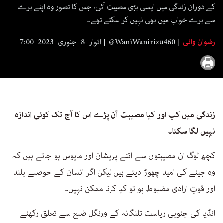
seconds
کے دوران زندگی میں ایسی بڑی مصیبت آئی، جس کا تصور وہ اپنے برے
سے برے خواب میں بھی نہیں کر سکتے تھے۔
رضوان وانی
@WaniWanirizu460
اتوار 8 جنوری 2023 7:00
زندگی میں کب اور کیا مصیبت آن پڑے اس کا آج تک کوئی اندازہ
نہیں لگا سکتا۔
کچھ لوگ ان مصیبتوں سے اتنے پریشان اور مایوس ہو جاتے ہیں کہ
وہ جینے کی امید چھوڑ دیتے ہیں لیکن اگر انسان کے حوصلے بلند
اور قوتِ ارادی مضبوط ہو تو کیا کرنا ممکن نہیں۔
انڈیا کی جنوبی ریاست تلنگانہ کے ورنگل ضلع سے تعلق رکھنے