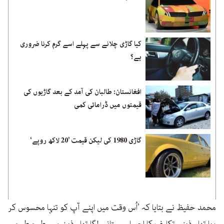
کیا گاڑی چلانے سے پہلے اسے گرم کرنا ضروری
ہے؟
افغانستان: طالبان کی آمد کے بعد گاڑیوں کی
قیمتوں میں ڈرامائی کمی
گاڑی 1980 کی لیکن قیمت ’20 لاکھ روپے‘
محمد حفیظ نے بتایا کہ ’اُس وقت میں اپنے آپ کو تنہا محسوس کر
رہا تھا۔ ذہنی تکلیف کا احساس ستانے لگا تھا۔ ذہن میں طرح طرح