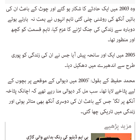
وہ 2003 میں ایک حادثے کا شکار ہو گئے اور چوٹ کے باعث ان کی
بائیں آنکھ کی روشنی چلی گئی تاہم انہوں نے ہمت نہ ہارتے ہوئے
دوبارہ سے زندگی کی جنگ لڑنے کا عزم کیا، تاہم قسمت کو کچھ
اور منظور تھا۔
2005 میں ایک اور سانحہ پیش آیا جس نے ان کی زندگی کو پوری
طرح سے اندھیرے میں دھکیل دیا۔
محمد حفیظ کے بقول: ’2005 میں دیوالی کے موقعے پر بچوں کے
لیے پٹاخے لایا تھا۔ سب مل کر دیوالی منا رہے تھے کہ اچانک پٹاخہ
آنکھ پر لگا‘ جس کے باعث ان کی دوسری آنکھ بھی متاثر ہوئی اور
زندگی میں تاریکی چھا گئی۔
مزید پڑھیے
بی ایم ڈبلیو کی رنگ بدلنے والی گاڑی