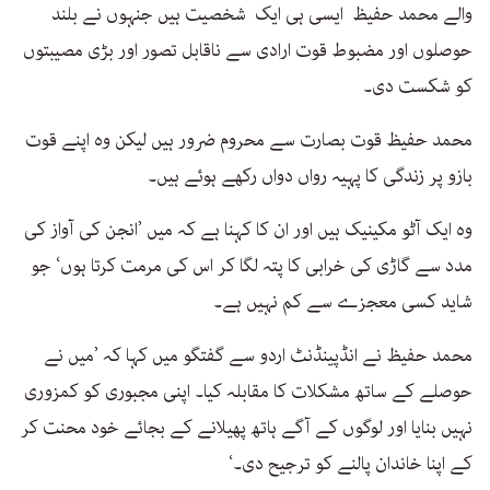
والے محمد حفیظ ایسی ہی ایک شخصیت ہیں جنہوں نے بلند
حوصلوں اور مضبوط قوت ارادی سے ناقابل تصور اور بڑی مصیبتوں
کو شکست دی۔
محمد حفیظ قوت بصارت سے محروم ضرور ہیں لیکن وہ اپنے قوت
بازو پر زندگی کا پہیہ رواں دواں رکھے ہوئے ہیں۔
وہ ایک آٹو مکینیک ہیں اور ان کا کہنا ہے کہ میں ’انجن کی آواز کی
مدد سے گاڑی کی خرابی کا پتہ لگا کر اس کی مرمت کرتا ہوں‘ جو
شاید کسی معجزے سے کم نہیں ہے۔
محمد حفیظ نے انڈپینڈنٹ اردو سے گفتگو میں کہا کہ ’میں نے
حوصلے کے ساتھ مشکلات کا مقابلہ کیا۔ اپنی مجبوری کو کمزوری
نہیں بنایا اور لوگوں کے آگے ہاتھ پھیلانے کے بجائے خود محنت کر
کے اپنا خاندان پالنے کو ترجیح دی۔‘