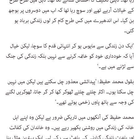
کے خیالات آرہے تھے اور سوچ رہا تھا کہ اب میں دوسروں پر بوجھ
بن گیا۔ اس اندھیرے میں کس طرح کام کر لوں زندگی برباد ہو
گئی۔
’ایک دن زندگی سے مایوس ہو کر انتہائی قدم کا سوچا، لیکن خیال
آیا کہ خودداری خود کو خاتمہ کرنے سے نہیں بلکہ زندگی کی جنگ
سے لڑنے میں ہے۔‘
بقول محمد حفیظ: ’پیدائشی معذور چل سکتے ہیں لیکن میں نہیں
چل سکتا ہوں۔ اکثر چلتے چلتے ٹھوکر کھا کر گر جاتا، ٹھوکریں لگنے
کی وجہ سے ہاتھ پاوں زخمی ہوتے تھے۔‘
محمد حفیظ کی آنکھوں میں تاریکی ضرور ہے لیکن وہ اپنے اہل
خانہ کی زندگی میں روشنی بکھیر رہے ہیں۔ وہ خاندان کی کفالت
اور باعزت زندگی گزارنے کے باعث سب کے لیے ایک بہترین مثال بنا