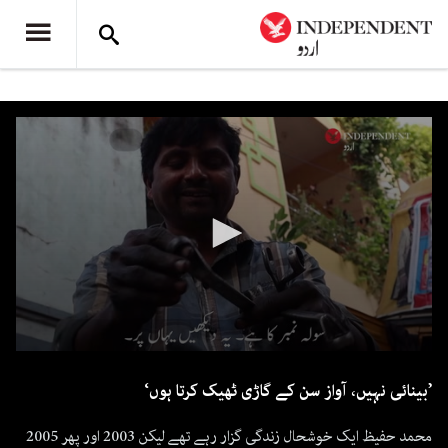
0
seconds
’بینائی نہیں، آواز سن کے گاڑی ٹھیک کرتا ہوں‘
of
2
minutes,
محمد حفیظ ایک خوشحال زندگی گزار رہے تھے لیکن 2003 اور پھر 2005
18