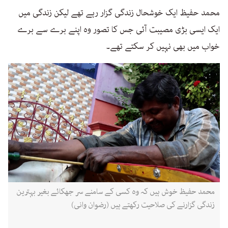
محمد حفیظ ایک خوشحال زندگی گزار رہے تھے لیکن زندگی میں
ایک ایسی بڑی مصیبت آئی جس کا تصور وہ اپنے برے سے برے
خواب میں بھی نہیں کر سکتے تھے۔
محمد حفیظ خوش ہیں کہ وہ کسی کے سامنے سر جھکائے بغیر بہترین
زندگی گزارنے کی صلاحیت رکھتے ہیں (رضوان وانی)