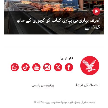
’صرف بہاری ہی بہاری کباب کو کچوری کے ساتھ
کھلاتا ہے‘
فالو کریں:
استعمال کی شرائط
پرائیویسی پالیسی
جملہ حقوق بحق عرب میڈیا محفوظ ہیں۔ 2022 ©