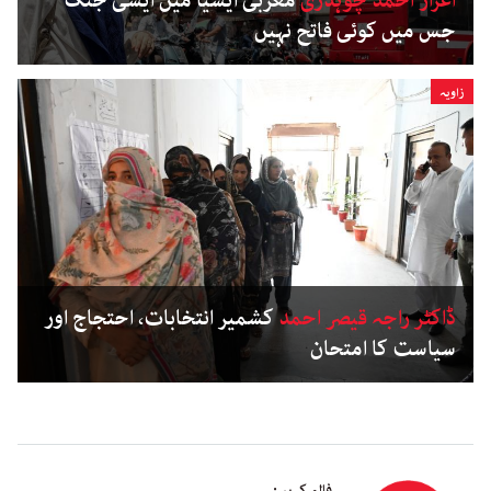
اعزاز احمد چوہدری
مغربی ایشیا میں ایسی جنگ
جس میں کوئی فاتح نہیں
زاویہ
ڈاکٹر راجہ قیصر احمد
کشمیر انتخابات، احتجاج اور
سیاست کا امتحان