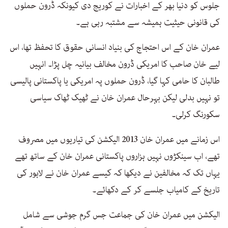
جلوس کو دنیا بھر کے اخبارات نے کوریج دی کیونکہ ڈرون حملوں
کی قانونی حیثیت ہمیشہ سے مشتبہ رہی ہے۔
عمران خان کے اس احتجاج کی بنیاد انسانی حقوق کا تحفظ تھا، اس
لیے خان صاحب کا امریکی ڈرون مخالف بیانیہ چل پڑا۔ انہیں
طالبان کا حامی کہا گیا، ڈرون حملوں پہ امریکی یا پاکستانی پالیسی
تو نہیں بدلی لیکن بہرحال عمران خان نے ٹھیک ٹھاک سیاسی
سکورنگ کرلی۔
اس زمانے میں عمران خان 2013 الیکشن کی تیاریوں میں مصروف
تھے، اب سینکڑوں نہیں ہزاروں پاکستانی عمران خان کے ساتھ تھے
یہاں تک کہ مخالفین نے دیکھا کہ کیسے عمران خان نے لاہور کی
تاریخ کے کامیاب جلسے کر کے دکھائے۔
الیکشن میں عمران خان کی جماعت جس گرم جوشی سے شامل