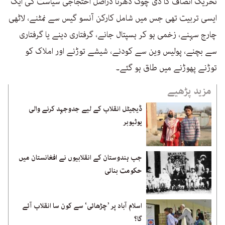
تحریک انصاف کا ڈی چوک دھرنا دراصل احتجاجی سیاست کی ایک
ایسی تربیت تھی جس میں شامل کارکن آنسو گیس سے نمٹنے، لاٹھی
چارج سہنے، زخمی ہو کر ہسپتال جانے، گرفتاری دینے یا گرفتاری
سے بچنے، پولیس وین سے کودنے، شیشے توڑنے اور املاک کو
توڑنے پھوڑنے میں طاق ہو گئے۔
مزید پڑھیے
ڈیجیٹل انقلاب کے لیے جدوجہد کرنے والی
یوٹیوبر
جب ہندوستان کے انقلابیوں نے افغانستان میں
حکومت بنائی
اسلام آباد پر ’چڑھائی‘ سے کون سا انقلاب آئے
گا؟