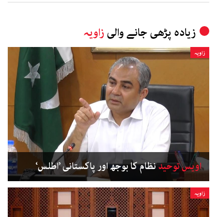
زیادہ پڑھی جانے والی
زاویہ
زاویہ
اویس توحید
نظام کا بوجھ اور پاکستانی ’اطلس‘
زاویہ