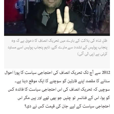
ظلِ شاہ کی ہلاکت کے بارے میں تحریک انصاف کا دعویٰ ہے کہ وہ
پنجاب پولیس کے تشدد سے مارے گئے، تاہم پنجاب پولیس اسے مسترد
کرتی ہے (پی ٹی آئی)
2012 سے آج تک تحریک انصاف کی احتجاجی سیاست کا پورا احوال
سنانے کا مقصد اپنے قارئین کو سوچنے کا ایک موقع دینا ہے۔
سوچیں کہ تحریک انصاف کی اس احتجاجی سیاست کا فائدہ کس
کو ہوا، اس کے فنانسر تو چلیں جو بھی تھے اور ہیں مگر اس
احتجاجی سیاست کے لیے جان کی قیمت کس نے دی؟