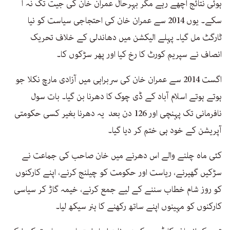
ہوئی نتائج اچھے رہے مگر بہرحال عمران خان کی جیت تک نہ آ
سکے۔ یوں 2014 سے عمران خان کی احتجاجی سیاست کو نیا
ٹارگٹ مل گیا۔ پہلے الیکشن میں دھاندلی کے خلاف تحریک
انصاف نے سپریم کورٹ کا رخ کیا اور پھر سڑکوں کا۔
اگست 2014 سے عمران خان کی سربراہی میں آزادی مارچ نکلا جو
ہوتے ہوتے اسلام آباد کے ڈی چوک کا دھرنا بن گیا۔ بات سول
نافرمانی تک پہنچی اور 126 دن بعد یہ دھرنا بغیر کسی حکومتی
آپریشن کے خود ہی ختم کر دیا گیا۔
کئی ماہ چلنے والے اس دھرنے میں خان صاحب کی جماعت نے
سڑکیں گھیرنے، ریاست اور حکومت کو چیلنج کرنے، اپنے کارکنوں
کو روز شام خطاب سننے کے لیے جمع کرنے، خیمہ گاڑ کر سیاسی
کارکنوں کو مہینوں اپنے ساتھ رکھنے کا ہنر سیکھ لیا۔