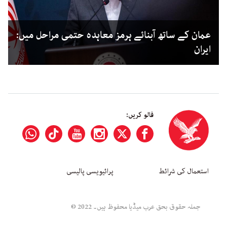
عمان کے ساتھ آبنائے ہرمز معاہدہ حتمی مراحل میں:
ایران
فالو کریں:
استعمال کی شرائط
پرائیویسی پالیسی
جملہ حقوق بحق عرب میڈیا محفوظ ہیں۔ 2022 ©