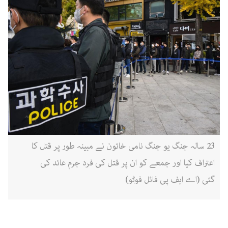
23 سالہ جنگ یو جنگ نامی خاتون نے مبینہ طور پر قتل کا
اعتراف کیا اور جمعے کو ان پر قتل کی فرد جرم عائد کی
گئی (اے ایف پی فائل فوٹو)