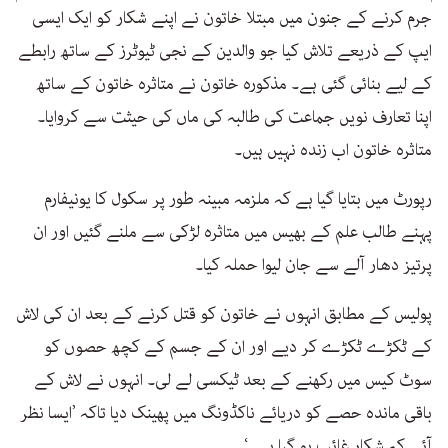
جرم کرنے کے جنون میں مبتلا خاتون نے اپنے شکار کو ایک ایسی
ایپ کے ذریعے تلاش کیا جو والدین کے نجی ٹیوٹرز کے ساتھ رابطے
کے لیے بنائی گئی ہے۔ مذکورہ خاتون نے متاثرہ خاتون کے ساتھ
اپنا تعارف نویں جماعت کی طالبہ کی ماں کی حیثت سے کروایا۔
متاثرہ خاتون اب زندہ نہیں ہیں۔
رپورٹ میں بتایا گیا ہے کہ ملزمہ مبینہ طور پر سکول کا یونیفارم
پہنے طالب علم کے بھیس میں متاثرہ لڑکی سے ملنے گئیں اور ان
پرتیز دھار آلے سے جان لیوا حملہ کیا۔
پولیس کے مطابق انہوں نے خاتون کو قتل کرنے کے بعد ان کی لاش
کے ٹکڑے ٹکڑے کر دیے اور ان کے جسم کے کچھ حصوں کو
سوٹ کیس میں رکھنے کے بعد ٹیکسی لے لی۔ انہوں نے لاش کے
باقی ماندہ حصے کو دریائے ناکڈونگ میں پھینک دیا تاکہ ’ایسا نظر
آئے کہ شکار غائب ہو گیا ہے۔‘