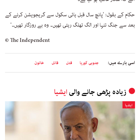
حکام کے بقول: ’پانچ سال قبل ہائی سکول سے گریجویشن کرنے کے
بعد سے جنگ تنہا اور الگ تھلگ رہتی تھیں۔ وہ بے روزگار تھیں۔‘
© The Independent
اسی بارے میں:
جنوبی کوریا
قتل
قاتل
خاتون
زیادہ پڑھی جانے والی
ایشیا
ایشیا