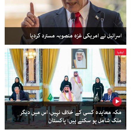
اسرائیل نے امریکی غزہ منصوبہ مسترد کردیا
ایشیا
مکہ معاہدہ کسی کے خلاف نہیں، اس میں دیگر
ملک شامل ہو سکتے ہیں: پاکستان