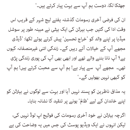
جھٹکا لگا، دوست ہم آپ سے بہت پیار کرتے ہیں۔‘
ان کی فرضی آخری رسومات گذشتہ ہفتے لیج شہر کے قریب اس
وقت ادا کی گئیں جب بیرٹن کی ایک بیٹی نے مبینہ طور پر سوشل
میڈیا پر اپنے والد کو ’خراج تحسین‘ پیش کرتے ہوئے لکھا: ’ڈیڈی
مجھے آپ کے خیالات آتے رہیں گے۔ زندگی اتنی غیرمنصفانہ کیوں
ہے؟ آپ نانا بننے والے تھے اور ابھی بھی آپ کی پوری زندگی پڑی
تھی۔ مجھے آپ سے پیار ہے! ہم آپ سے محبت کرتے ہیں! ہم آپ
کو کبھی نہیں بھولیں گے۔‘
یہ مذاق ناظرین کو پسند نہیں آیا اور بہت سے لوگوں نے بیئرٹن کو
اپنے خاندان کے لیے ’ظالم‘ ہونے پر تنقید کا نشانہ بنایا۔
اگرچہ بیئرٹن نے خود آخری رسومات کی فوٹیج اپ لوڈ نہیں کی،
لیکن انہوں نے ایک ویڈیو پوسٹ کی جس میں یہ وضاحت کی ہے