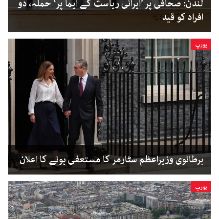
لندن: صحافی پر ’ایرانی ریاست کے ایما پر‘ حملہ، دو
افراد کو قید
یورپ
برطانوی وزیراعظم سٹارمر کا مستعفی ہونے کا اعلان
یورپ