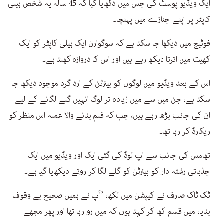
ایک ویڈیو پوسٹ کی جس میں دکھایا گیا کہ 45 سالہ یہ شخص ہیلی
کاپٹر پر اپنے جنازے میں پہنچا۔
فوٹیج میں دیکھا جا سکتا ہے کہ سوگوارن ایک ہیلی کاپٹر کو ایک
کھیت میں اترتا دیکھ رہے ہیں اور اس کا دروازہ کھلتا ہے۔
اس کے بعد ویڈیو میں لوگوں کو بیئرٹن کے ارد گرد موجود دیکھا جا
سکتا ہے، جن میں سے میں زیادہ تر لوگ انہیں گلے لگانے کے لیے
ان کی جانب بڑھ رہے ہیں، جب کہ فلم بنانے والا عملہ اس منظر کو
ریکارڈ کر رہا تھا۔
تھامس کی جانب سے اپ لوڈ کی گئی ایک اور ویڈیو میں ایک
جذباتی رشتہ دار کو بیئرٹن کو گلے لگا کر روتے دیکھایا گیا ہے۔
ٹک ٹاک صارف نے کیپشن میں لکھا، ’آپ نے ہمیں صحیح بے وقوف
بنایا، میں قسم کھا کر کہتا ہوں کہ میں رو رہا تھا اور پھر مجھے