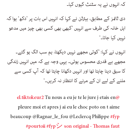
کہ انہوں نے یہ سٹنٹ کیوں کیا۔
دی ٹائمز کے مطابق، بیئرٹن نے کہا کہ انہیں اس بات پر ’دکھ‘ ہوا کہ
اہل خانہ کی طرف سے انہیں ’کبھی بھی کسی بھی چیز میں مدعو
نہیں کیا جاتا۔‘
انہوں نے کہا: ’کوئی مجھے نہیں دیکھتا، ہم سب الگ ہو گئے۔
مجھے بے قدری محسوس ہوئی۔ یہی وجہ ہے کہ میں انہیں زندگی
کا سبق دینا چاہتا تھا اور انہیں دکھانا چاہتا تھا کہ آپ کسی سے
ملنے کے لیے ان کے مرنے کا انتظار نہ کریں۔‘
Tu nous a eu je te le jure j etais en
@el.tiktokeur2
pleure moi et apres j ai eu le choc poto on t aime
beaucoup @Ragnar_le_fou @Leclercq Philippe
#fyp
#pourtoii
#fypシ
son original - Thomas faut