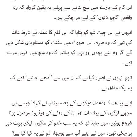
اس کام کے بارے میں سچ بتانے سے پہلے یہ یقین کروایا کہ وہ
واقعی ’کچھ دنوں‘ کے لیے مر چکے ہیں۔
انہوں نے اس چیٹ شو کو بتایا کہ اس فلم کا عملہ نے شرط عائد
کی تھی کہ وہ صرف اس صورت میں سٹنٹ کو دستاویزی شکل دیں
گے اگر وہ اپنے بچوں اور بہن کو بتائیں کہ وہ سچ میں نہیں مرے
تھے۔
تاہم انہوں نے اصرار کیا ہے کہ ان میں سے ’آدھے جانتے‘ تھے کہ
یہ ایک مذاق ہے۔
اپنے پیاروں کا ردعمل دیکھنے کے بعد، بیئرٹن نے کہا: ’جیسے ہی
مجھے لوگوں کے پیغامات اور ان کے رونے کی ویڈیوز موصول ہونا
شروع ہوئیں، میں چاہتا تھا کہ یہ سب ختم کر سکوں، لیکن بہت دیر
ہو چکی تھی۔ میں نے اپنے آپ سے پوچھا، ’تم نے یہ کیا کیا ہے؟