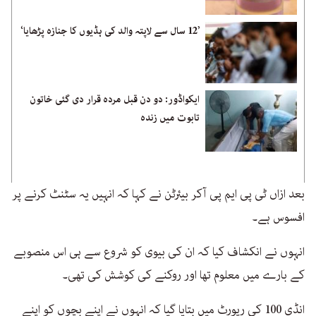
’12 سال سے لاپتہ والد کی ہڈیوں کا جنازہ پڑھایا‘
ایکواڈور: دو دن قبل مردہ قرار دی گئی خاتون
تابوت میں زندہ
بعد ازاں ٹی پی ایم پی آکر بیئرٹن نے کہا کہ انہیں یہ سٹنٹ کرنے پر
افسوس ہے۔
انہوں نے انکشاف کیا کہ ان کی بیوی کو شروع سے ہی اس منصوبے
کے بارے میں معلوم تھا اور روکنے کی کوشش کی تھی۔
انڈی 100 کی رپورٹ میں بتایا گیا کہ انہوں نے اپنے بچوں کو اپنے