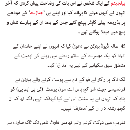
بیلجیئم
کے ایک شخص نے اس بات کی وضاحت پیش کردی کہ آخر
انہوں نے کیوں مرنے کا بہانہ کیا اور اپنے ہی ’
جنازے
‘ کے موقعے
پر بذریعہ ہیلی کاپٹر پہنچ گئے جس کے بعد ان کے پیارے شش و
پنج میں مبتلا ہوگئے تھے۔
45 سالہ ڈیوڈ بیئرٹن نے دعویٰ کیا کہ انہوں نے اپنے خاندان کے
افراد کو ایک دوسرے کے ساتھ رابطے میں رہنے کی اہمیت کے
متعلق سبق سکھانے کے لیے یہ ’مذاق‘ کیا۔
ٹک ٹاک پر راگنر لے فو کے نام سے پوسٹ کرنے والے بیئرٹن نے
فرانسیسی چیٹ شو ’ٹچ پاس اے مون پوسٹ‘ (ٹی پی ایم پی) کو
بتایا کہ انہوں نے یہ سٹنٹ اس لیے کیا کیونکہ انہیں لگتا تھا کہ ان
کچھ رشتہ دار ان کے ’معترف‘ نہیں۔
تقریب میں شرکت کرنے والے تھامس فاوٹ نامی ٹک ٹاک صارف نے