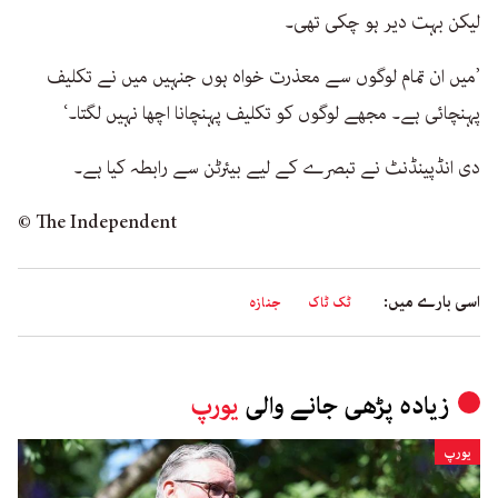
لیکن بہت دیر ہو چکی تھی۔
’میں ان تمام لوگوں سے معذرت خواہ ہوں جنہیں میں نے تکلیف
پہنچائی ہے۔ مجھے لوگوں کو تکلیف پہنچانا اچھا نہیں لگتا۔‘
دی انڈپینڈنٹ نے تبصرے کے لیے بیئرٹن سے رابطہ کیا ہے۔
© The Independent
اسی بارے میں:
ٹک ٹاک
جنازہ
زیادہ پڑھی جانے والی
یورپ
یورپ