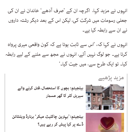
انہوں نے مزید کہا، اگرچہ ان کے ’صرف آدھے‘ خاندان نے ان کی
جعلی رسومات میں شرکت کی، لیکن اس کے بعد دیگر رشتہ داروں
نے ان سے رابطہ کیا ہے۔
انہوں نے کہا کہ، ’اس سے ثابت ہوتا ہے کہ کون واقعی میری پرواہ
کرتا ہے۔ جو لوگ نہیں آئے، انہوں نے مجھ سے ملنے کے لیے رابطہ
کیا۔ تو ایک طرح سے، میں جیت گیا۔‘
مزید پڑھیے
بیلجیئم: بچوں کا استحصال، قتل کرنے والے
سیریل کلر کا گھر مسمار
بیلجیئم: ’بہترین چاکلیٹ میکر‘ برنارڈ ویلنٹائن
ڈے پر کیا پیش کر رہے ہیں؟