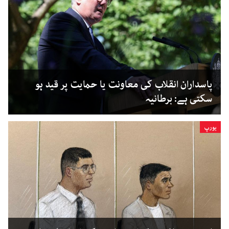
پاسداران انقلاب کی معاونت یا حمایت پر قید ہو
سکتی ہے: برطانیہ
یورپ