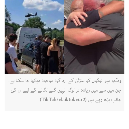
ویڈیو میں لوگوں کو بیئرٹن کے ارد گرد موجود دیکھا جا سکتا ہے،
جن میں سے میں زیادہ تر لوگ انہیں گلے لگانے کے لیے ان کی
جانب بڑھ رہے ہیں (TikTok/el.tiktokeur2)