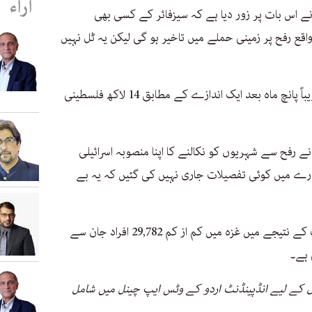
آراء
و نے اس بات پر زور دیا ہے کہ سیزفائر کے کسی بھی
 رفح پر زمینی حملے میں تاخیر ہو گی لیکن یہ ٹل نہیں
غزہ میں اسرائیلی فوج کی جارحیت کے تقریباً پانچ ماہ بعد ایک اندازے کے مطابق 14 لاکھ فلسطینی
 نے رفح سے شہریوں کو نکالنے کا اپنا منصوبہ اسرائیلی
بارے میں کوئی تفصیلات جاری نہیں کی گئیں کہ یہ بے
وزارت صحت کے مطابق، اسرائیلی جارحیت کے نتیجے میں غزہ میں کم از کم 29,782 افراد جان سے
 ہے۔
 کے لیے انڈپینڈنٹ اردو کے وٹس ایپ چینل میں شامل