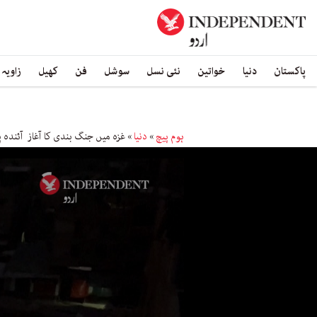
پاکستان
دنیا
خواتین
نئی نسل
سوشل
فن
کھیل
زاویہ
ہوم پیچ
»
دنیا
»
غزہ میں جنگ بندی کا آغاز آئندہ پ