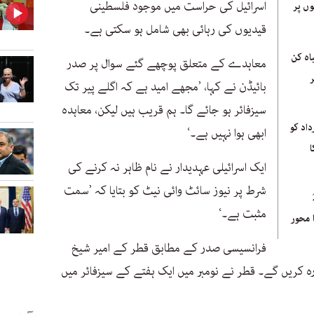
اسرائیل کی حراست میں موجود فلسطینی
وں پر
قیدیوں کی رہائی بھی شامل ہو سکتی ہے۔
اہ کن
معاہدے کے متعلق پوچھے گئے سوال پر صدر
بائیڈن نے کہا، ’مجھے امید ہے کہ اگلے پیر تک
سیزفائر ہو جائے گا۔ ہم قریب ہیں لیکن، معاہدہ
اد کو
ابھی ہوا نہیں ہے۔‘
ایک اسرائیلی عہدیدار نے نام ظاہر نہ کرنے کی
شرط پر نیوز سائٹ وائی نیٹ کو بتایا کہ ’سمت
20
مثبت ہے۔‘
 محور
فرانسیسی صدر کے مطابق قطر کے امیر شیخ
دورہ کریں گے۔ قطر نے نومبر میں ایک ہفتے کے سیزفائر میں