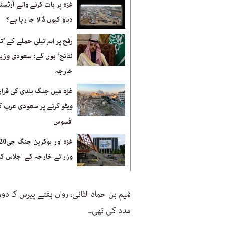
غزہ پر بات کرنے والے آرٹسٹ
دباؤ کیوں ڈالا جا رہا ہے؟
رفح پر اسرائیلی حملے کے ’تب
نتائج‘ ہوں گے: سعودی وزیر
خارجہ
غزہ میں جنگ بندی کی قرارد
ویٹو کرنے پر سعودی عرب کا
افسوس
غزہ اور یوکرین جنگ جی
وزرائے خارجہ کے اجلاس کا
تمیم بن حماد الثانی، رواں ہفتے پیرس کا 
مدد کی تھی۔