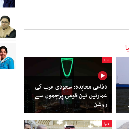
ا
دنیا
دفاعی معاہدہ: سعودی عرب کی
عمارتیں تین قومی پرچموں سے
روشن
دنیا