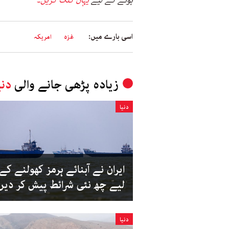
اسی بارے میں:
غزہ
امریکہ
زیادہ پڑھی جانے والی
دنی
دنیا
ایران نے آبنائے ہرمز کھولنے کے
لیے چھ نئی شرائط پیش کر دیں
دنیا