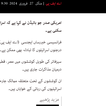
اے ایف پی
منگل 27 فروری 2024 9:30
امریکی صدر جو بائیڈن نے کہا ہے کہ اسرائ
سکتی ہے۔
فرانسیسی خبررساں ایجنسی (اے ایف پی) ک
درجنوں اسرائیلوں کا تبادلہ بھی ممکن ہے۔
سیزفائر کی طویل کوششوں میں مصر، قطر، 
درمیان مذاکرات جاری ہیں۔
ان کوششوں کے تحت متعلقہ ممالک جارحیت
اسرائیلیوں کی رہائی کے خواہاں ہیں۔
مزید پڑھیے