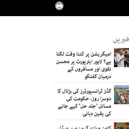
خبریں
امیگریشن پر کتنا وقت لگتا
ہے؟ لاہور ایئرپورٹ پر محسن
نقوی اور مسافروں کے
درمیان گفتگو
گڈز ٹرانسپورٹرز کی ہڑتال کا
دوسرا روز، حکومت کی
مسائل ’جلد حل‘ کیے جانے
کی یقین دہانی
کامن ویلتھ گیمز میں میڈل