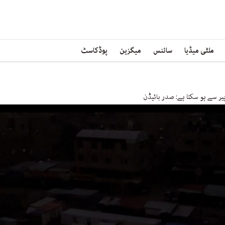
ملٹی میڈیا
سائنس
میگزین
پوڈکاسٹ
یر سے ہو سکتا ہے: صدر بائیڈن