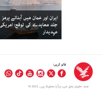
ایران اور عمان میں آبنائے ہرمز پ
جلد معاہدے کی توقع: امریکی
عہدیدار
فالو کریں:
جملہ حقوق بحق عرب میڈیا محفوظ ہیں۔ 2022 ©