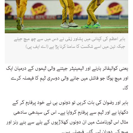
بابر اعظم کی کپتانی میں پشاور زلمی نے دس میں سے چھ میچ جیتے
جبکہ تین میں اسے شکست کا سامنا کرنا پڑا ہے (اے ایف پی)
یعنی کوالیفائر ہارنے اور الیمینیٹر جیتنے والی ٹیموں کے درمیان ایک
اور میچ ہوگا جو فائنل میں جانے والی دوسری ٹیم کا فیصلہ کرے
گا۔
بابر اور رضوان کی بات کریں تو دونوں ہی نے خود پرفارم کر کے
دکھایا ہے اور ٹیم سے پرفارم کروایا ہے۔ اس کی سیدھی سادھی
مثال اس ٹورنامنٹ میں ان دونوں کھلاڑیوں کے بلے سے بنے رنز اور
میچ کے دوران لیے گئے فیصلے ہیں۔