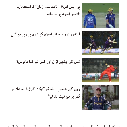
پی ایس ایل 9: ’نامناسب زبان‘ کا استعمال،
افتخار احمد پر جرمانہ
قلندرز اور سلطانز آخری گیندوں پر زیر ہو گئے
کس کی اونچی اڑان اور کس نے کیا مایوس؟
زلمی کے حسیب اللہ کو ’کرکٹ گراؤنڈ نہ ملا تو
گھر پر ہی نیٹ بنا لیا‘