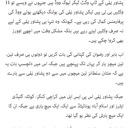
پشاور زلمی کے ٹاپ وکٹ ٹیکر لیوک ووڈ ہیں جنہوں نے ویسے تو 11
وکٹیں ہی لی ہیں لیکن پشاور زلمی کی بولنگ دیکھتے ہوئے ووڈ کی
پرفارمنس کمال کی رہی ہے۔ کیونکہ وہ تنہا ہی پشاور زلمی کے لیے
نہ صرف وکٹیں لیتے رہے ہیں بلکہ مشکل وقت میں اچھے اوورز
بھی کروا چکے ہیں۔
اب بابر اور رضوان کی کپتانی کی بات کریں تو دونوں ہی صرف تین،
تین میچز ہار کر یہاں تک پہنچے ہیں جبکہ اس میں دلچسپ بات یہ
ہے کہ ملتان سلطانز تین میچوں میں سے دو پشاور زلمی سے ہارے
ہیں۔
جبکہ پشاور زلمی اس پی ایس ایل میں کراچی کنگز، کوئٹہ گلیڈی
ایٹرز اور اسلام آباد یونائیٹڈ سے ایک، ایک میچ ہاری ہے جبکہ ان کا
ایک میچ بارش کی نظر ہو گیا تھا۔