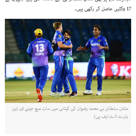
17 وکٹیں حاصل کر رکھی ہیں۔
ملتان سلطانز نے محمد رضوان کی کپتانی میں سات میچ جیتے اور تین
ہارے (اے ایف پی)