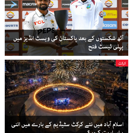
آٹھ شکستوں کے بعد پاکستان کی ویسٹ انڈیز میں
پہلی ٹیسٹ فتح
کرکٹ
اسلام آباد میں نئے کرکٹ سٹیڈیم کے بارے میں اتنی
پراسراریت کیوں؟