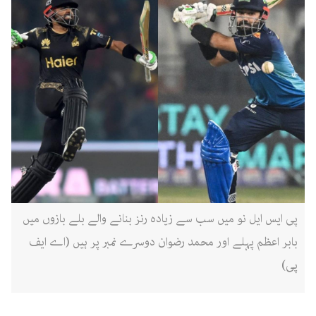
پی ایس ایل نو میں سب سے زیادہ رنز بنانے والے بلے بازوں میں
بابر اعظم پہلے اور محمد رضوان دوسرے نمبر پر ہیں (اے ایف
پی)