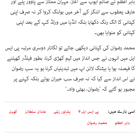
بابر اعظم نے صائم ایوب سے آغاز، مہران ممتاز سے پاوور پلے اور
عارف یعقوب سے اننگز کے آخر میں بولنگ کروا کر نہ صرف اپنی
کپتانی کا الگ رنگ دکھایا بلکہ انڈیا میں ورلڈ کپ کے بعد اپنی
کپتانی کو منوایا بھی۔
محمد رضوان کی کپتانی دیکھی جائے تو لگاتار دوسری مرتبہ پی ایس
ایل میں انہوں نے جس انداز میں ٹیم کھڑی کرنا، بطور فیلڈر کھیلنے
کا فیصلہ ہوا یا بیٹنگ لائن اپ میں تبدیلیاں کرنا ہو یہ سب رضوان
نے اس انداز سے کیا کہ نہ صرف سب حیران ہوئے بلکہ کہنے پر
مجبور ہو گئے کہ ’رضوان، بھئی واہ۔‘
اسی بارے میں:
پی ایس ایل 9
پشاور زلمی
ملتان سلطانز
کھیل
بابر اعظم
محمد رضوان