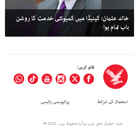
خالد عثمان: کینیڈا میں کمیونٹی خدمت کا روشن
باب تمام ہوا
فالو کریں:
استعمال کی شرائط
پرائیویسی پالیسی
جملہ حقوق بحق عرب میڈیا محفوظ ہیں۔ 2022 ©