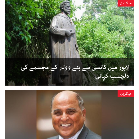
میگزین
لاہور میں کانسی سے بنے وولنر کے مجسمے کی
دلچسپ کہانی
میگزین