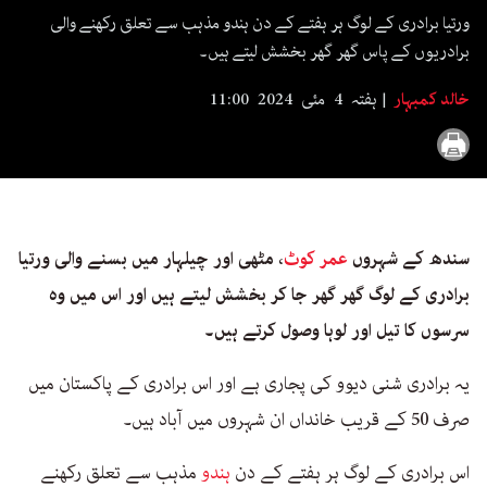
seconds
ورتیا برادری کے لوگ ہر ہفتے کے دن ہندو مذہب سے تعلق رکھنے والی
برادریوں کے پاس گھر گھر بخشش لیتے ہیں۔
خالد کمبہار
ہفتہ 4 مئی 2024 11:00
سندھ کے شہروں
عمر کوٹ
، مٹھی اور چیلہار میں بسنے والی ورتیا
برادری کے لوگ گھر گھر جا کر بخشش لیتے ہیں اور اس میں وہ
سرسوں کا تیل اور لوہا وصول کرتے ہیں۔
یہ برادری شنی دیوو کی پجاری ہے اور اس برادری کے پاکستان میں
صرف 50 کے قریب خانداں ان شہروں میں آباد ہیں۔
اس برادری کے لوگ ہر ہفتے کے دن
ہندو
مذہب سے تعلق رکھنے