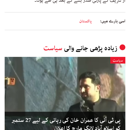
از شریف کے پارٹی صدر بننے کے بعد ہی طے ہوگا۔
اسی بارے میں:
پاکستان
زیادہ پڑھی جانے والی
سیاست
سیاست
پی ٹی آئی کا عمران خان کی رہائی کے لیے 27 ستمبر
کو اسلام آباد لانگ مارچ کا اعلان