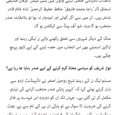
کاغذات نامزدگی حاصل کرنے والوں میں بشیر میمن‘ عرفان صدیقی‘
اسحاق ڈار‘ راجا محمد فاروق‘ حافظ حفیظ الرحمنٰ‘ شاہ غلام قادر
شامل ہیں۔ ان میں سے اگر کوئی اور امیدوار نہ ہوا تو بلامقابلہ صدر
منتخب ہو گا ورنہ شو آف ہینڈ سے الیکشن ہو گا۔
ملک کے دیگر شہروں سے تعلق رکھنے والے ن لیگی رہنما اور
اراکین اسمبلی بھی اس انتخاب میں حصہ لینے کے لیے لاہور پہنچ
چکے ہیں۔
نواز شریف کو سیاسی محاذ گرم کرنے کے لیے صدر بنایا جا رہا ہے؟
مسلم لیگ ن کے رہنما شیخ روحیل اصغر نے انڈپینڈنٹ اردو سے
بات کرتے ہوئے کہا کہ ’انہیں پارٹی صدر منتخب کرانے کی تیاری
مکمل کر لی گئی ہے۔ جہاں تک ان کو دوبارہ اس عہدے پر فائز
کرنے کی ضرورت کا سوال ہے تو پارٹی ان ہی کے نام سے ہے، ووٹ
بینک ان ہی کا ہے۔ لوگ ان کی قیادت پر اعتماد کرتے ہیں یہاں تک