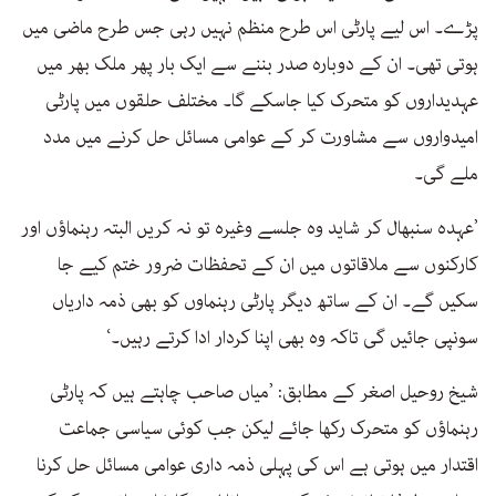
پڑے۔ اس لیے پارٹی اس طرح منظم نہیں رہی جس طرح ماضی میں
ہوتی تھی۔ ان کے دوبارہ صدر بننے سے ایک بار پھر ملک بھر میں
عہدیداروں کو متحرک کیا جاسکے گا۔ مختلف حلقوں میں پارٹی
امیدواروں سے مشاورت کر کے عوامی مسائل حل کرنے میں مدد
ملے گی۔
’عہدہ سنبھال کر شاید وہ جلسے وغیرہ تو نہ کریں البتہ رہنماؤں اور
کارکنوں سے ملاقاتوں میں ان کے تحفظات ضرور ختم کیے جا
سکیں گے۔ ان کے ساتھ دیگر پارٹی رہنماوں کو بھی ذمہ داریاں
سونپی جائیں گی تاکہ وہ بھی اپنا کردار ادا کرتے رہیں۔‘
شیخ روحیل اصغر کے مطابق: ’میاں صاحب چاہتے ہیں کہ پارٹی
رہنماؤں کو متحرک رکھا جائے لیکن جب کوئی سیاسی جماعت
اقتدار میں ہوتی ہے اس کی پہلی ذمہ داری عوامی مسائل حل کرنا