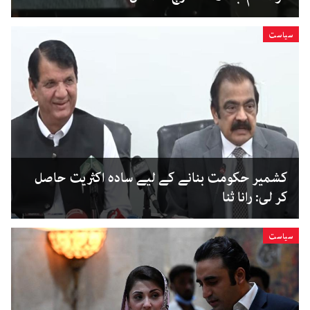
سیاست
کشمیر حکومت بنانے کے لیے سادہ اکثریت حاصل
کر لی: رانا ثنا
سیاست