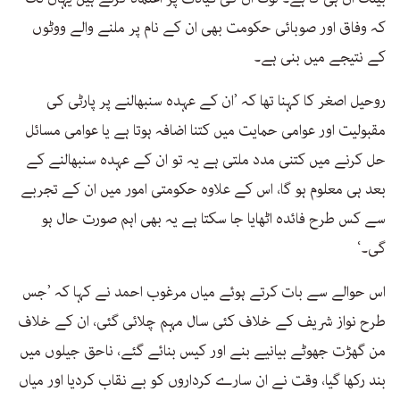
کہ وفاق اور صوبائی حکومت بھی ان کے نام پر ملنے والے ووٹوں
کے نتیجے میں بنی ہے۔
روحیل اصغر کا کہنا تھا کہ ’ان کے عہدہ سنبھالنے پر پارٹی کی
مقبولیت اور عوامی حمایت میں کتنا اضافہ ہوتا ہے یا عوامی مسائل
حل کرنے میں کتنی مدد ملتی ہے یہ تو ان کے عہدہ سنبھالنے کے
بعد ہی معلوم ہو گا، اس کے علاوہ حکومتی امور میں ان کے تجربے
سے کس طرح فائدہ اٹھایا جا سکتا ہے یہ بھی اہم صورت حال ہو
گی۔‘
اس حوالے سے بات کرتے ہوئے میاں مرغوب احمد نے کہا کہ ’جس
طرح نواز شریف کے خلاف کئی سال مہم چلائی گئی، ان کے خلاف
من گھڑت جھوٹے بیانیے بنے اور کیس بنائے گئے، ناحق جیلوں میں
بند رکھا گیا، وقت نے ان سارے کرداروں کو بے نقاب کردیا اور میاں