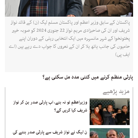
پاکستان کے سابق وزیر اعظم اور پاکستان مسلم لیگ (ن) کے قائد نواز
شریف اور ان کی صاحبزادی مریم نواز 22 جنوری 2024 کو صوبہ خیبر
پختونخوا کے شہر مانسہرہ میں ایک انتخابی ریلی کے دوران اپنے
حامیوں کی جانب ہاتھ ہلا کر ان کے نعروں کا جواب دے رہے ہیں (اے
ایف پی)
پارٹی منظم کرنے میں کتنی مدد مل سکتی ہے؟
مزید پڑھیے
وزیراعظم تو نہ بنے، اب پارٹی صدر بن کر نواز
شریف کیا کریں گے؟
ن لیگ نے نواز شریف سے پارٹی صدر بننے کی