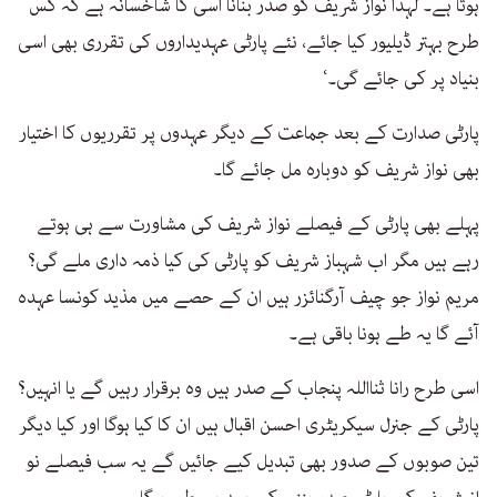
ہوتا ہے۔ لہذا نواز شریف کو صدر بنانا اسی کا شاخسانہ ہے کہ کس
طرح بہتر ڈیلیور کیا جائے، نئے پارٹی عہدیداروں کی تقرری بھی اسی
بنیاد پر کی جائے گی۔‘
پارٹی صدارت کے بعد جماعت کے دیگر عہدوں پر تقرریوں کا اختیار
بھی نواز شریف کو دوبارہ مل جائے گا۔
پہلے بھی پارٹی کے فیصلے نواز شریف کی مشاورت سے ہی ہوتے
رہے ہیں مگر اب شہباز شریف کو پارٹی کی کیا ذمہ داری ملے گی؟
مریم نواز جو چیف آرگنائزر ہیں ان کے حصے میں مذید کونسا عہدہ
آئے گا یہ طے ہونا باقی ہے۔
اسی طرح رانا ثنااللہ پنجاب کے صدر ہیں وہ برقرار رہیں گے یا انہیں؟
پارٹی کے جنرل سیکریٹری احسن اقبال ہیں ان کا کیا ہوگا اور کیا دیگر
تین صوبوں کے صدور بھی تبدیل کیے جائیں گے یہ سب فیصلے نو