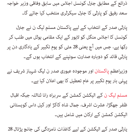
ذرائع کے مطابق جنرل کونسل اجلاس میں سابق وفاقی وزیر خواجہ
سعد رفیق کو پارٹی کا جنرل سیکرٹری منتخب کیا جائے گا۔
پارٹی صدر کے انتخاب کے لیے پاکستان مسلم لیگ ن نے جنرل
کونسل کا اجلاس منگل کو لاہور کے ایک مقامی ہوٹل میں طلب کر
رکھا ہے، جس میں آج یعنی 28 مئی کو یوم تکبیر کے یادگاری دن پر
پارٹی قائد کو دوبارہ صدارت سونپنے کے انتخاب ہوں گے۔
وزیراعظم
پاکستان
اور موجودہ عبوری صدر ن لیگ شہباز شریف نے
پہلی بار یوم تکبیر پر عام تعطیل کا بھی اعلان کیا ہے۔
مسلم لیگ ن
کے الیکشن کمشن کے سربراہ رانا ثنااللہ جبکہ اقبال
ظفر جھگڑا، عشرت اشرف، جمال شاہ کاکڑ اور کیل داس کوہستانی
الیکشن کمشن کے ارکان میں شامل ہیں۔
پارٹی صدر کے الیکشن کے لیے کاغذات نامزدگی کی جانچ پڑتال 28