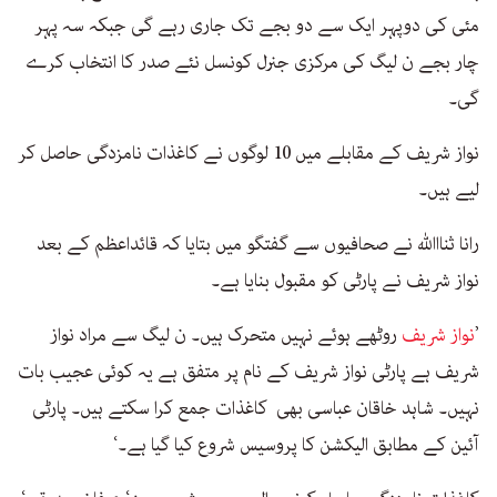
مئی کی دوپہر ایک سے دو بجے تک جاری رہے گی جبکہ سہ پہر
چار بجے ن لیگ کی مرکزی جنرل کونسل نئے صدر کا انتخاب کرے
گی۔
نواز شریف کے مقابلے میں 10 لوگوں نے کاغذات نامزدگی حاصل کر
لیے ہیں۔
رانا ثنااﷲ نے صحافیوں سے گفتگو میں بتایا کہ قائداعظم کے بعد
نواز شریف نے پارٹی کو مقبول بنایا ہے۔
’
نواز شریف
روٹھے ہوئے نہیں متحرک ہیں۔ ن لیگ سے مراد نواز
شریف ہے پارٹی نواز شریف کے نام پر متفق ہے یہ کوئی عجیب بات
نہیں۔ شاہد خاقان عباسی بھی کاغذات جمع کرا سکتے ہیں۔ پارٹی
آئین کے مطابق الیکشن کا پروسیس شروع کیا گیا ہے۔‘