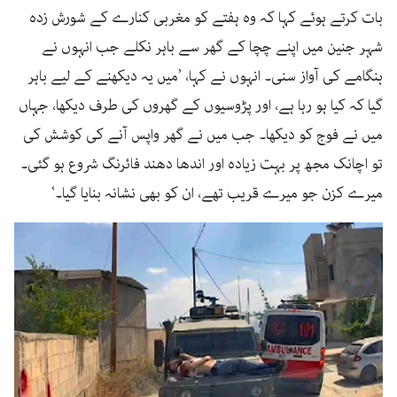
بات کرتے ہوئے کہا کہ وہ ہفتے کو مغربی کنارے کے شورش زدہ
شہر جنین میں اپنے چچا کے گھر سے باہر نکلے جب انہوں نے
ہنگامے کی آواز سنی۔ انہوں نے کہا، ’میں یہ دیکھنے کے لیے باہر
گیا کہ کیا ہو رہا ہے، اور پڑوسیوں کے گھروں کی طرف دیکھا، جہاں
میں نے فوج کو دیکھا۔ جب میں نے گھر واپس آنے کی کوشش کی
تو اچانک مجھ پر بہت زیادہ اور اندھا دھند فائرنگ شروع ہو گئی۔
میرے کزن جو میرے قریب تھے، ان کو بھی نشانہ بنایا گیا۔‘