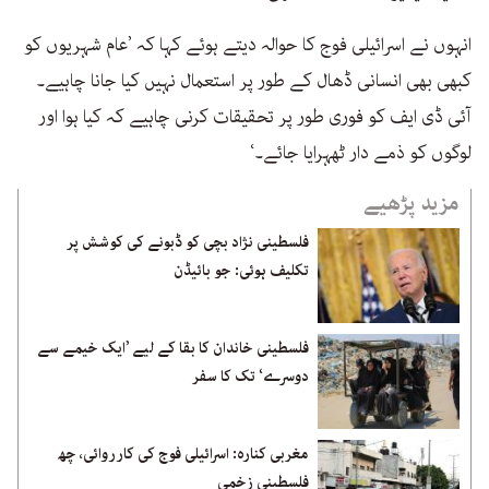
انہوں نے اسرائیلی فوج کا حوالہ دیتے ہوئے کہا کہ ’عام شہریوں کو
کبھی بھی انسانی ڈھال کے طور پر استعمال نہیں کیا جانا چاہیے۔
آئی ڈی ایف کو فوری طور پر تحقیقات کرنی چاہیے کہ کیا ہوا اور
لوگوں کو ذمے دار ٹھہرایا جائے۔‘
مزید پڑھیے
فلسطینی نژاد بچی کو ڈبونے کی کوشش پر
تکلیف ہوئی: جو بائیڈن
فلسطینی خاندان کا بقا کے لیے ’ایک خیمے سے
دوسرے‘ تک کا سفر
مغربی کنارہ: اسرائیلی فوج کی کارروائی، چھ
فلسطینی زخمی