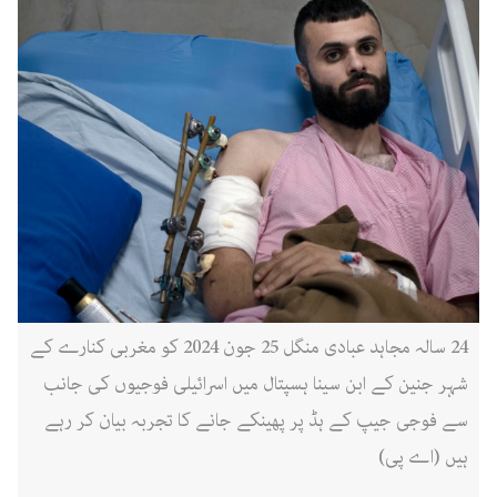
24 سالہ مجاہد عبادی منگل 25 جون 2024 کو مغربی کنارے کے
شہر جنین کے ابن سینا ہسپتال میں اسرائیلی فوجیوں کی جانب
سے فوجی جیپ کے ہڈ پر پھینکے جانے کا تجربہ بیان کر رہے
ہیں (اے پی)