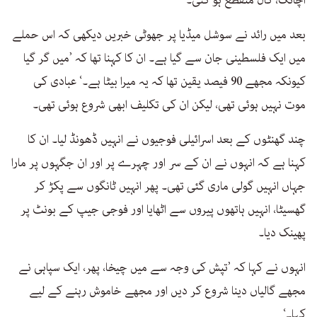
اچانک، کال منقطع ہو گئی۔‘
بعد میں رائد نے سوشل میڈیا پر جھوٹی خبریں دیکھی کہ اس حملے
میں ایک فلسطینی جان سے گیا ہے۔ ان کا کہنا تھا کہ ’میں گر گیا
کیونکہ مجھے 90 فیصد یقین تھا کہ یہ میرا بیٹا ہے۔‘ عبادی کی
موت نہیں ہوئی تھی، لیکن ان کی تکلیف ابھی شروع ہوئی تھی۔
چند گھنٹوں کے بعد اسرائیلی فوجیوں نے انہیں ڈھونڈ لیا۔ ان کا
کہنا ہے کہ انہوں نے ان کے سر اور چہرے پر اور ان جگہوں پر مارا
جہاں انہیں گولی ماری گئی تھی۔ پھر انہیں ٹانگوں سے پکڑ کر
گھسیٹا، انہیں ہاتھوں پیروں سے اٹھایا اور فوجی جیپ کے بونٹ پر
پھینک دیا۔
انہوں نے کہا کہ ’تپش کی وجہ سے میں چیخا، پھر، ایک سپاہی نے
مجھے گالیاں دینا شروع کر دیں اور مجھے خاموش رہنے کے لیے
کہا۔‘