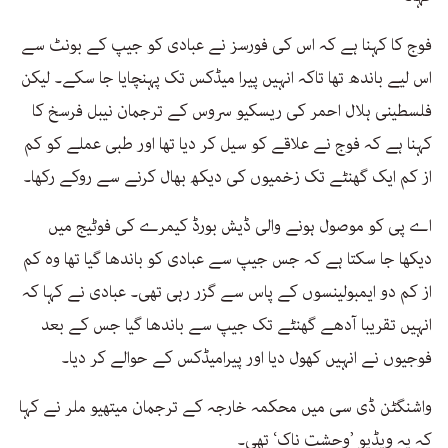
فوج کا کہنا ہے کہ اس کی فورسز نے عبادی کو جیپ کے بونٹ سے
اس لیے باندھ تھا تاکہ انہیں پیرا میڈکس تک پہنچایا جا سکے۔ لیکن
فلسطینی ہلال احمر کی ریسکیو سروس کے ترجمان نیبل فرسخ کا
کہنا ہے کہ فوج نے علاقے کو سیل کر دیا تھا اور طبی عملے کو کم
از کم ایک گھنٹے تک زخمیوں کی دیکھ بھال کرنے سے روکے رکھا۔
اے پی کو موصول ہونے والی ڈیش بورڈ کیمرے کی فوٹیج میں
دیکھا جا سکتا ہے کہ جس جیپ سے عبادی کو باندھا گیا تھا وہ کم
از کم دو ایمبولینسوں کے پاس سے گزر رہی تھی۔ عبادی نے کہا کہ
انہیں تقریبا آدھے گھنٹے تک جیپ سے باندھا گیا جس کے بعد
فوجیوں نے انہیں کھول دیا اور پیرامیڈکس کے حوالے کر دیا۔
واشنگٹن ڈی سی میں محکمہ خارجہ کے ترجمان میتھیو ملر نے کہا
کہ یہ ویڈیو ’وحشت ناک‘ تھی۔