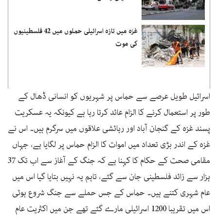
غزہ میں تازہ اسرائیلی حملوں میں 42 فلسطینیوں
کی موت
اسرائیل طویل عرصے سے حماس پر شہریوں کو انسانی ڈھال کے
طور پر استعمال کرنے کا الزام عائد کرتا رہا ہے کیونکہ یہ عسکریت
پسند غزہ کے گنجان آباد اور رہائشی علاقوں میں سرگرم ہیں۔ اس نے
غزہ کے اندر بڑی تعداد میں اموات کا الزام حماس پر لگایا ہے، جہاں
مقامی صحت کے حکام کا کہنا ہے کہ جنگ کے آغاز سے اب تک 37
ہزار سے زائد فلسطینی جان سے گئے، تاہم یہ نہیں بتایا گیا اس میں
عام شہری کتنے ہیں۔ حماس کے جس حملے سے جنگ شروع ہوئی
اس میں تقریبا 1200 اسرائیلی مارے گئے تھے جن میں اکثریت عام