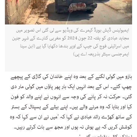
ایمبولینس ڈیش بورڈ کیمرے کی ویڈیو سے لی گئی اس تصویر میں
مجاہد عبادی کو ہفتہ 22 جون 2024 کو مغربی کنارے کے شہر جنین
میں اسرائیلی فوج کی جیپ کے اوپر بندھا دکھایا گیا ہے (ابن سینا
ایمرجنسی سینٹر بذریعہ اے پی)
بازو میں گولی لگنے کے بعد وہ اپنے خاندان کی گاڑی کے پیچھے
چھپ گئے۔ اس کے بعد انہیں ایک بار پھر پاؤں میں گولی مار دی
گئی۔ حرکت نہ کر پانے کی وجہ سے انہوں نے اپنے والد کو فون
کیا اور بتایا کہ وہ مرنے والے ہیں۔ اپنے بیٹے کے ہسپتال کے بستر
کے ساتھ کھڑے رائد عبادی نے کہا کہ ’میں نے ان سے کہا کہ وہ
کوشش کریں کہ بے ہوش نہ ہوں اور مجھ سے بات کرتے رہیں۔