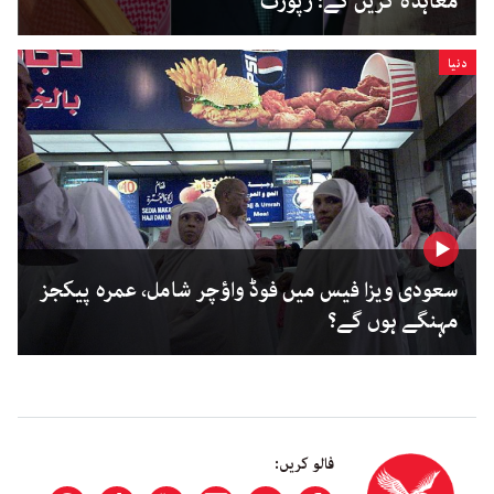
معاہدہ کریں گے: رپورٹ
دنیا
سعودی ویزا فیس میں فوڈ واؤچر شامل، عمرہ پیکجز
مہنگے ہوں گے؟
فالو کریں: