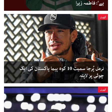
ہے‘: فاطمہ زہرا
کھیل
نرمل پُرجا سمیت 10 کوہ پیما پاکستان کی ایک
چوٹی پر لاپتہ
کھیل