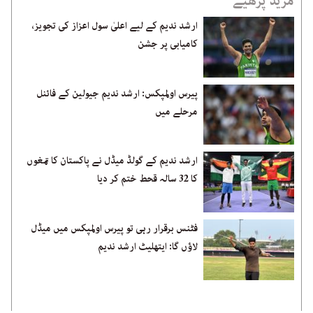
مزید پڑھیے
ارشد ندیم کے لیے اعلیٰ سول اعزاز کی تجویز،
کامیابی پر جشن
پیرس اولمپکس: ارشد ندیم جیولین کے فائنل
مرحلے میں
ارشد ندیم کے گولڈ میڈل نے پاکستان کا تمغوں
کا 32 سالہ قحط ختم کر دیا
فٹنس برقرار رہی تو پیرس اولمپکس میں میڈل
لاؤں گا: ایتھلیٹ ارشد ندیم