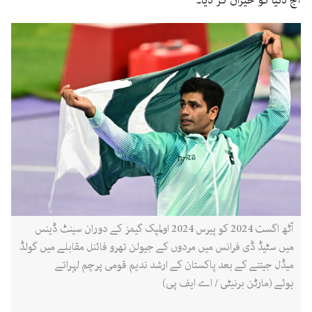
آج دنیا کو حیران کر دیا۔‘
آٹھ اگست 2024 کو پیرس 2024 اولمپک گیمز کے دوران سینٹ ڈینس
میں سٹیڈ ڈی فرانس میں مردوں کے جیولن تھرو فائنل مقابلے میں گولڈ
میڈل جیتنے کے بعد پاکستان کے ارشد ندیم قومی پرچم لہراتے
ہوئے (مارٹن برنیٹی / اے ایف پی)