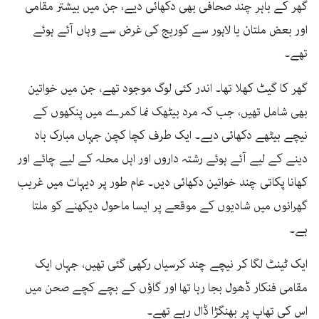
گھر کے باہر چند صحافی بھی دکھائی دیے، جن میں بیشتر مقامی
اور بعض ملتان یا لاہور سے کوریج کی غرض سے وہاں آئے ہوئے
تھے۔
گھر کا گیٹ کھلا تھا۔ اندر کئی لوگ موجود تھے، جن میں خواتین
بھی شامل تھیں، جب کہ مرد بیٹھک نما کمرے میں پنکھوں کے
نیچے بیٹھے دکھائی دیے۔ ایک طرف کچا کچن جہاں مبارک باد
دینے کے لیے آئے ہوئے رشتہ داروں اور اہل محلہ کے لیے چائے اور
کھانا پکاتی چند خواتین دکھائی دیں۔ عام طور پر دیہات میں غریب
گھرانوں میں شادیوں کے موقعے پر ایسا ماحول دیکھنے کو ملتا
ہے۔
ایک ٹینٹ لگا کر نیچے چند کرسیاں رکھی گئی تھیں، جہاں ایک
مقامی فنکار ڈھول بجا رہا تھا اور گاؤں کے بچے کچے صحن میں
اس کی تھاپ پر بھنگڑا ڈال رہے تھے۔