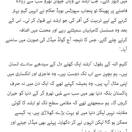
میں لاہور گئے۔ جب ارشد نے وہاں جیولن تھرو سب سے زیادہ
فاصلے پر پھینکا تو پنجاب سپورٹس بورڈ حکام نے انہیں گیم بہتر
کرنے کے لیے تربیت کی آفر کی جو ارشد نے قبول کر لی۔ اس کے
بعد وہ مسلسل کامیابیاں سمیٹتے رہے اور محنت میں اضافہ
کرتے چلے گئے، جس کا نتیجہ آج گولڈ میڈل کی صورت میں سامنے
آیا۔‘
کلیم اللہ کے بقول: ’ارشد ایک کھلے دل کے سیدھے سادے انسان
ہیں۔ ہم بچپن سے اب تک دوست ہیں۔ وہ عاجزی اور انکساری میں
اپنی مثال آپ ہیں۔ وہ ہمیشہ کہتے تھے کہ ایک دن میں نہ صرف
پاکستان بلکہ دنیا بھر میں سب سے لمبی تھرو کر کے دنیا کو حیران
کروں گا۔ ہم سمجھتے تھے کہ مقامی سطح تک تو ارشد کا کوئی
مقابلہ نہیں لیکن دنیا میں تو بہت بڑے کھلاڑی ہیں، یہ کیسے
ممکن ہو گا؟ لیکن انہوں نے کر دکھایا۔ پہلے بھی میڈل جیتے اور