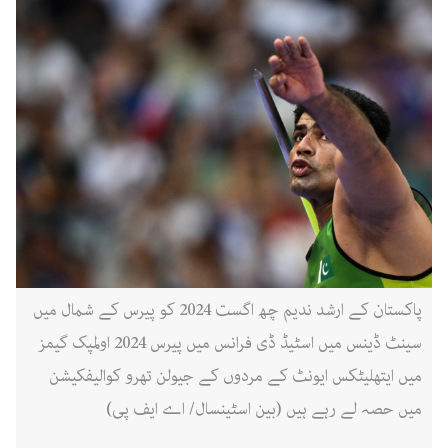
پاکستان کے ارشد ندیم چھ اگست 2024 کو پیرس کے شمال میں
سینٹ ڈینس میں اسٹیڈ ڈی فرانس میں پیرس 2024 اولمپک گیمز
میں ایتھلیٹکس ایونٹ کے مردوں کے جیولن تھرو کوالیفکیشن
میں حصہ لے رہے ہیں (بین اسٹینسال/ اے ایف پی)