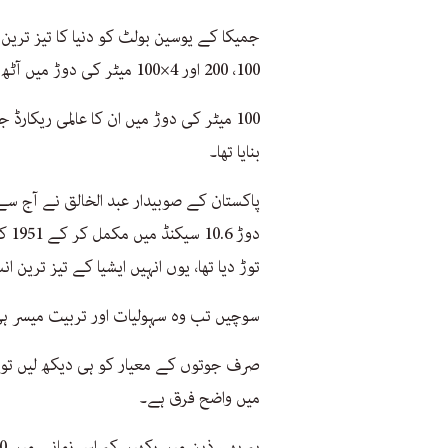
جمیکا کے یوسین بولٹ کو دنیا کا تیز ترین 
100، 200 اور 4×100 میٹر کی دوڑ میں آٹھ سونے کے تمغے جیت کر عالمی ریکارڈ بنا رکھا ہے۔
بنایا تھا۔
توڑ دیا تھا، یوں انہیں ایشیا کے تیز ترین ا
سوچیں تب وہ سہولیات اور تربیت میسر ہی
صرف جوتوں کے معیار کو ہی دیکھ لیں تو
میں واضح فرق ہے۔