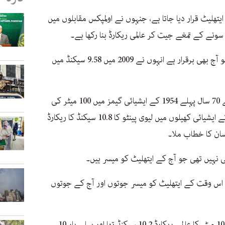
ایتھلیٹ قرار دیا جاتا ہے، جنہوں نے اولمپکس مقابلوں میں
100 میٹر کی دوڑ میں ان کا عالمی ریکارڈ جو آج بھی برقرار ہے انہوں نے 2009 میں 9.58 سیکنڈ میں
پاکستان کے صوبیدار عبد الخالق نے آج سے 70 سال پہلے 1954 کے ایشیائی گیمز میں 100 میٹر کی
دوڑ 10.6 سیکنڈ میں مکمل کر کے 1951 کے ایشیائی کھیلوں میں لیوی پینٹو کا 10.8 سیکنڈ کا ریکارڈ
نسان کا خطاب ملا۔
 نہیں تھی جو آج کے ایتھلیٹ کو میسر ہیں۔
 اس وقت کے ایتھلیٹ کو میسر جوتوں اور آج کے جوتوں
یہ بھی ذہن میں رکھیں کہ اس زمانے میں 100 میٹر کا عالمی ریکارڈ 10.2 سیکنڈ تھا اور پہلی بار 10