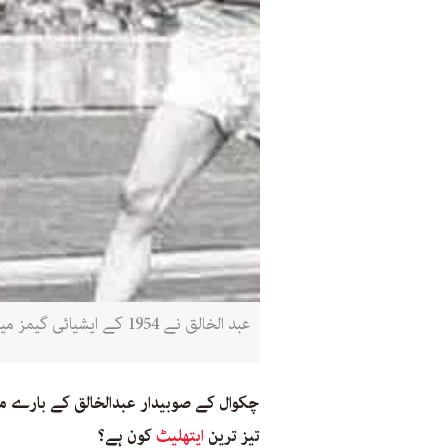
عبد الخالق نے 1954 کے ایشیائی گیمز میں 100 میٹر کی دوڑ 10.6 سیکنڈ میں مکمل کر کے ایشیا کے تیز ترین انسان کا خطاب پایا (پبلک ڈومین)
چکوال کے صوبیدار عبدالخالق کے بارے میں
تیز ترین
ایتھلیٹ
کون ہے؟