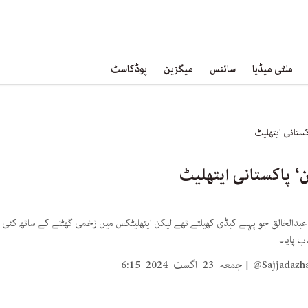
ملٹی میڈیا
سائنس
میگزین
پوڈکاسٹ
کستانی ایتھلیٹ
ن‘ پاکستانی ایتھلیٹ
بدالخالق جو پہلے کبڈی کھیلتے تھے لیکن ایتھلیٹکس میں زخمی گھٹنے کے ساتھ کئی عال
ب پایا۔
@Sajjadazh
جمعہ 23 اگست 2024 6:15