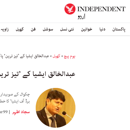
پاکستان
دنیا
خواتین
نئی نسل
سوشل
فن
کھیل
زاویہ
ہوم پیچ
»
کھیل
»
عبدالخالق ایشیا کے ’تیز ترین‘ پا
عبدالخالق ایشیا کے ’تیز تری
چکوال کے صوبیدار ع
برڈ آف ایشیا‘ کا خطا
سجاد اظہر
ar99