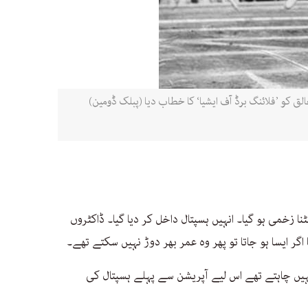
الق کو ’فلائنگ برڈ آف ایشیا‘ کا خطاب دیا (پبلک ڈومین)
ا زخمی ہو گیا۔ انہیں ہسپتال داخل کر دیا گیا۔ ڈاکٹروں
 اگر ایسا ہو جاتا تو پھر وہ عمر بھر دوڑ نہیں سکتے تھے۔
ہیں چاہتے تھے اس لیے آپریشن سے پہلے ہسپتال کی