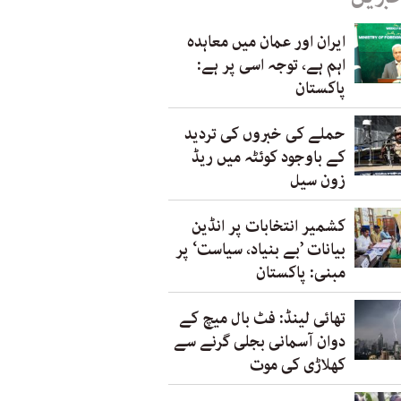
ایران اور عمان میں معاہدہ
اہم ہے، توجہ اسی پر ہے:
پاکستان
حملے کی خبروں کی تردید
کے باوجود کوئٹہ میں ریڈ
زون سیل
کشمیر انتخابات پر انڈین
بیانات ’بے بنیاد، سیاست‘ پر
مبنی: پاکستان
تھائی لینڈ: فٹ بال میچ کے
دوان آسمانی بجلی گرنے سے
کھلاڑی کی موت