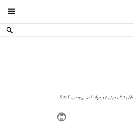
می ٹائٹل جیتے اور جواہر لعل نہرو سے ’فلائنگ