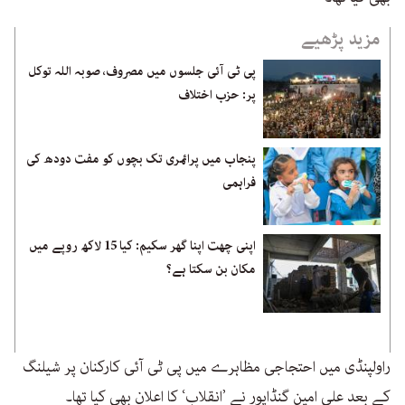
مزید پڑھیے
پی ٹی آئی جلسوں میں مصروف، صوبہ اللہ توکل
پر: حزب اختلاف
پنجاب میں پرائمری تک بچوں کو مفت دودھ کی
فراہمی
اپنی چھت اپنا گھر سکیم: کیا 15 لاکھ روپے میں
مکان بن سکتا ہے؟
راولپنڈی میں احتجاجی مظاہرے میں پی ٹی آئی کارکنان پر شیلنگ
کے بعد علی امین گنڈاپور نے ’انقلاب‘ کا اعلان بھی کیا تھا۔