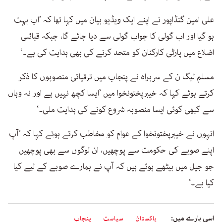
علی امین گنڈاپور نے اپنے ایک ویڈیو بیان میں کہا تھا کہ ’اب بہت
ہو گیا اور اب گولی کا جواب گولی سے دیا جائے گا، جبکہ قبائلی
اضلاع میں پارٹی کارکنان کو متحد کرنے کی بھی ہدایت کی ہے۔‘
مسلم لیگ ن کے سربراہ نے پنجاب میں ترقیاتی منصوبوں کا ذکر
کرتے ہوئے کہا کہ خیبرپختونخوا میں ’ایسا کچھ نہیں ہے اور نہ وہاں
سے کبھی کوئی ایسا منصوبہ شروع کونے کی ہدایت ملی۔‘
انہوں نے خیبرپختونخوا کے عوام کو مخاطب کرتے ہوئے کہا کہ ’آپ
اپنے صوبے کی حکومت سے پوچھیں، ان لوگوں سے بھی پوچھیں
جو جیل میں بیٹھے ہوئے ہیں کہ آپ نے ہمارے صوبے کے لیے کیا
کیا ہے۔‘
اسی بارے میں:
پاکستان
سیاست
پنجاب