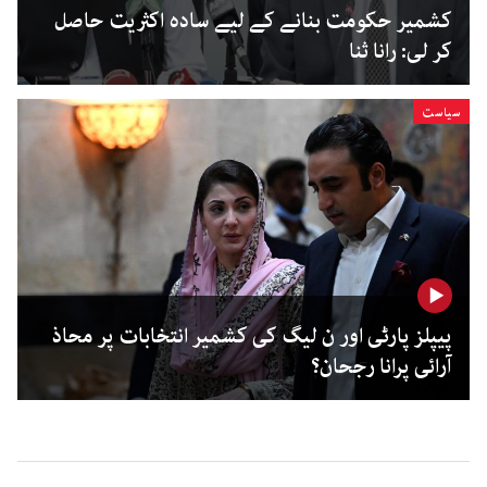
کشمیر حکومت بنانے کے لیے سادہ اکثریت حاصل
کر لی: رانا ثنا
سیاست
پیپلز پارٹی اور ن لیگ کی کشمیر انتخابات پر محاذ
آرائی پرانا رجحان؟