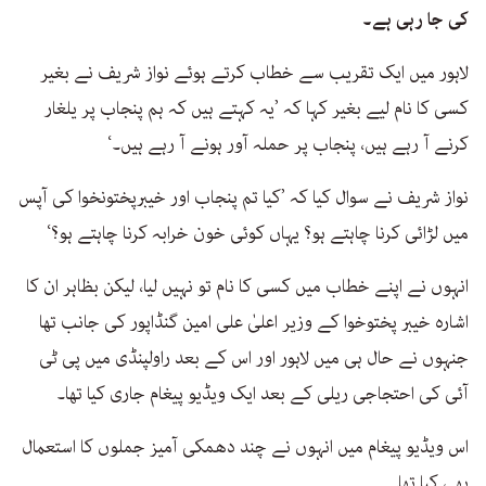
کی جا رہی ہے۔
لاہور میں ایک تقریب سے خطاب کرتے ہوئے نواز شریف نے بغیر
کسی کا نام لیے بغیر کہا کہ ’یہ کہتے ہیں کہ ہم پنجاب پر یلغار
کرنے آ رہے ہیں، پنجاب پر حملہ آور ہونے آ رہے ہیں۔‘
نواز شریف نے سوال کیا کہ ’کیا تم پنجاب اور خیبرپختونخوا کی آپس
میں لڑائی کرنا چاہتے ہو؟ یہاں کوئی خون خرابہ کرنا چاہتے ہو؟‘
انہوں نے اپنے خطاب میں کسی کا نام تو نہیں لیا، لیکن بظاہر ان کا
اشارہ خیبر پختوخوا کے وزیر اعلیٰ علی امین گنڈاپور کی جانب تھا
جنہوں نے حال ہی میں لاہور اور اس کے بعد راولپنڈی میں پی ٹی
آئی کی احتجاجی ریلی کے بعد ایک ویڈیو پیغام جاری کیا تھا۔
اس ویڈیو پیغام میں انہوں نے چند دھمکی آمیز جملوں کا استعمال
بھی کیا تھا۔