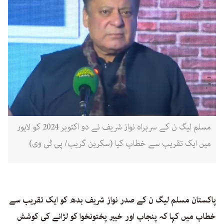
مسلم لیگ ن کے سربراہ نواز شریف نے دو اکتوبر 2024 کو لاہور
میں ایک تقریب سے خطاب کیا (سکرین گریب/ پی ٹی وی)
پاکستان مسلم لیگ ن کے صدر نواز شریف بدھ کو ایک تقریب سے
خطاب میں کہا کہ پنجاب اور خیبر پختونخوا کو لڑانے کی کوشش