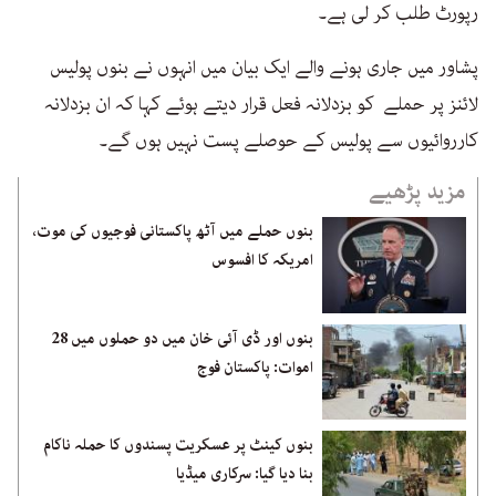
رپورٹ طلب کر لی ہے۔
پشاور میں جاری ہونے والے ایک بیان میں انہوں نے بنوں پولیس
لائنز پر حملے کو بزدلانہ فعل قرار دیتے ہوئے کہا کہ ان بزدلانہ
کارروائیوں سے پولیس کے حوصلے پست نہیں ہوں گے۔
مزید پڑھیے
بنوں حملے میں آٹھ پاکستانی فوجیوں کی موت،
امریکہ کا افسوس
بنوں اور ڈی آئی خان میں دو حملوں میں 28
اموات: پاکستان فوج
بنوں کینٹ پر عسکریت پسندوں کا حملہ ناکام
بنا دیا گیا: سرکاری میڈیا