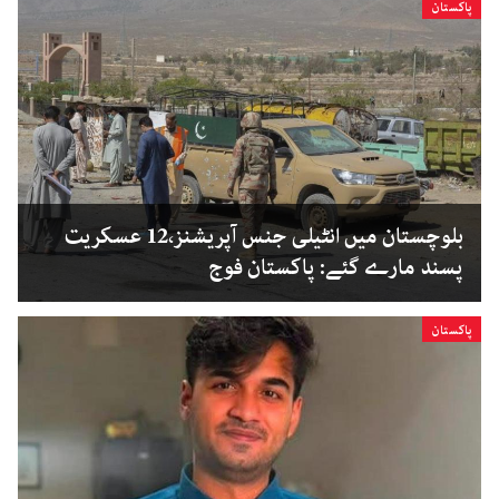
پاکستان
بلوچستان میں انٹیلی جنس آپریشنز،12 عسکریت
پسند مارے گئے: پاکستان فوج
پاکستان