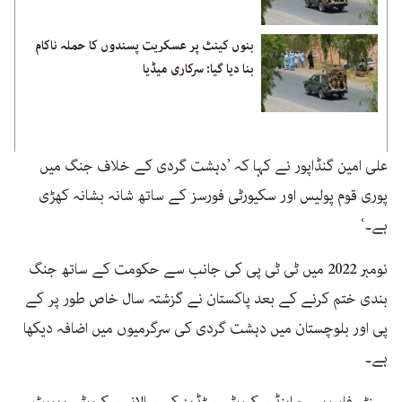
بنوں کینٹ پر عسکریت پسندوں کا حملہ ناکام
بنا دیا گیا: سرکاری میڈیا
علی امین گنڈاپور نے کہا کہ ’دہشت گردی کے خلاف جنگ میں
پوری قوم پولیس اور سکیورٹی فورسز کے ساتھ شانہ بشانہ کھڑی
ہے۔‘
نومبر 2022 میں ٹی ٹی پی کی جانب سے حکومت کے ساتھ جنگ ​​
بندی ختم کرنے کے بعد پاکستان نے گزشتہ سال خاص طور پر کے
پی اور بلوچستان میں دہشت گردی کی سرگرمیوں میں اضافہ دیکھا
ہے۔
سینٹر فار ریسرچ اینڈ سکیورٹی سٹڈیز کی سالانہ سکیورٹی رپورٹ