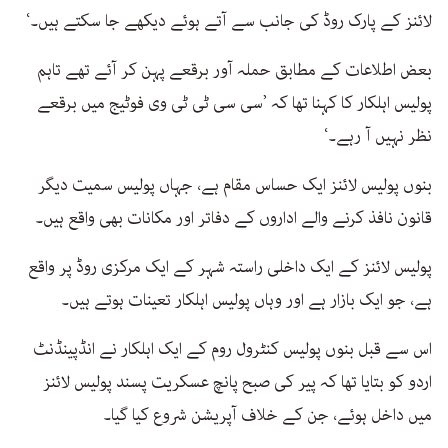
لائنز کے پارک روڈ کی جانب سے آتے ہوئے دیکھے جا سکتے ہیں۔‘
بعض اطلاعات کے مطابق حملہ آور برقعے پہن کر آئے تھے تاہم
پولیس اہلکار کا کہنا تھا کہ ’سی سی ٹی ٹی وی فوٹیج میں برقعے
نظر نہیں آ رہے۔‘
بنوں پولیس لائنز ایک حساس مقام ہے، جہاں پولیس سمیت دیگر
قانون نافذ کرنے والے اداروں کے دفاتر اور مکانات بھی واقع ہیں۔
پولیس لائنز کے ایک داخلی راستہ شہر کے ایک مرکزی روڈ پر واقع
ہے، جو ایک بازار ہے اور وہاں پولیس اہلکار تعینات ہوتے ہیں۔
اس سے قبل بنوں پولیس کنٹرول روم کے ایک اہلکار نے انڈپینڈنٹ
اردو کو بتایا تھا کہ پیر کی صبح پانچ عسکریت پسند پولیس لائنز
میں داخل ہوئے، جن کے خلاف آپریشن شروع کیا گیا۔