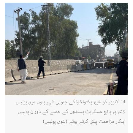
14 اکتوبر کو خیبر پکٹونخوا کے جنوبی شہر بنوں میں پولیس
لائنز پر پانچ عسکریت پسندوں کے حملے کے دوران پولیس
اہلکار مزاحمت پیش کرتے ہوئے (بنوں پولیس)