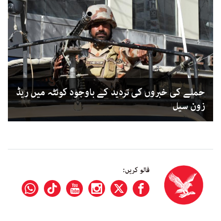
حملے کی خبروں کی تردید کے باوجود کوئٹہ میں ریڈ
زون سیل
فالو کریں: