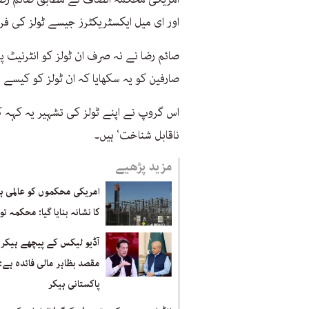
اور ای میل ایکسٹریکٹرز جیسے ٹولز کی فر
صائم رضا نے نہ صرف ان ٹولز کو انٹرنیٹ پ
صارفین کو یہ سکھایا کہ ان ٹولز کو کیسے 
اس گروپ نے اپنے ٹولز کی تشہیر یہ کہہ ک
ناقابل شناخت‘ ہیں۔
مزید پڑھیے
امریکی محکموں کو عالمی 
کا نشانہ بنایا گیا: محکمہ توا
آڈیو لیکس کے پیچھے ہیکر ک
مقصد بظاہر مالی فائدہ ہے:
پاکستانی ہیکر