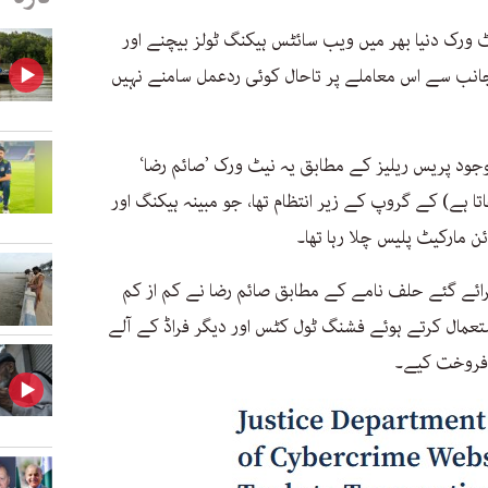
ٹ ورک دنیا بھر میں ویب سائٹس ہیکنگ ٹولز بیچنے اور
 جانب سے اس معاملے پر تاحال کوئی ردعمل سامنے نہیں
ود پریس ریلیز کے مطابق یہ نیٹ ورک ’صائم رضا‘
 ہے) کے گروپ کے زیر انتظام تھا، جو مبینہ ہیکنگ اور
ئن مارکیٹ پلیس چلا رہا تھا۔
ئے گئے حلف نامے کے مطابق صائم رضا نے کم از کم
 استعمال کرتے ہوئے فشنگ ٹول کٹس اور دیگر فراڈ کے آلے
و فروخت کیے۔