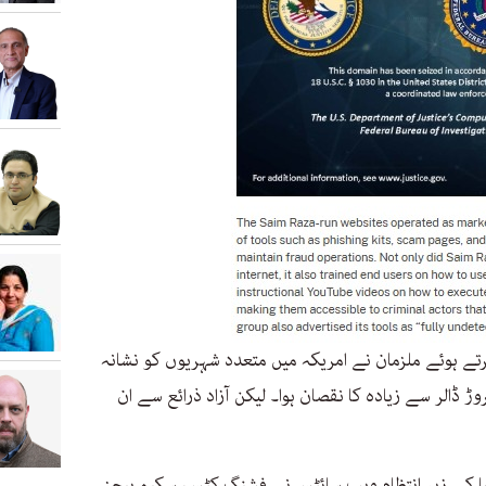
 کرتے ہوئے ملزمان نے امریکہ میں متعدد شہریوں کو نشانہ
ا، جس کے نتیجے میں متاثرین کو 30 کروڑ ڈالر سے زیادہ کا نقصان ہوا۔ لیکن آزاد ذرائع سے ان
 کے زیر انتظام ویب سائٹس نے فشنگ کٹس، سکیم پیجز