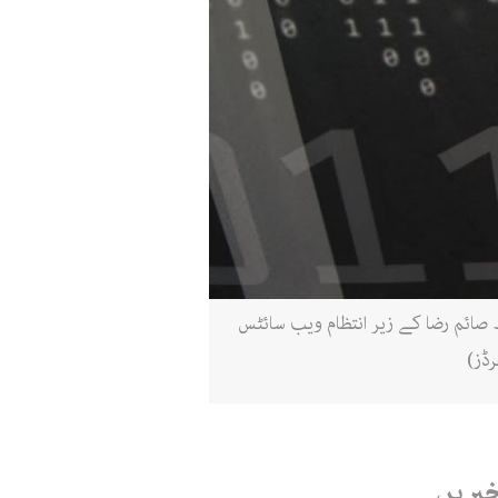
غام۔ صائم رضا کے زیر انتظام ویب سائٹس
ڈز)
خبریں