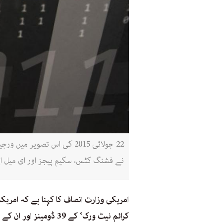
22 جولائی 2015 کی اس تصوی
نے فشنگ کٹس، سکیم پیجز اور ای میل 
امریکی وزارت انصاف کا کہنا ہے کہ امریک
کرائم نیٹ ورک‘ کے 39 ڈومینز اور ان کے سرورز کو ضبط کر لیا ہے۔