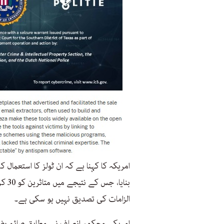
امریکہ کا کہنا ہے کہ ان ٹولز کا استعمال
بنای
الزامات کی تصدیق نہیں ہو سکی ہے۔
امریکی محکمہ انصاف نے مطابق صائم رضا