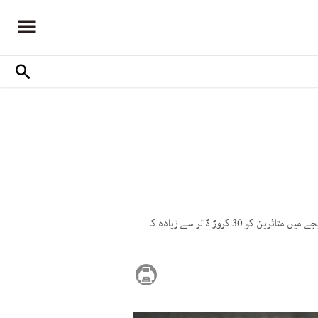
محکمہ انصاف کا کہنا ہے کہ ویب سائٹ ہیکنگ ٹولز کا استعمال کرتے ہوئے ملزمان نے متعدد امریکی شہریوں کو نشانہ بنایا، جس کے نتیجے میں متاثرین کو 30 کروڑ ڈالر سے زیادہ کا