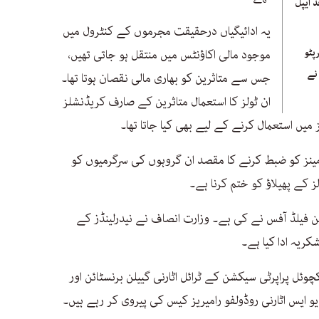
 ایپل
یہ ادائیگیاں درحقیقت مجرموں کے کنٹرول میں
پٹو
موجود مالی اکاؤنٹس میں منتقل ہو جاتی تھیں،
نے
جس سے متاثرین کو بھاری مالی نقصان ہوتا تھا۔
ان ٹولز کا استعمال متاثرین کے صارف کریڈنشلز
میں استعمال کرنے کے لیے بھی کیا جاتا تھا۔
مینز کو ضبط کرنے کا مقصد ان گروہوں کی سرگرمیوں کو
لز کے پھیلاؤ کو ختم کرنا ہے۔
 فیلڈ آفس نے کی ہے۔ وزارت انصاف نے نیدرلینڈز کے
شکریہ ادا کیا ہے۔
کچوئل پراپرٹی سیکشن کے ٹرائل اٹارنی گییلن برنسٹائن اور
س اٹارنی روڈولفو رامیریز کیس کی پیروی کر رہے ہیں۔