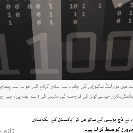
ر میں ورجینیا میں ہوم لینڈ سکیورٹی کی جانب سے سائبر کرائم کے حوالے سے پی
ایکسٹریکٹرز جیسے ٹولز کی فروخت کی تشہیر کی (اے ایف پی/ جے رچر
ہ نے ڈچ پولیس کے ساتھ مل کر ’پاکستان کے ایک سائبر
تازہ 