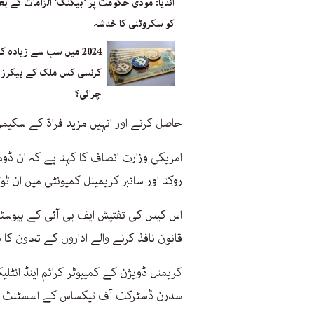
انڈیا: مودی حکومت پر ‘ہیکنگ‘ الزامات کے بعد
کو سکروٹنی کا خدشہ
2024 میں سب سے زیادہ کر
کرنسی کس ملک کے ہیکرز 
چرائی؟
حاصل کرنے اور انہیں مزید فراڈ کے سکیمز 
امریکی وزارت انصاف کا کہنا ہے کہ ان ڈو
روکنا اور سائبر کریمینل کمیونٹی میں ان ٹو
اس کیس کی تفتیش ایف بی آئی کے ہیوسٹن
قانون نافذ کرنے والے اداروں کے تعاون کا 
کریمنل ڈویژن کے کمپیوٹر کرائم اینڈ انٹلی
سدرن ڈسٹرکٹ آف ٹیکساس کے اسسٹنٹ یو ای