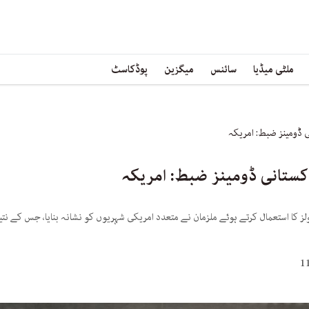
ملٹی میڈیا
سائنس
میگزین
پوڈکاسٹ