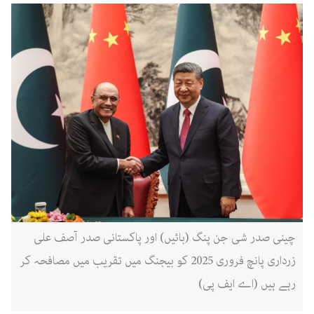
چینی صدر شی جن پنگ (بائیں) اور پاکستانی صدر آصف علی
زرداری پانچ فروری 2025 کو بیجنگ میں تقریب میں مصافحہ کر
رہے ہیں (اے ایف پی)