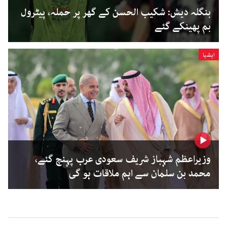
بنگلہ دیش: شکیب الحسن کے گھر پر حملہ، پیٹرول
بم پھینکے گئے
ایشیا
وزیراعظم شہباز شریف سعودی عرب پہنچ گئے،
محمد بن سلمان سے اہم ملاقات ہو گی