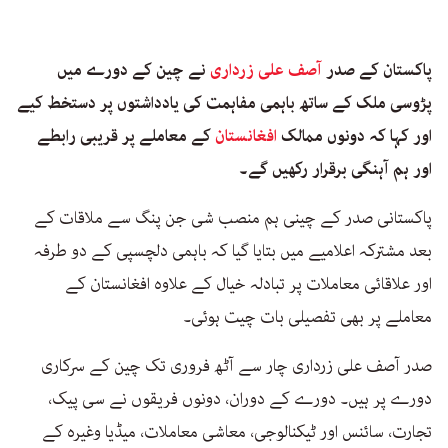
پاکستان کے صدر
آصف علی زرداری
نے چین کے دورے میں
پڑوسی ملک کے ساتھ باہمی مفاہمت کی یادداشتوں پر دستخط کیے
اور کہا کہ دونوں ممالک
افغانستان
کے معاملے پر قریبی رابطے
اور ہم آہنگی برقرار رکھیں گے۔
پاکستانی صدر کے چینی ہم منصب شی جن پنگ سے ملاقات کے
بعد مشترکہ اعلامیے میں بتایا گیا کہ باہمی دلچسپی کے دو طرفہ
اور علاقائی معاملات پر تبادلہ خیال کے علاوہ افغانستان کے
معاملے پر بھی تفصیلی بات چیت ہوئی۔
صدر آصف علی زرداری چار سے آٹھ فروری تک چین کے سرکاری
دورے پر ہیں۔ دورے کے دوران، دونوں فریقوں نے سی پیک،
تجارت، سائنس اور ٹیکنالوجی، معاشی معاملات، میڈیا وغیرہ کے