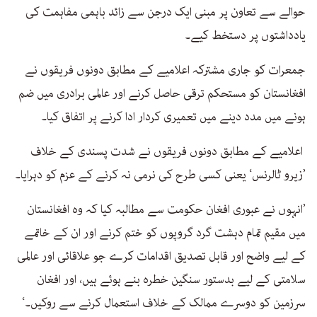
حوالے سے تعاون پر مبنی ایک درجن سے زائد باہمی مفاہمت کی
یادداشتوں پر دستخط کیے۔
جمعرات کو جاری مشترکہ اعلامیے کے مطابق دونوں فریقوں نے
افغانستان کو مستحکم ترقی حاصل کرنے اور عالمی برادری میں ضم
ہونے میں مدد دینے میں تعمیری کردار ادا کرنے پر اتفاق کیا۔
اعلامیے کے مطابق دونوں فریقوں نے شدت پسندی کے خلاف
’زیرو ٹالرنس‘ یعنی کسی طرح کی نرمی نہ کرنے کے عزم کو دہرایا۔
’انہوں نے عبوری افغان حکومت سے مطالبہ کیا کہ وہ افغانستان
میں مقیم تمام دہشت گرد گروپوں کو ختم کرنے اور ان کے خاتمے
کے لیے واضح اور قابل تصدیق اقدامات کرے جو علاقائی اور عالمی
سلامتی کے لیے بدستور سنگین خطرہ بنے ہوئے ہیں، اور افغان
سرزمین کو دوسرے ممالک کے خلاف استعمال کرنے سے روکیں۔‘