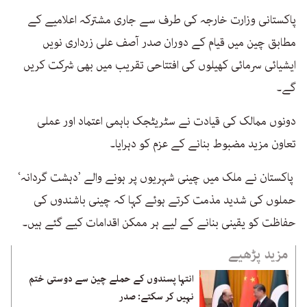
پاکستانی وزارت خارجہ کی طرف سے جاری مشترکہ اعلامیے کے
مطابق چین میں قیام کے دوران صدر آصف علی زرداری نویں
ایشیائی سرمائی کھیلوں کی افتتاحی تقریب میں بھی شرکت کریں
گے۔
دونوں ممالک کی قیادت نے سٹریٹجک باہمی اعتماد اور عملی
تعاون مزید مضبوط بنانے کے عزم کو دہرایا۔
پاکستان نے ملک میں چینی شہریوں پر ہونے والے ’دہشت گردانہ‘
حملوں کی شدید مذمت کرتے ہوئے کہا کہ چینی باشندوں کی
حفاظت کو یقینی بنانے کے لیے ہر ممکن اقدامات کیے گئے ہیں۔
مزید پڑھیے
انتہا پسندوں کے حملے چین سے دوستی ختم
نہیں کر سکتے: صدر