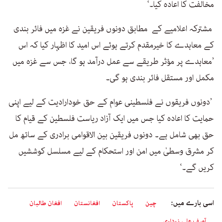
مخالفت کا اعادہ کیا۔‘
مشترکہ اعلامیے کے مطابق دونوں فریقین نے غزہ میں فائر بندی
کے معاہدے کا خیرمقدم کرتے ہوئے اس امید کا اظہار کیا کہ اس
’معاہدے پر مؤثر طریقے سے عمل درآمد ہو گا، جس سے غزہ میں
مکمل اور مستقل فائر بندی ہو گی۔
’دونوں فریقوں نے فلسطینی عوام کے حق خودارادیت کے لیے اپنی
حمایت کا اعادہ کیا جس میں ایک آزاد ریاست فلسطین کے قیام کا
حق بھی شامل ہے۔ دونوں فریقین بین الاقوامی برادری کے ساتھ مل
کر مشرق وسطیٰ میں امن اور استحکام کے لیے مسلسل کوششیں
کریں گے۔‘
اسی بارے میں:
چین
پاکستان
افغانستان
افغان طالبان
آصف علی زرداری