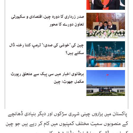
صدر زرداری کا دورہ چین، اقتصادی و سکیورٹی
تعاون دورے کا محور
چین کی ’خوشی کی صدی:‘ ٹرمپ کتنا رخنہ ڈال
سکتے ہیں؟
برطانوی اخبار میں سی پیک سے متعلق رپورٹ
مکمل جھوٹ: چین
پاکستان میں ہزاروں چینی شہری سڑکوں اور دیگر بنیادی ڈھانچے
کے منصوبوں سمیت مختلف کمپنیوں میں کام کر رہے ہیں جو چین