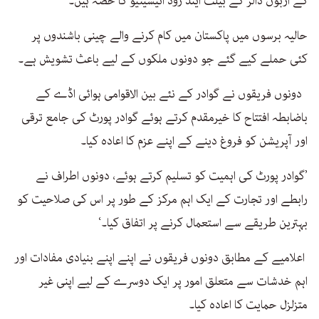
کے اربوں ڈالر کے بیلٹ اینڈ روڈ انیشیٹیو کا حصہ ہیں۔
حالیہ برسوں میں پاکستان میں کام کرنے والے چینی باشندوں پر
کئی حملے کیے گئے جو دونوں ملکوں کے لیے باعث تشویش ہے۔
دونوں فریقوں نے گوادر کے نئے بین الاقوامی ہوائی اڈے کے
باضابطہ افتتاح کا خیرمقدم کرتے ہوئے گوادر پورٹ کی جامع ترقی
اور آپریشن کو فروغ دینے کے اپنے عزم کا اعادہ کیا۔
’گوادر پورٹ کی اہمیت کو تسلیم کرتے ہوئے، دونوں اطراف نے
رابطے اور تجارت کے ایک اہم مرکز کے طور پر اس کی صلاحیت کو
بہترین طریقے سے استعمال کرنے پر اتفاق کیا۔‘
اعلامیے کے مطابق دونوں فریقوں نے اپنے اپنے بنیادی مفادات اور
اہم خدشات سے متعلق امور پر ایک دوسرے کے لیے اپنی غیر
متزلزل حمایت کا اعادہ کیا۔