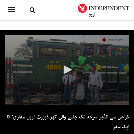
0
seconds
کراچی سے انڈین سرحد تک چلنے والی ’تھر ڈیزرٹ ٹرین سفاری‘ کا
of
7
ایک سفر
minutes,
35