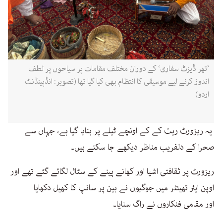
’تھر ڈیزٹ سفاری‘ کے دوران مختلف مقامات پر سیاحوں پر لطف
اندوز کرنے لیے موسیقی کا انتظام بھی کیا گیا تھا (تصویر: انڈپینڈنٹ
اردو)
یہ ریزورٹ ریت کے کے اونچے ٹیلے پر بنایا گیا ہے، جہاں سے
صحرا کے دلفریب مناظر دیکھے جا سکتے ہیں۔
ریزورٹ پر ثقافتی اشیا اور کھانے پینے کے سٹال لگائے گئے تھے اور
اوپن ایئر تھیئٹر میں جوگیوں نے بین پر سانپ کا کھیل دکھایا
اور مقامی فنکاروں نے راگ سنایا۔