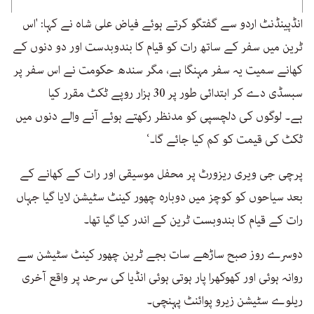
انڈپینڈنٹ اردو سے گفتگو کرتے ہوئے فیاض علی شاہ نے کہا: 'اس
ٹرین میں سفر کے ساتھ رات کو قیام کا بندوبدست اور دو دنوں کے
کھانے سمیت یہ سفر مہنگا ہے، مگر سندھ حکومت نے اس سفر پر
سبسڈی دے کر ابتدائی طور پر 30 ہزار روپے ٹکٹ مقرر کیا
ہے۔ لوگوں کی دلچسپی کو مدنظر رکھتے ہوئے آنے والے دنوں میں
ٹکٹ کی قیمت کو کم کیا جائے گا۔‘
پرچی جی ویری ریزورٹ پر محفل موسیقی اور رات کے کھانے کے
بعد سیاحوں کو کوچز میں دوبارہ چھور کینٹ سٹیشن لایا گیا جہاں
رات کے قیام کا بندوبست ٹرین کے اندر کیا گیا تھا۔
دوسرے روز صبح ساڑھے سات بجے ٹرین چھور کینٹ سٹیشن سے
روانہ ہوئی اور کھوکھرا پار ہوتی ہوئی انڈیا کی سرحد پر واقع آخری
ریلوے سٹیشن زیرو پوائنٹ پہنچی۔