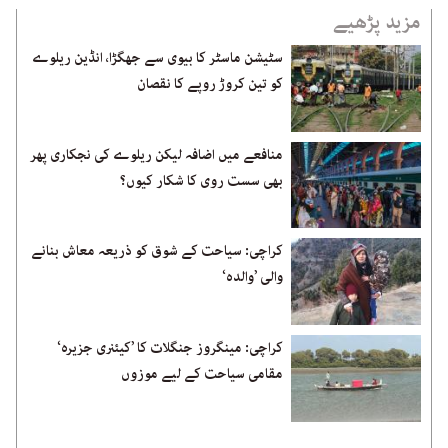
مزید پڑھیے
سٹیشن ماسٹر کا بیوی سے جھگڑا، انڈین ریلوے
کو تین کروڑ روپے کا نقصان
منافعے میں اضافہ لیکن ریلوے کی نجکاری پھر
بھی سست روی کا شکار کیوں؟
کراچی: سیاحت کے شوق کو ذریعہ معاش بنانے
والی ’والدہ‘
کراچی: مینگروز جنگلات کا ’کیئنری جزیرہ‘
مقامی سیاحت کے لیے موزوں