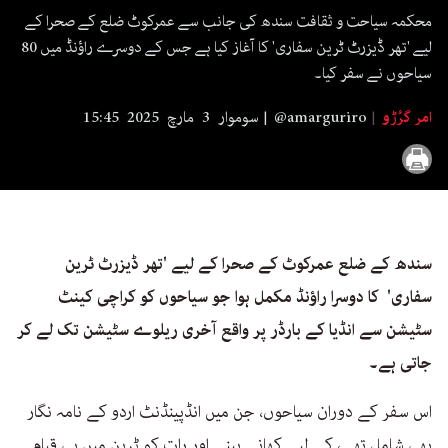
seconds
محکمہ سیاحت و ثقافت سندھ کی جانب سے عمرکوٹ ضلع کے صحرا کے
لیے 'تھر ڈیزرٹ ٹرین سفاری' کا آغاز کیا ہے جس کے دوسرے راؤنڈ میں 80
سیاحوں نے سفر کیا۔
امر گرُڑو
@amarguriro
سوموار 3 مارچ 2025 15:45
سندھ کے ضلع عمرکوٹ کے صحرا کے لیے 'تھر ڈیزرٹ ٹرین
سفاری' کا دوسرا راؤنڈ مکمل ہوا جو سیاحوں کو کراچی کینٹ
سٹیشن سے انڈیا کے بارڈر پر واقع آخری ریلوے سٹیشن تک لے کر
جاتی ہے۔
اس سفر کے دوران سیاحوں، جن میں انڈپینڈنٹ اردو کے نامہ نگار
بھی شامل تھے، کے لیے کھانے پینے اور رات کو ٹرین میں ہی قیام