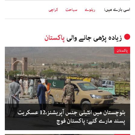
اسی بارے میں:
ریلوے
سیاحت
کراچی
زیادہ پڑھی جانے والی
پاکستان
پاکستان
بلوچستان میں انٹیلی جنس آپریشنز،12 عسکریت
پسند مارے گئے: پاکستان فوج