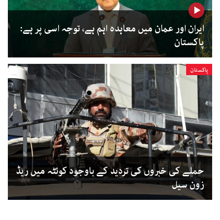
ایران اور عمان میں معاہدہ اہم ہے، توجہ اسی پر ہے:
پاکستان
پاکستان
حملے کی خبروں کی تردید کے باوجود کوئٹہ میں ریڈ
زون سیل