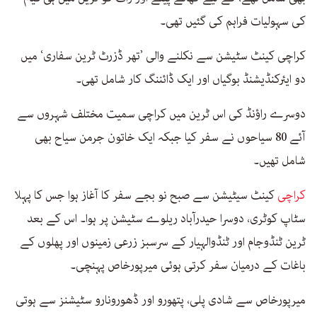
کی سہولیات فراہم کی گئیں تھی۔
کراچی کینٹ سٹیشن سے نکلنے والی ’تھر ڈزرٹ ٹرین سفاری‘ میں
دو ایئرکنڈیشنڈ بوگیاں اور ایک ڈائننگ کار شامل تھی۔
دوسرے راؤنڈ کی اس ٹرین میں کراچی سمیت مختلف شہروں سے
آئے 80 سیاحوں نے سفر کیا جبکہ ایک خاتون جرمن سیاح بھی
شامل تھیں۔
کراچی
کینٹ سیٹیشن سے صبح نو بجے سفر کا آغاز ہوا جس کا پہلا
سٹاپ کوٹری، دوسرا حیدرآباد ریلوے سٹیشن پر ہوا۔ اس کے بعد
ٹرین ٹنڈوجام اور ٹنڈوالہیار کے سرسبز زرعی زمینوں اور پھلوں کے
باغات کے درمیان سفر کرتی ہوئی میرپورخاص پہنچی۔
میرپورخاص سے شادی پلی، پتھورو اور ڈھورونارو سٹیشنز سے ہوتی