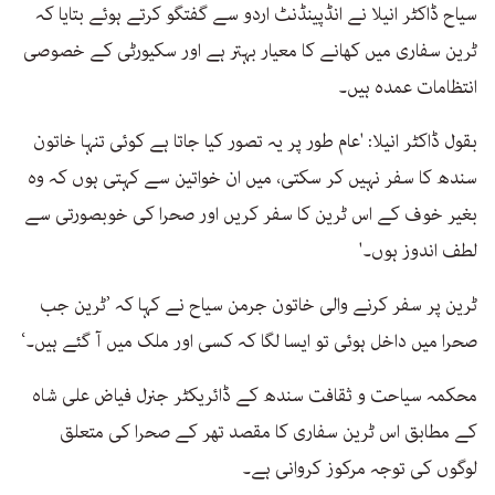
سیاح ڈاکٹر انیلا نے انڈپینڈنٹ اردو سے گفتگو کرتے ہوئے بتایا کہ
ٹرین سفاری میں کھانے کا معیار بہتر ہے اور سکیورٹی کے خصوصی
انتظامات عمدہ ہیں۔
بقول ڈاکٹر انیلا: 'عام طور پر یہ تصور کیا جاتا ہے کوئی تنہا خاتون
سندھ کا سفر نہیں کر سکتی، میں ان خواتین سے کہتی ہوں کہ وہ
بغیر خوف کے اس ٹرین کا سفر کریں اور صحرا کی خوبصورتی سے
لطف اندوز ہوں۔'
ٹرین پر سفر کرنے والی خاتون جرمن سیاح نے کہا کہ ’ٹرین جب
صحرا میں داخل ہوئی تو ایسا لگا کہ کسی اور ملک میں آ گئے ہیں۔‘
محکمہ سیاحت و ثقافت سندھ کے ڈائریکٹر جنرل فیاض علی شاہ
کے مطابق اس ٹرین سفاری کا مقصد تھر کے صحرا کی متعلق
لوگوں کی توجہ مرکوز کروانی ہے۔