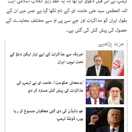
ٹرمپ نے اس قبل دعوی کیا تھا کہ یہ خط رہبر انقلاب اسلامی آیت
اللہ العظمی سید علی خامنہ ای کے نام لکھا گیا ہے جس میں ان کے
بقول ایران کو مذاکرات اور جے سی پی او سے مختلف معاہدے کے
حصول کی پیش کش کی گئی ہے۔
مزید پڑھیے
امریکہ سے مذاکرات کے لیے تیار لیکن دباؤ کے
تحت نہیں: ایران
’بدمعاش حکومت‘: خامنہ ای نے ٹرمپ کی
مذاکرات کی پیش کش مسترد کر دی
جو بائیڈن کی دی گئی معافیاں منسوخ کر رہا
ہوں: ڈونلڈ ٹرمپ