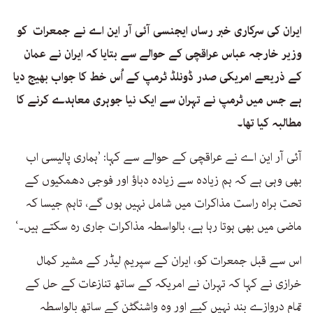
ایران کی سرکاری خبر رساں ایجنسی آئی آر این اے نے جمعرات کو
وزیر خارجہ عباس عراقچی کے حوالے سے بتایا کہ ایران نے عمان
کے ذریعے امریکی صدر ڈونلڈ ٹرمپ کے اُس خط کا جواب بھیج دیا
ہے جس میں ٹرمپ نے تہران سے ایک نیا جوہری معاہدے کرنے کا
مطالبہ کیا تھا۔
آئی آر این اے نے عراقچی کے حوالے سے کہا: ’ہماری پالیسی اب
بھی وہی ہے کہ ہم زیادہ سے زیادہ دباؤ اور فوجی دھمکیوں کے
تحت براہ راست مذاکرات میں شامل نہیں ہوں گے، تاہم جیسا کہ
ماضی میں بھی ہوتا رہا ہے، بالواسطہ مذاکرات جاری رہ سکتے ہیں۔‘
اس سے قبل جمعرات کو، ایران کے سپریم لیڈر کے مشیر کمال
خرازی نے کہا کہ تہران نے امریکہ کے ساتھ تنازعات کے حل کے
تمام دروازے بند نہیں کیے اور وہ واشنگٹن کے ساتھ بالواسطہ