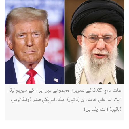
سات مارچ 2025 کے تصویری مجموعے میں ایران کے سپریم لیڈر
آیت اللہ علی خامنہ ای (دائیں) جبکہ امریکی صدر ڈونلڈ ٹرمپ
(بائیں) (اے ایف پی)