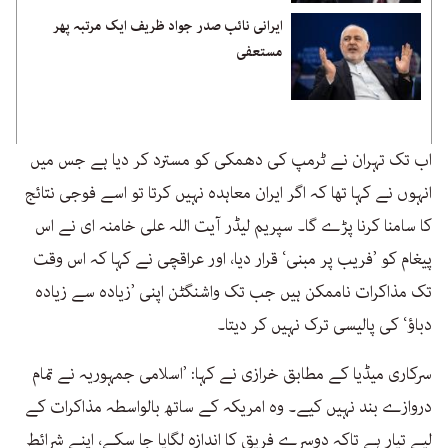
ایرانی نائب صدر جواد ظریف ایک مرتبہ پھر
مستعفی
اب تک تہران نے ٹرمپ کی دھمکی کو مسترد کر دیا ہے جس میں
انہوں نے کہا تھا کہ اگر ایران معاہدہ نہیں کرتا تو اسے فوجی نتائج
کا سامنا کرنا پڑے گا۔ سپریم لیڈر آیت اللہ علی خامنہ ای نے اس
پیغام کو ’فریب پر مبنی‘ قرار دیا، اور عراقچی نے کہا کہ اس وقت
تک مذاکرات ناممکن ہیں جب تک واشنگٹن اپنی ’زیادہ سے زیادہ
دباؤ‘ کی پالیسی ترک نہیں کر دیتا۔
سرکاری میڈیا کے مطابق خرازی نے کہا: ’اسلامی جمہوریہ نے تمام
دروازے بند نہیں کیے۔ وہ امریکہ کے ساتھ بالواسطہ مذاکرات کے
لیے تیار ہے تاکہ دوسرے فریق کا اندازہ لگایا جا سکے، اپنے شرائط