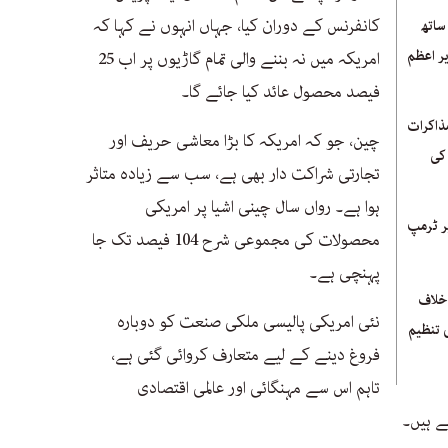
کانفرنس کے دوران کیا، جہاں انہوں نے کہا کہ
ساتھ
یر اعظم
امریکہ میں نہ بننے والی تمام گاڑیوں پر اب 25
فیصد محصول عائد کیا جائے گا۔
مذاکرات
چین، جو کہ امریکہ کا بڑا معاشی حریف اور
ک کی
تجارتی شراکت دار بھی ہے، سب سے زیادہ متاثر
ہوا ہے۔ رواں سال چینی اشیا پر امریکی
قامات پر ٹرمپ
محصولات کی مجموعی شرح 104 فیصد تک جا
پہنچی ہے۔
خلاف
نئی امریکی پالیسی ملکی صنعت کو دوبارہ
 تنظیم
فروغ دینے کے لیے متعارف کروائی گئی ہے،
تاہم اس سے مہنگائی اور عالمی اقتصادی
ے ہیں۔