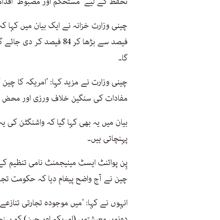
تحفظ کے لیے ’مستحکم اور مضبوط‘ اقدا
گا۔
چینی وزارت نے مزید کہا: ’امریکہ کا چی
مفادات کی سنگین خلاف ورزی اور محض غل
بیان میں یہ بھی کہا گیا کہ واشنگٹن کی یہ
پہنچاتی ہیں۔
پِن پوائنٹ ایسٹ مینیجمنٹ نامی تنظیم ک
چین نے آج واضح پیغام دیا کہ حکومت تجار
انہوں نے کہا: ’میں موجودہ تجارتی تنازعے
دونوں معیشتوں (امریکہ اور چین) کو پہنچن