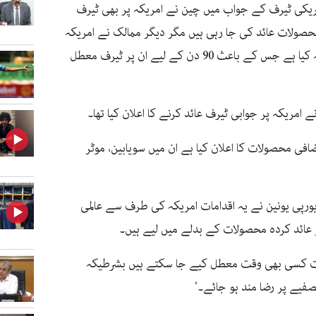
مریکی ٹیرف کے جواب میں چین نے امریکہ پر بھی ٹیرف
صولات عائد کی جا رہی ہیں مگر دیگر ممالک نے امریکہ
کے ساتھ معاملات حل کرنے کے لیے رابطہ کیا ہے جس کے باعث 90 دن کے لیے ان پر ٹیرف معطل
امریکہ پر جوابی ٹیرف عائد کرنے کا اعلان کیا تھا۔
فی محصولات کا اعلان کیا ہے ان میں سویابین، موٹر
ہوں گے۔ یورپی یونین نے یہ اقدامات امریکہ کی طرف سے عالمی
ر عائد کردہ محصولات کے بدلے میں لیے ہیں۔
مات کسی بھی وقت معطل کیے جا سکتے ہیں بشرطیکہ
صفیے پر رضا مند ہو جائے۔‘