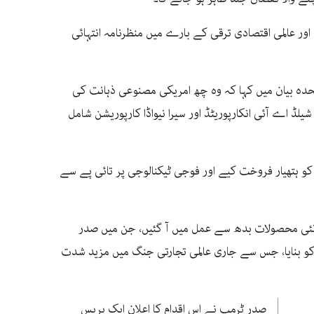
 اور عالمی اقتصادی ترقی کے بارے میں منظرنامہ انتہائی
دہ بیان میں کہا کہ وہ چھ امریکی مصنوعی ذہانت کی
 اے آئی انکارپوریٹڈ اور سیرا نیواڈا کارپوریشن شامل
ن کو ہتھیار فروخت کیے اور فوجی ٹیکنالوجی پر تائی پے سے
شتوں کے خلاف نئی محصولات بدھ سے عمل میں آ گئیں، جن میں صدر
 بنایا، جس سے جاری عالمی تجارتی جنگ میں مزید شدت
صدر ٹرمپ نے اس اقدام کا اعلان ایک پریس