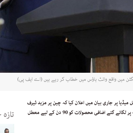
یڈیا پر جاری بیان میں اعلان کیا کہ چین پر مزید ٹیرف
عائد کیے جا رہے ہیں جب کہ باقی ممالک پر لگائے گئے اضافی محصولات کو 90 دن کے لیے معطل
تازہ 