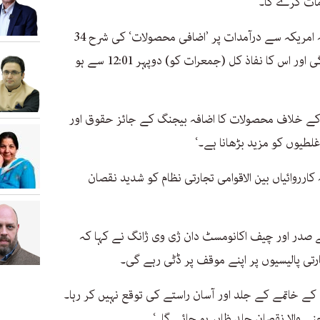
مات کرے گا۔
چینی وزارت خزانہ نے ایک بیان میں کہا کہ امریکہ سے درآمدات پر ’اضافی محصولات‘ کی شرح 34
فیصد سے بڑھا کر 84 فیصد کر دی جائے گی اور اس کا نفاذ کل (جمعرات کو) دوپہر 12:01 سے ہو
ن کے خلاف محصولات کا اضافہ بیجنگ کے جائز حقوق اور
طیوں کو مزید بڑھانا ہے۔‘
 کارروائیاں بین الاقوامی تجارتی نظام کو شدید نقصان
ے صدر اور چیف اکانومسٹ دان ژی وی ژانگ نے کہا کہ
تی پالیسیوں پر اپنے موقف پر ڈٹی رہے گی۔
 کے خاتمے کے جلد اور آسان راستے کی توقع نہیں کر رہا۔
ے والا نقصان جلد ظاہر ہو جائے گا۔‘