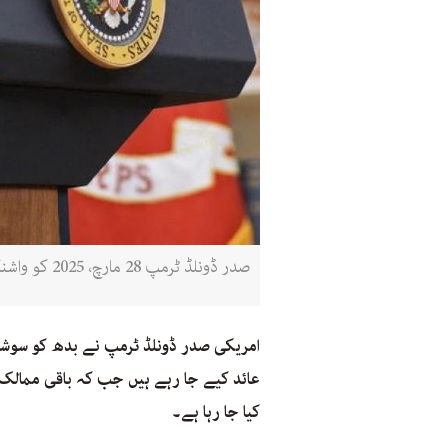
صدر ڈونلڈ ٹرمپ 28 مارچ، 2025 کو واشنگٹن میں واقع وائٹ ہاؤس میں خطاب کر رہے ہیں (اے ایف پی)
امریکی صدر ڈونلڈ ٹرمپ نے بدھ کو سوشل م
کیا جا رہا ہے۔