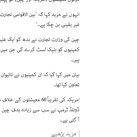
انہوں نے مزید کہا کہ ’بین الاقوامی تجارت
غیر یقینی بن چکا ہے۔‘
چین کی وزارت تجارت نے بدھ کو ایک علیح
کمپنیوں کو بلیک لسٹ کرے گی جن میں شیلڈ
ہیں۔
بیان میں کہا گیا کہ ان کمپنیوں نے تائیوا
تعاون کیا تھا۔
امریکہ کی تقریباً 60 معی
ڈونلڈ ٹرمپ نے سب سے زیادہ ہدف چین کو
آ گئی ہے۔
مزید پڑھیے