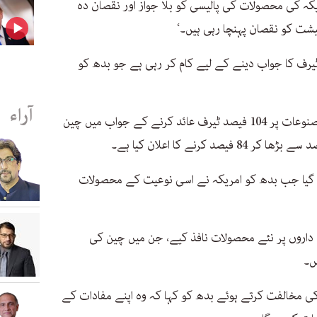
ریکہ کی محصولات کی پالیسی کو بلا جواز اور نقصان دہ
شت کو نقصان پہنچا رہی ہیں۔‘
اس 20 فیصد امریکی ٹیرف کا جواب دینے کے لیے کام کر رہی ہے جو بدھ کو
آراء
اس سے قبل صدر ڈونلڈ ٹرمپ کے چینی مصنوعات پر 104 فیصد ٹیرف عائد کرنے کے جواب میں چین
یا گیا جب بدھ کو امریکہ نے اسی نوعیت کے محصولات
داروں پر نئے محصولات نافذ کیے، جن میں چین کی
مخالفت کرتے ہوئے بدھ کو کہا کہ وہ اپنے مفادات کے