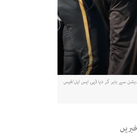
 نہ صرف پلے آف مرحلے میں جگہ بنائی بلکہ دفاعی چیمپئن لاہور قلندرز کو بھی 11ویں ایڈیشن سے باہر کر دیا (پی ایس ایل/فیس
خبریں