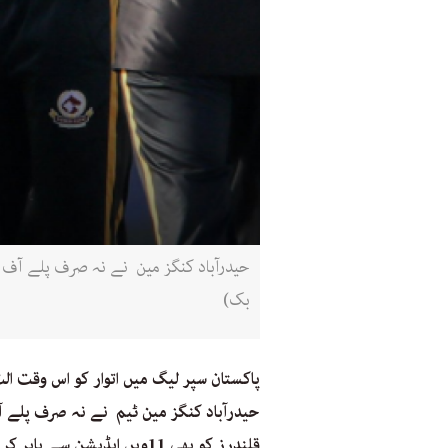
بک)
پاکستان سپر لیگ میں اتوار کو اس وقت الٹ
حیدرآباد کنگز مین ٹیم نے نہ صرف پلے آ
قلندرز کو بھی 11ویں ایڈیشن سے باہر کر دیا۔