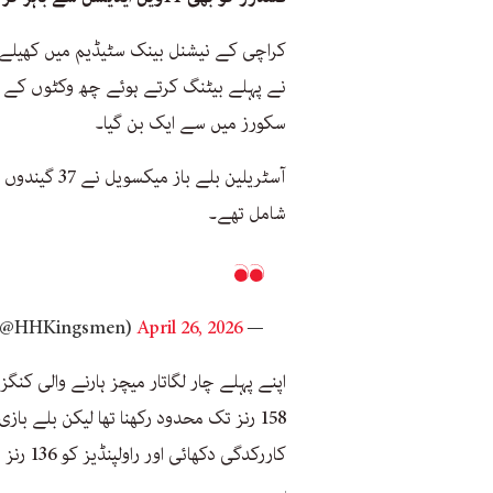
کراچی کے نیشنل بینک سٹیڈیم میں کھیلے گ
سکورز میں سے ایک بن گیا۔
شامل تھے۔
April 26, 2026
— Hyderabad Kingsmen (@HHKingsmen)
اپنے پہلے چار لگاتار میچز ہارنے والی کن
158 رنز تک محدود رکھنا تھا لیکن بلے ب
کاررکدگی دکھائی اور راولپنڈیز کو 136 رنز تک محدود کر کے 108 رنز کے بڑے مارجن ہرا دیا۔