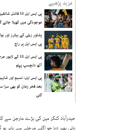
مزید پڑھیے
پی ایس ایل 11 فائنل شا
موجودگی میں کھیلا جائے گا
پشاور زلمی کے بیٹرز اور بول
پی ایس ایل پر راج
پی ایس ایل 11 کے لاہ
آٹھ دلچسپ پہلو
پی ایس ایل: نسیم اور شاہی
بعد فخر زمان کو بھی سزا سن
گئی
حیدرآباد کنگز مین کی بڑے مارجن سے کامیا
پانی پھیر دیا جو اگلے مرحلے سے باہر ہو 