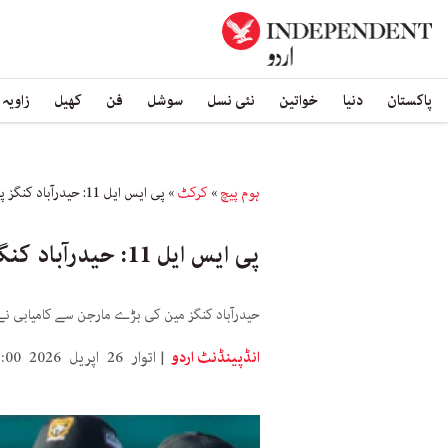
پاکستان
دنیا
خواتین
نئی نسل
سوشل
فن
کھیل
زاویہ
ہوم پیچ
»
کرکٹ
»
پی ایس ایل 11: حیدرآباد کنگز پلے آف میں، لاہور قلندرز ایونٹ سے باہر
پی ایس ایل 11: حیدرآباد کنگز پلے آف میں، لاہور قلندرز ایونٹ سے باہر
حیدرآباد کنگز مین کی بڑے مارجن سے کامیابی نے تی
انڈپینڈنٹ اردو
اتوار 26 اپریل 2026 21:00