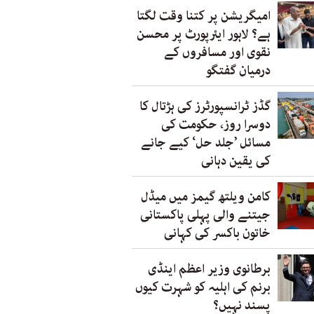
امیگریشن پر کتنا وقت لگتا
ہے؟ لاہور ایئرپورٹ پر محسن
نقوی اور مسافروں کے
درمیان گفتگو
گڈز ٹرانسپورٹرز کی ہڑتال کا
دوسرا روز، حکومت کی
مسائل ’جلد حل‘ کیے جانے
کی یقین دہانی
کامن ویلتھ گیمز میں میڈل
جیتنے والی پہلی پاکستانی
خاتون باکسر کی کہانی
برطانوی وزیر اعظم اینڈی
برنم کی اہلیہ کو شہرت کیوں
پسند نہیں؟