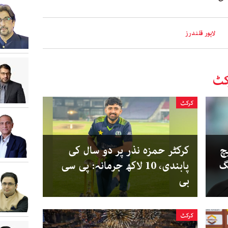
لاہور قلندرز
کٹ
کرکٹ
چ
کرکٹر حمزہ نذر پر دو سال کی
گ
پابندی، 10 لاکھ جرمانہ: پی سی
بی
کرکٹ