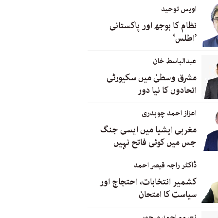
اویس توحید
نظام کا بوجھ اور پاکستانی
’اطلس‘
عبدالباسط خان
مشرق وسطیٰ میں سکیورٹی
اتحادوں کا نیا دور
اعزاز احمد چوہدری
مغربی ایشیا میں ایسی جنگ
جس میں کوئی فاتح نہیں
ڈاکٹر راجہ قیصر احمد
کشمیر انتخابات، احتجاج اور
سیاست کا امتحان
نعیمہ احمد مہجور