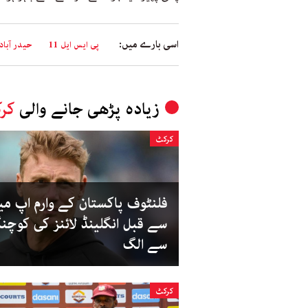
اسی بارے میں:
پی ایس ایل 11
حیدر آباد
زیادہ پڑھی جانے والی
کر
کرکٹ
فلنٹوف پاکستان کے وارم اپ می
سے قبل انگلینڈ لائنز کی کوچن
سے الگ
کرکٹ