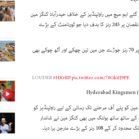
ئے اہم میچ میں راولپنڈیز کے خلاف حیدرآباد کنگز مین
نے پہلے بیٹنگ کرتے ہوئے چھ وکٹوں کے نقصان پر 245 رنز کا ہدف دیا جو ٹورنامنٹ کے بڑے
آسٹریلین بلے باز میکسویل نے 37 گیندوں پر 70 رنز جوڑے جن میں تین چھکے اور آٹھ چوکے بھی
LOUDER
#HKvRP
pic.twitter.com/70GkiIJ9PE
گز مین کو پلے آف مرحلے تک رسائی کے لیے راولپنڈیز کو
ازی کے ساتھ ساتھ بولنگ میں بھی کنگز مین نے شاندار