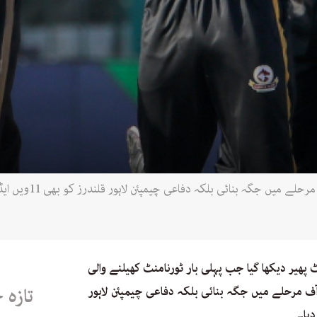
حیدرآباد کنگز مین نے
 پھیر دیکھا گیا جب پہلی بار ٹورنامنٹ کھیلنے والی
ف مرحلے میں جگہ بنائی بلکہ دفاعی چیمپئن لاہور
تازہ 