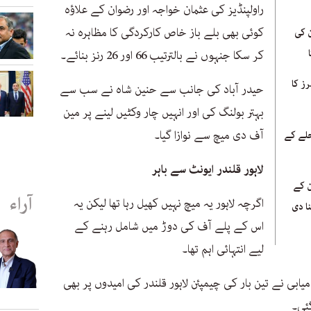
راولپنڈیز کی عثمان خواجہ اور رضوان کے علاؤہ
کوئی بھی بلے باز خاص کارکردگی کا مظاہرہ نہ
ئقین کی
کر سکا جنہوں نے بالترتیب 66 اور 26 رنز بنائے۔
رز کا
حیدر آباد کی جانب سے حنین شاہ نے سب سے
بہتر بولنگ کی اور انہیں چار وکٹیں لینے پر مین
آف دی میچ سے نوازا گیا۔
ور مرحلے کے
لاہور قلندر ایونٹ سے باہر
ن کے
آراء
اگرچہ لاہور یہ میچ نہیں کھیل رہا تھا لیکن یہ
ا دی
اس کے پلے آف کی دوڑ میں شامل رہنے کے
لیے انتہائی اہم تھا۔
بی نے تین بار کی چیمپئن لاہور قلندر کی امیدوں پر بھی
گئی۔