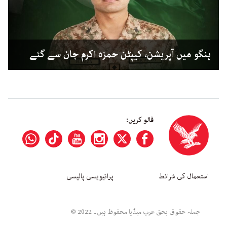
ہنگو میں آپریشن، کیپٹن حمزہ اکرم جان سے گئے
فالو کریں:
استعمال کی شرائط
پرائیویسی پالیسی
جملہ حقوق بحق عرب میڈیا محفوظ ہیں۔ 2022 ©