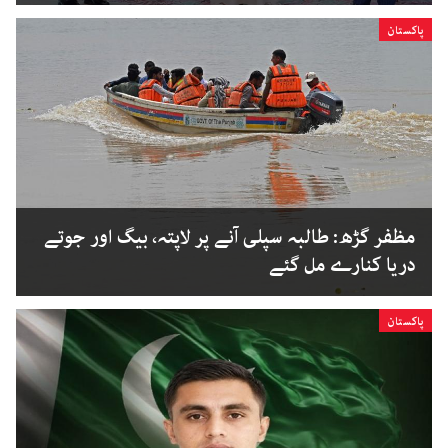
پاکستان
مظفر گڑھ: طالبہ سپلی آنے پر لاپتہ، بیگ اور جوتے
دریا کنارے مل گئے
پاکستان