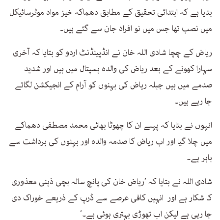
بتایا ہے کہ ابتدائی تحقیق کے مطابق دھماکہ خیز مواد موٹرسائیکل
میں نصب تھا جس میں نو افراد جان سے گئے ہیں۔
ریاض کے چچا شادی اللہ خان نے انڈپینڈنٹ اردو کو بتایا کہ آخری
سہارا کھونے کے بعد ریاض کی والدہ ہسپتال میں ہیں اور شدید
صدمے میں ہیں جبلہ ریاض کی بہنوں کو آرام کے انجیکشن لگائے
جا رہے ہیں۔
انہوں نے بتایا کہ پہلے ان کا چھوٹا بھائی محمد مصطفی دھماکے
میں چلا گیا اور اب ریاض کا صدمہ والدہ اور بہنوں کی برداشت سے
باہر ہے۔
شادی اللہ نے بتایا کہ ’ریاض خان کی پانچ سالہ بچی ذہنی معذوری
کا شکار ہے اور انہیں کافی عرصے سے ڈرپ کے ذریعے خوراک دی
جا رہی ہے لیکن اب تھوڑی بہتری ہوئی ہے۔‘