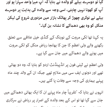
گیا تو دوسرے بیٹے کو والدہ نے بتایا کہ آپ میرا واحد سہارا ہو اور
آپ کو کھونا نہیں چاہتی، اسی وجہ سے والدہ کی ہدایت پر دوسرے
بیٹے نے نوکری چھوڑ کر پھاٹک بازار میں مزدوری شروع کی لیکن
منگل کو وہ بھی دھماکے کا نشانہ بن گیا۔‘
یہ کہنا تھا لکی مروت کے نورنگ کے گنڈی خیل علاقے سے تعلق
رکھنے والے ولی اعظم کا جن کا بھانجا ریاض منگل کو لکی مروت
میں ہونے والے دھماکے میں جان سے گیا ہے۔
ولی اعظم نے ٹیلی فون پر انڈپینڈنٹ اردو کو بتایا کہ وہ دو بھائی
تھے اور دونوں ایف سی میں ملازم تھے جبکہ ان کے والد چند ماہ
پہلے بیماری کی وجہ سے وفات پا گئے ہیں۔
انہوں نے بتایا کہ ’تقریباً چار ماہ پہلے ان کا ایک بھائی دھماکے میں
جان سے گیا تھا تو اس کے بعد والدہ کے اصرار پر ریاض نے سرکاری