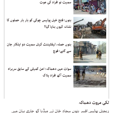
سمیت نو افراد کی موت
بنوں: فتح خیل پولیس چوکی کو بار بار حملوں کا
نشانہ کیوں بنایا گیا؟
بنوں حملہ، لیفٹیننٹ کرنل سمیت دو اہلکار جان
سے گئے: فوج
سوات میں دھماکہ: امن کمیٹی کے سابق سربراہ
سمیت آٹھ افراد ہلاک
لکی مروت دھماکہ
ریجنل پولیس افسر بنوں سجاد خان نے میڈیا کو جاری بیان میں