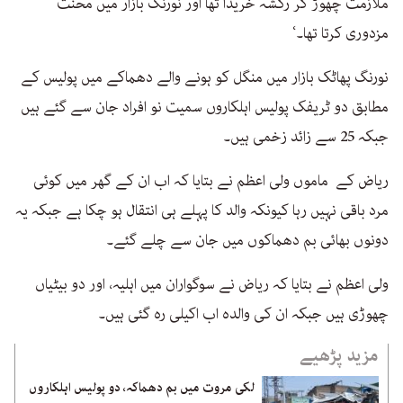
ملازمت چھوڑ کر رکشہ خریدا تھا اور نورنگ بازار میں محنت
مزدوری کرتا تھا۔‘
نورنگ پھاٹک بازار میں منگل کو ہونے والے دھماکے میں پولیس کے
مطابق دو ٹریفک پولیس اہلکاروں سمیت نو افراد جان سے گئے ہیں
جبکہ 25 سے زائد زخمی ہیں۔
ریاض کے ماموں ولی اعظم نے بتایا کہ اب ان کے گھر میں کوئی
مرد باقی نہیں رہا کیونکہ والد کا پہلے ہی انتقال ہو چکا ہے جبکہ یہ
دونوں بھائی بم دھماکوں میں جان سے چلے گئے۔
ولی اعظم نے بتایا کہ ریاض نے سوگواران میں اہلیہ، اور دو بیٹیاں
چھوڑی ہیں جبکہ ان کی والدہ اب اکیلی رہ گئی ہیں۔
مزید پڑھیے
لکی مروت میں بم دھماکہ، دو پولیس اہلکاروں