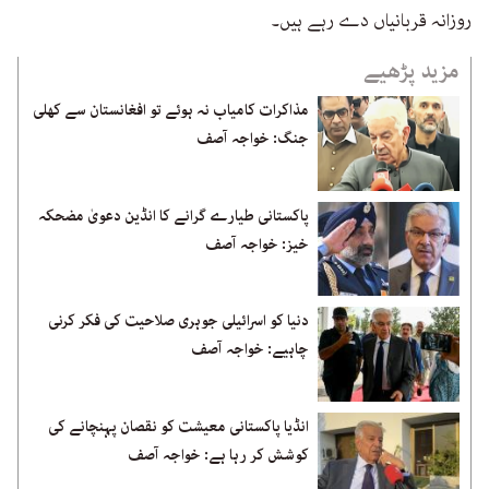
روزانہ قربانیاں دے رہے ہیں۔
مزید پڑھیے
مذاکرات کامیاب نہ ہوئے تو افغانستان سے کھلی
جنگ: خواجہ آصف
پاکستانی طیارے گرانے کا انڈین دعویٰ مضحکہ
خیز: خواجہ آصف
دنیا کو اسرائیلی جوہری صلاحیت کی فکر کرنی
چاہیے: خواجہ آصف
انڈیا پاکستانی معیشت کو نقصان پہنچانے کی
کوشش کر رہا ہے: خواجہ آصف