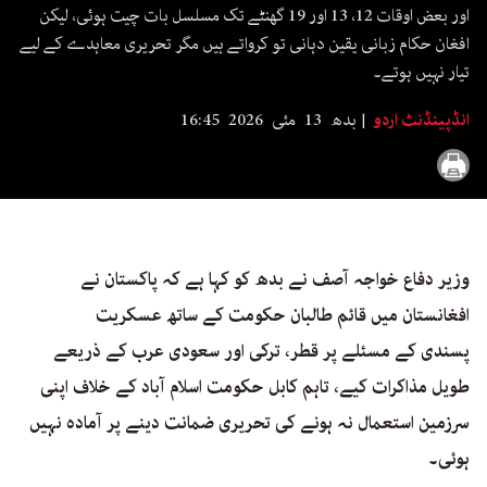
اور بعض اوقات 12، 13 اور 19 گھنٹے تک مسلسل بات چیت ہوئی، لیکن
افغان حکام زبانی یقین دہانی تو کرواتے ہیں مگر تحریری معاہدے کے لیے
تیار نہیں ہوتے۔
انڈپینڈنٹ اردو
بدھ 13 مئی 2026 16:45
وزیر دفاع خواجہ آصف نے بدھ کو کہا ہے کہ پاکستان نے
افغانستان میں قائم طالبان حکومت کے ساتھ عسکریت
پسندی کے مسئلے پر قطر، ترکی اور سعودی عرب کے ذریعے
طویل مذاکرات کیے، تاہم کابل حکومت اسلام آباد کے خلاف اپنی
سرزمین استعمال نہ ہونے کی تحریری ضمانت دینے پر آمادہ نہیں
ہوئی۔