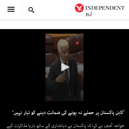
0
seconds
’کابل پاکستان پر حملے نہ ہونے کی ضمانت دینے کو تیار نہیں‘
of
56
seconds
خواجہ آصف نے کہا کہ پاکستان نے دیانتداری کے ساتھ بارہا مذاکرات کیے