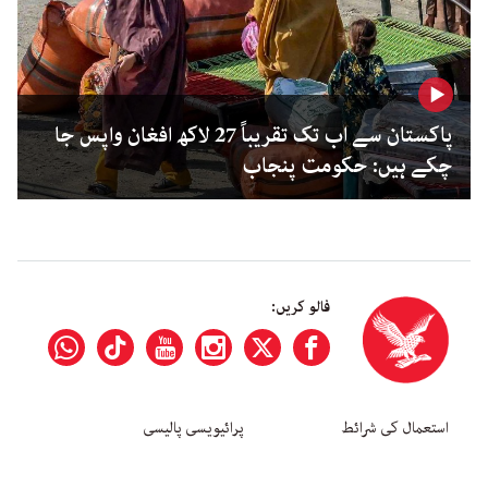
پاکستان سے اب تک تقریباً 27 لاکھ افغان واپس جا
چکے ہیں: حکومت پنجاب
فالو کریں:
استعمال کی شرائط
پرائیویسی پالیسی