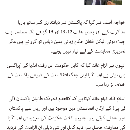
خواجہ آصف نے کہا کہ پاکستان نے دیانتداری کے ساتھ بارہا
مذاکرات کیے اور بعض اوقات 12، 13 اور 19 گھنٹے تک مسلسل بات
چیت ہوئی، لیکن افغان حکام زبانی یقین دہانی تو کرواتے ہیں مگر
تحریری معاہدے کے لیے تیار نہیں ہوتے۔
انہوں نے الزام عائد کیا کہ کابل حکومت اس وقت انڈیا کی ’پراکسی‘
بنی ہوئی ہے اور انڈیا اپنی جنگ افغانستان کے ذریعے پاکستان کے
خلاف لڑ رہا ہے۔
اسلام آباد الزام عائد کرتا ہے کہ کالعدم تحریک طالبان پاکستان (ٹی
ٹی پی) کے ارکان افغانستان میں موجود ہیں اور وہاں سے پاکستان
میں حملے کرتے ہیں، جنہیں افغان حکومت کی سرپرستی اور انڈیا
کی معاونت حاصل ہے، تاہم کابل اور نئی دہلی ان الزامات کی تردید