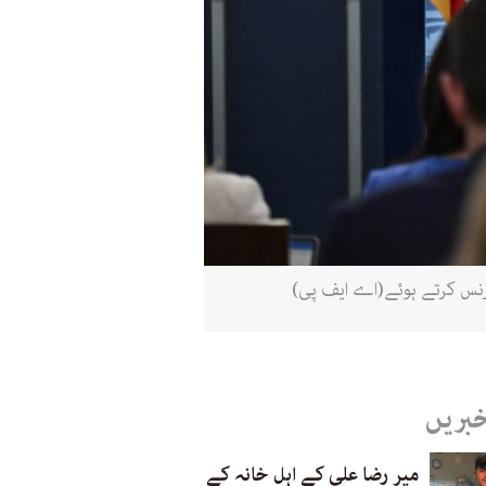
خبریں
میر رضا علی کے اہل خانہ کے