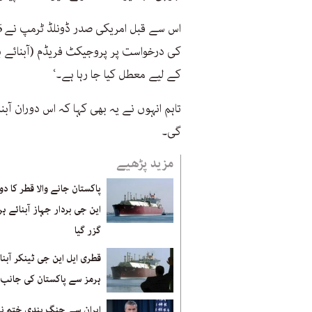
کی درخواست پر پروجیکٹ فریڈم (آبنائے
کے لیے معطل کیا جا رہا ہے۔‘
تاہم انہوں نے یہ بھی کہا کہ اس دوران آبنا
گی۔
مزید پڑھیے
پاکستان جانے والا قطر کا دوس
این جی بردار جہاز آبنائے ہ
گزر گیا
قطری ایل این جی ٹینکر آبنا
ہرمز سے پاکستان کی جانب 
ایران سے جنگ بندی ختم ن