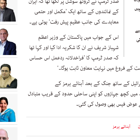
صدر ٹرمپ نے ٹروتھ سوشل پر لکھا تھا کہ ایران
ہیں
کے نمائندوں کے ساتھ ایک ’مکمل اور حتمی
معاہدے کی جانب عظیم پیش رفت‘ ہوئی ہے۔
یے
اس کے جواب میں پاکستان کے وزیر اعظم
کی
شہباز شریف نے ان کا شکریہ ادا کیا اور کہا تھا
کہ صدر ٹرمپ کا ’فراخدلانہ ردعمل اس حساس
ت کے فروغ میں نہایت معاون ثابت ہوگا۔‘
 کو امریکہ اور اسرائیل کے ساتھ جنگ کے بعد آبنائے ہرمز کے
عد میں کچھ جہازوں کو اپنی ساحلی حدود کے قریب متبادل
ے عوض فیس بھی وصول کی گئی۔
ن
آبنائے ہرمز