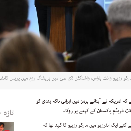
کہ امریکہ نے آبنائے ہرمز میں ایرانی ناکہ بندی کو
کٹ فریڈم پاکستان کے کہنے پر روکا۔
تازہ 
ئے ایک انٹرویو میں مارکو روبیو کا کہنا تھا کہ