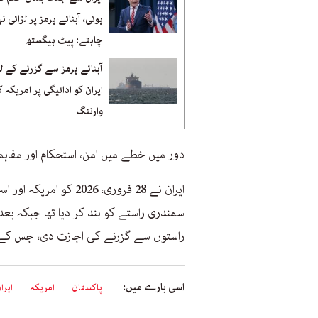
ہوئی، آبنائے ہرمز پر لڑائی ن
چاہتے: پیٹ ہیگستھ
آبنائے ہرمز سے گزرنے کے ل
ایران کو ادائیگی پر امریکہ 
وارننگ
دور میں خطے میں امن، استحکام اور مفاہم
ایران نے 28 فروری، 2026
سمندری راستے کو بند کر دیا تھا جبکہ ب
راستوں سے گزرنے کی اجازت دی، جس ک
اسی بارے میں:
پاکستان
امریکہ
ایرا