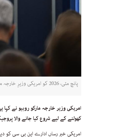
پانچ مئی، 2026 کو امریکی وزیرِ خارجہ مارکو روبیو وائٹ ہاؤس، واشنگٹن ڈی سی میں بریفنگ روم میں پریس کانفرنس کرتے ہوئے(اے ایف پی)
امریکی وزیر خارجہ مارکو روبیو نے کہا ہے 
کھولنے کے لیے شروع کیا جانے والا پروجی
امریکی خبر رساں ادارے این بی سی کو دیے گ