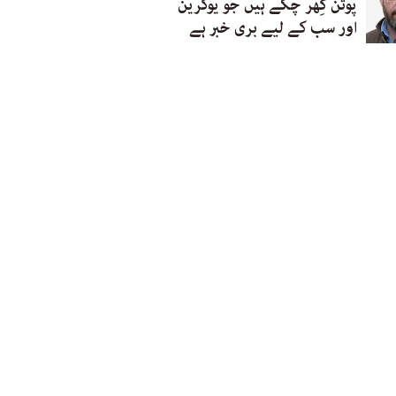
پوتن گِھر چکے ہیں جو یوکرین
اور سب کے لیے بری خبر ہے