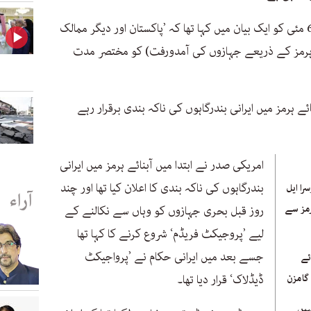
اس سے قبل امریکی صدر ڈونلڈ ٹرمپ نے 6 مئی کو ایک بیان میں کہا تھا کہ ’پاکستان اور دیگر ممالک
 ہرمز کے ذریعے جہازوں کی آمدورفت) کو مختصر مدت
ئے ہرمز میں ایرانی بندرگاہوں کی ناکہ بندی برقرار رہے
امریکی صدر نے ابتدا میں آبنائے ہرمز میں ایرانی
بندرگاہوں کی ناکہ بندی کا اعلان کیا تھا اور چند
را ایل
آراء
رمز سے
روز قبل بحری جہازوں کو وہاں سے نکالنے کے
لیے ’پروجیکٹ فریڈم‘ شروع کرنے کا کہا تھا
جسے بعد میں ایرانی حکام نے ’پرواجیکٹ
ئے
گامزن
ڈیڈلاک‘ قرار دیا تھا۔
ہیں