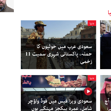
ا
دنیا
سعودی عرب میں حوثیوں کا
حملہ، پاکستانی شہری سمیت 11
زخمی
دنیا
ٓج
سعودی ویزا فیس میں فوڈ واؤچر
:
شامل، عمرہ پیکجز مہنگے ہوں